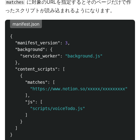
に対象のURLを指定するとそのページだけで作
matches
ったスクリプトが読み込まれるようになります。
manifest.json
{
"manifest_version"
:
3
,
"background"
:
{
"service_worker"
:
"background.js"
},
"content_scripts"
:
[
{
"matches"
:
[
"https://www.notion.so/xxxxx/xxxxxxxxx"
],
"js"
:
[
"scripts/voiceTodo.js"
]
}
]
}