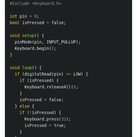
#include
<Keyboard.h>
int
pin
=
8
;
bool
isPressed
=
false
;
void
setup
()
{
pinMode
(
pin
,
INPUT_PULLUP
);
Keyboard
.
begin
();
}
void
loop
()
{
if
(
digitalRead
(
pin
)
==
LOW
)
{
if
(
isPressed
)
{
Keyboard
.
releaseAll
();
}
isPressed
=
false
;
}
else
{
if
(
!
isPressed
)
{
Keyboard
.
press
(
32
);
isPressed
=
true
;
}