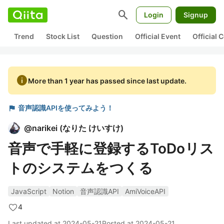
search
Login
Signup
Trend
Stock List
Question
Official Event
Official
info
More than 1 year has passed since last update.
flag
音声認識APIを使ってみよう！
@
narikei
(
なりた けいすけ
)
音声で手軽に登録するToDoリス
トのシステムをつくる
JavaScript
Notion
音声認識API
AmiVoiceAPI
4
Last updated at
2024-05-21
Posted at
2024-05-21