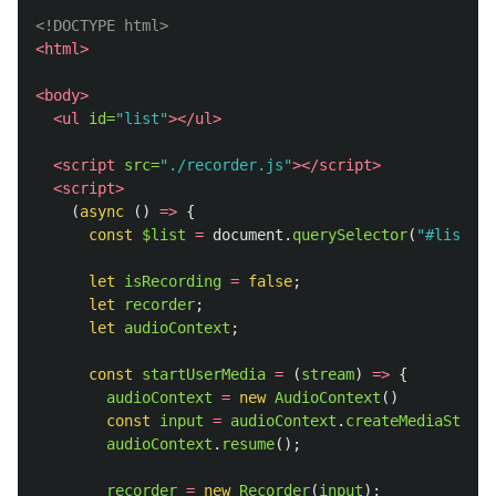
<!DOCTYPE html>
<html>
<body>
<ul
id=
"list"
></ul>
<script 
src=
"./recorder.js"
></script>
<script>
(
async 
()
=>
{
const
$list
=
document
.
querySelector
(
"
#list
"
);
let
isRecording
=
false
;
let
recorder
;
let
audioContext
;
const
startUserMedia
=
(
stream
)
=>
{
audioContext
=
new
AudioContext
()
const
input
=
audioContext
.
createMediaStream
audioContext
.
resume
();
recorder
=
new
Recorder
(
input
);