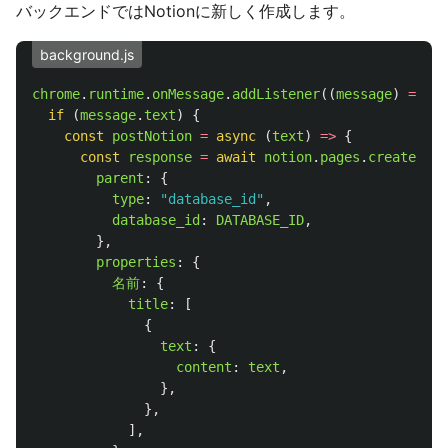
バックエンドではNotionに新しく作成します。
background.js
chrome
.
runtime
.
onMessage
.
addListener
((
message
)
=>
{
if 
(
message
.
text
)
{
const
postNotion
=
async 
(
text
)
=>
{
const
response
=
await
notion
.
pages
.
create
({
parent
:
{
type
:
"
database_id
"
,
database_id
:
DATABASE_ID
,
},
properties
:
{
名前
:
{
title
:
[
{
text
:
{
content
:
text
,
},
},
],