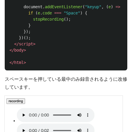
document
.
addEventListener
(
"
keyup
"
,
(
e
)
=>
{
if 
(
e
.
code
===
"
Space
"
)
{
stopRecording
();
}
});
})();
</script>
</body>
</html>
スペースキーを押している最中のみ録音されるように改修
しています。