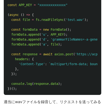
const
APP_KEY
=
"
xxxxxxxxxxxxxx
"
(
async 
()
=>
{
const
file
=
fs
.
readFileSync
(
'
test.wav
'
);
const
formData
=
new
FormData
();
formData
.
append
(
'
u
'
,
APP_KEY
);
formData
.
append
(
'
d
'
,
'
grammarFileNames=-a-general-
formData
.
append
(
'
a
'
,
file
);
const
response
=
await
axios
.
post
(
'
https://acp-api
headers
:
{
'
Content-Type
'
:
`multipart/form-data; boundary
},
});
console
.
log
(
response
.
data
);
})();
適当にwavファイルを録音して、リクエストを送ってみる