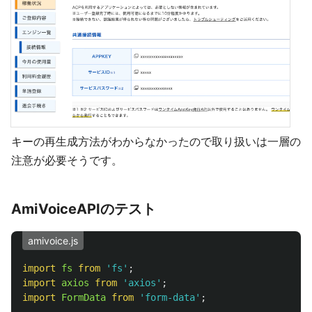
キーの再生成方法がわからなかったので取り扱いは一層の
注意が必要そうです。
AmiVoiceAPIのテスト
amivoice.js
import
fs
from
'
fs
'
;
import
axios
from
'
axios
'
;
import
FormData
from
'
form-data
'
;