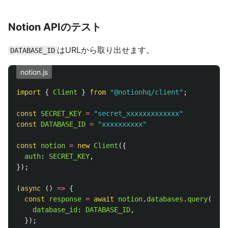
Notion APIのテスト
はURLから取り出せます。
DATABASE_ID
notion.js
import
{
Client
}
from
"
@notionhq/client
"
;
const
SECRET_KEY
=
"
secret_xxxxxxxxxxxxx
"
const
DATABASE_ID
=
"
xxxxxxxxxx
"
const
notion
=
new
Client
({
auth
:
SECRET_KEY
,
});
(
async 
()
=>
{
const
response
=
await
notion
.
databases
.
query
({
database_id
:
DATABASE_ID
,
});