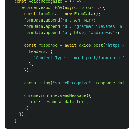
const
voiceRecognize
=
()
=>
{
recorder
.
exportWAV
(
async 
(
blob
)
=>
{
const
formData
=
new
FormData
();
formData
.
append
(
'
u
'
,
APP_KEY
);
formData
.
append
(
'
d
'
,
'
grammarFileNames=-a-gene
formData
.
append
(
'
a
'
,
blob
,
'
audio.wav
'
);
const
response
=
await
axios
.
post
(
'
https://acp
headers
:
{
'
Content-Type
'
:
`multipart/form-data;`
,
},
});
console
.
log
(
"
voiceRecognize
"
,
response
.
data
);
chrome
.
runtime
.
sendMessage
({
text
:
response
.
data
.
text
,
});
});
}