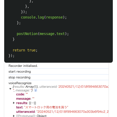
},
},
});
console
.
log
(
response
);
};
postNotion
(
message
.
text
);
}
return
true
;
});