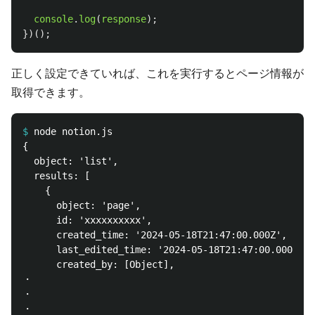
console
.
log
(
response
);
})();
正しく設定できていれば、これを実行するとページ情報が
取得できます。
$
{

  object: 'list',

  results: [

    {

      object: 'page',

      id: 'xxxxxxxxxx',

      created_time: '2024-05-18T21:47:00.000Z',

      last_edited_time: '2024-05-18T21:47:00.000Z',

      created_by: [Object],

・

・
