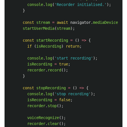
console
.
log
(
'
Recorder initialised.
'
);
}
const
stream
=
await
navigator
.
mediaDevices
.
ge
startUserMedia
(
stream
);
const
startRecording
=
()
=>
{
if 
(
isRecording
)
return
;
console
.
log
(
'
start recording
'
);
isRecording
=
true
;
recorder
.
record
();
}
const
stopRecording
=
()
=>
{
console
.
log
(
'
stop recording
'
);
isRecording
=
false
;
recorder
.
stop
();
voiceRecognize
();
recorder
.
clear
();