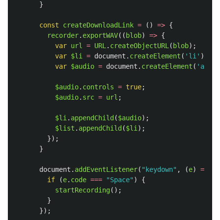
}
const
createDownloadLink
=
()
=>
{
recorder
.
exportWAV
((
blob
)
=>
{
var
url
=
URL
.
createObjectURL
(
blob
);
var
$li
=
document
.
createElement
(
'
li
'
);
var
$audio
=
document
.
createElement
(
'
audio
$audio
.
controls
=
true
;
$audio
.
src
=
url
;
$li
.
appendChild
(
$audio
);
$list
.
appendChild
(
$li
);
});
}
document
.
addEventListener
(
"
keydown
"
,
(
e
)
=>
{
if 
(
e
.
code
===
"
Space
"
)
{
startRecording
();
}
});