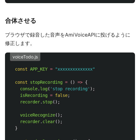
合体させる
ブラウザで録音した音声をAmiVoiceAPIに投げるように
修正します。
voiceTodo.js
const
APP_KEY
=
"
xxxxxxxxxxxxxx
"
const
stopRecording
=
()
=>
{
console
.
log
(
'
stop recording
'
);
isRecording
=
false
;
recorder
.
stop
();
voiceRecognize
();
recorder
.
clear
();
}