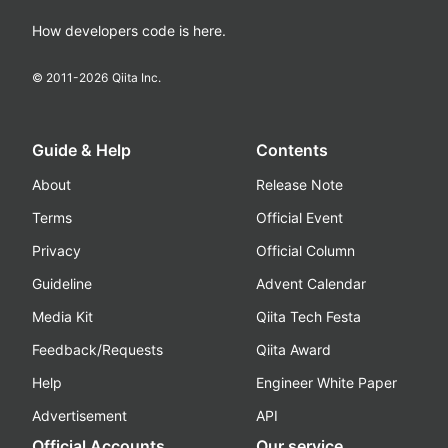
How developers code is here.
© 2011-
2026
Qiita Inc.
Guide & Help
Contents
About
Release Note
Terms
Official Event
Privacy
Official Column
Guideline
Advent Calendar
Media Kit
Qiita Tech Festa
Feedback/Requests
Qiita Award
Help
Engineer White Paper
Advertisement
API
Official Accounts
Our service