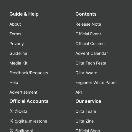
Guide & Help
Contents
About
Release Note
Terms
Official Event
Privacy
Official Column
Guideline
Advent Calendar
Media Kit
Qiita Tech Festa
Feedback/Requests
Qiita Award
Help
Engineer White Paper
Advertisement
API
Official Accounts
Our service
@Qiita
Qiita Team
@qiita_milestone
Qiita Zine
@qiitapoi
Official Shop