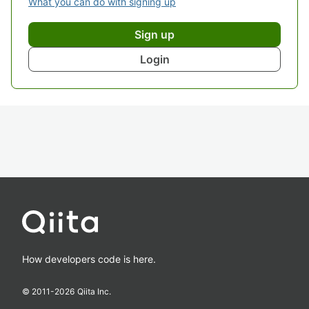
What you can do with signing up
Sign up
Login
How developers code is here.
© 2011-
2026
Qiita Inc.