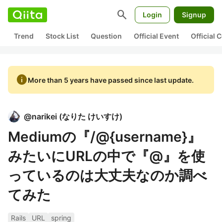
search
Login
Signup
Trend
Stock List
Question
Official Event
Official
info
More than 5 years have passed since last update.
@
narikei
(
なりた けいすけ
)
Mediumの『/@{username}』
みたいにURLの中で『@』を使
っているのは大丈夫なのか調べ
てみた
Rails
URL
spring