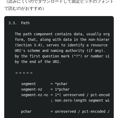
（読みにくいのでダウンロードして固定ピッチのフォント
で読むのがおすすめ）
3.3.  Path

   The path component contains data, usually organiz
   form, that, along with data in the non-hierarchic
   (Section 3.4), serves to identify a resource with
   URI's scheme and naming authority (if any).  The 
   by the first question mark ("?") or number sign (
   by the end of the URI.

   ＝＝＝＝＝

      segment       = *pchar

      segment-nz    = 1*pchar

      segment-nz-nc = 1*( unreserved / pct-encoded /
                    ; non-zero-length segment withou
      pchar         = unreserved / pct-encoded / sub