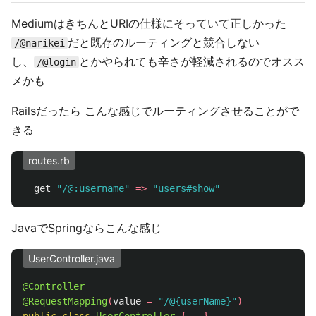
MediumはきちんとURIの仕様にそっていて正しかった
だと既存のルーティングと競合しない
/@narikei
し、
とかやられても辛さが軽減されるのでオスス
/@login
メかも
Railsだったら こんな感じでルーティングさせることがで
きる
routes.rb
get
"/@:username"
=>
"users#show"
JavaでSpringならこんな感じ
UserController.java
@Controller
@RequestMapping
(
value
=
"/@{userName}"
)