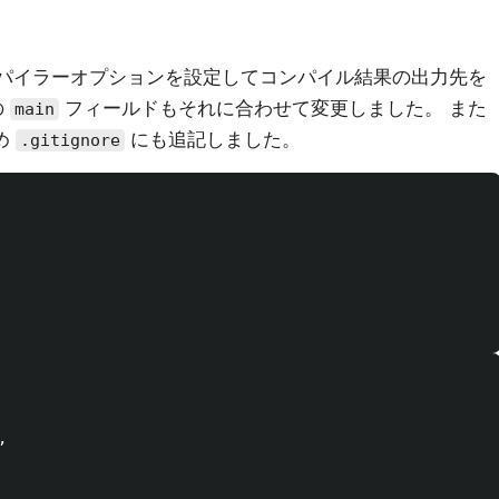
パイラーオプションを設定してコンパイル結果の出力先を
の
フィールドもそれに合わせて変更しました。 また
main
め
にも追記しました。
.gitignore

