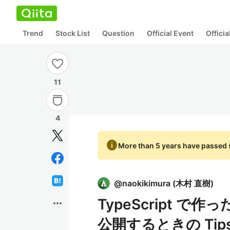
Trend
Stock List
Question
Official Event
Offici
11
4
info
More than 5 years have passed s
@
naokikimura
(
木村 直樹
)
TypeScript で作っ
more_horiz
公開するときの Tip