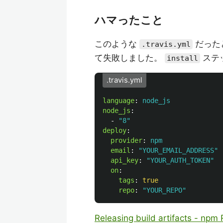
ハマったこと
このような
だった
.travis.yml
て失敗しました。
ステ
install
.travis.yml
language
:
node_js
node_js
:
-
"
8"
deploy
:
provider
:
npm
email
:
"
YOUR_EMAIL_ADDRESS"
api_key
:
"
YOUR_AUTH_TOKEN"
on
:
tags
:
true
repo
:
"
YOUR_REPO"
Releasing build artifacts - npm 