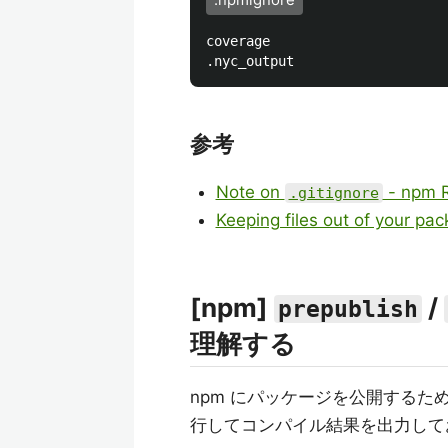
.npmignore
coverage

参考
Note on
- npm R
.gitignore
Keeping files out of your p
[npm]
/
prepublish
理解する
npm にパッケージを公開するために
行してコンパイル結果を出力して