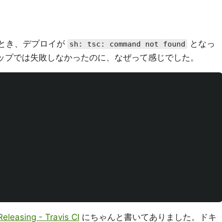
とき、デプロイが
となっ
sh: tsc: command not found
ップでは失敗しなかったのに、なぜって感じでした。
Releasing - Travis CI
にちゃんと書いてありました。ドキ