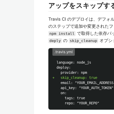
アップをスキップす
Travis CI のデプロイは、デ
のステップで追加や変更されたフ
で取得した依存パ
npm install
の
オプシ
deply
skip_cleanup
.travis.yml
  language: node_js

  deploy:

    email: "YOUR_EMAIL_ADDRESS"
    api_key: "YOUR_AUTH_TOKEN"

    on:

      tags: true
