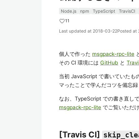
Node.js
npm
TypeScript
TravisCI
11
Last updated at
2018-03-22
Posted at
個人で作った
msgpack-rpc-lite
と
その CI 環境には
GitHub
と
Travi
当初 JavaScript で書いてい
マったことで学んだコツを備忘録
なお、TypeScript での書き
msgpack-rpc-lite
でご覧いただ
[Travis CI]
skip_cle