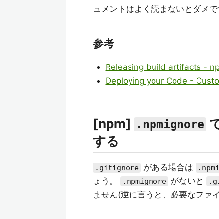
ュメントはよく読まないとダメで
参考
Releasing build artifacts - n
Deploying your Code - Custom
[npm]
.npmignore
する
がある場合は
.gitignore
.npm
ょう。
がないと
.npmignore
.g
ません(逆に言うと、必要なファ