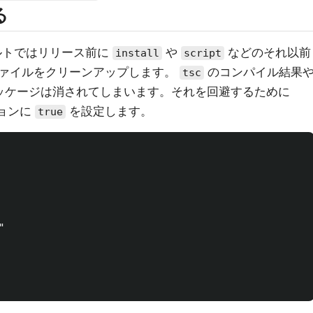
る
フォルトではリリース前に
や
などのそれ以前
install
script
ァイルをクリーンアップします。
のコンパイル結果
tsc
ッケージは消されてしまいます。それを回避するために
ョンに
を設定します。
true

