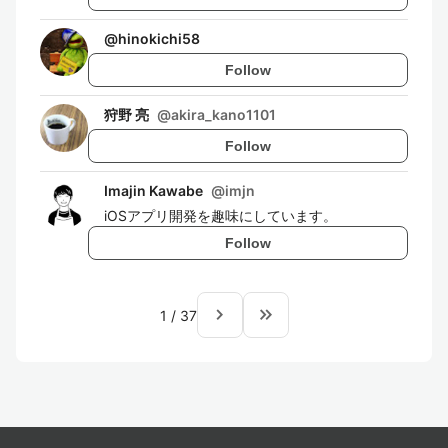
@
hinokichi58
Follow
狩野 亮
@
akira_kano1101
Follow
Imajin Kawabe
@
imjn
iOSアプリ開発を趣味にしています。
Follow
navigate_next
keyboard_double_arrow_right
1
/
37