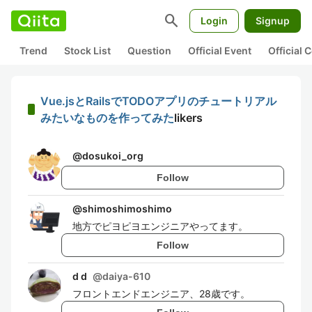
search
Login
Signup
Trend
Stock List
Question
Official Event
Official
Vue.jsとRailsでTODOアプリのチュートリアル
みたいなものを作ってみた
likers
@
dosukoi_org
Follow
@
shimoshimoshimo
地方でピヨピヨエンジニアやってます。
Follow
d d
@
daiya-610
フロントエンドエンジニア、28歳です。