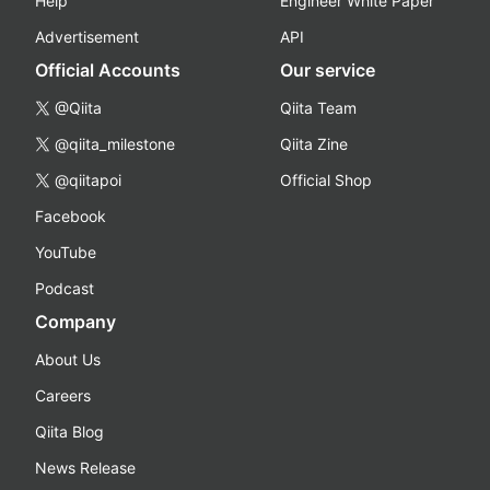
Help
Engineer White Paper
Advertisement
API
Official Accounts
Our service
@Qiita
Qiita Team
@qiita_milestone
Qiita Zine
@qiitapoi
Official Shop
Facebook
YouTube
Podcast
Company
About Us
Careers
Qiita Blog
News Release