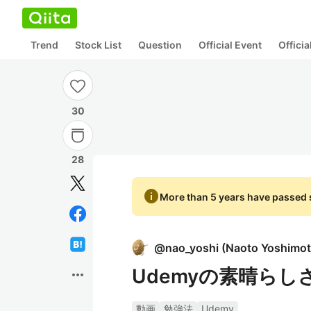
Trend
Stock List
Question
Official Event
Offici
30
28
info
More than 5 years have passed s
@
nao_yoshi
(
Naoto Yoshimo
Udemyの素晴らし
more_horiz
動画
勉強法
Udemy