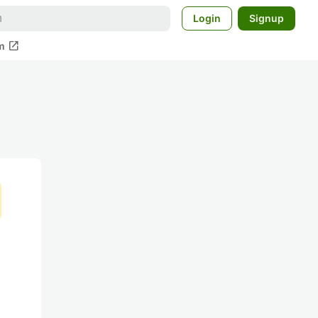
Login
Signup
open_in_new
m