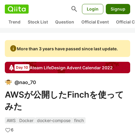
search
Login
Signup
Trend
Stock List
Question
Official Event
Official
info
More than 3 years have passed since last update.
Ateam LifeDesign
Advent Calendar
2022
Day 10
@
nao_70
AWSが公開したFinchを使って
みた
AWS
Docker
docker-compose
finch
6