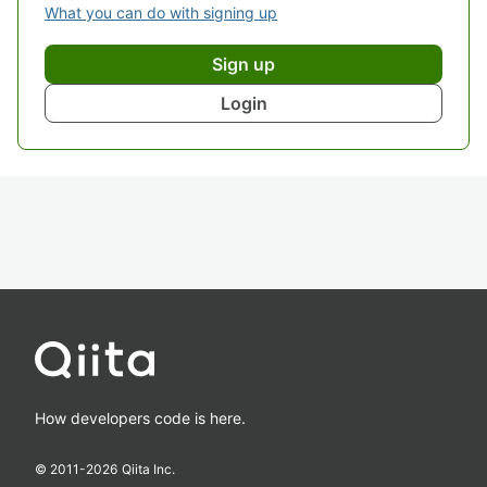
What you can do with signing up
Sign up
Login
How developers code is here.
© 2011-
2026
Qiita Inc.