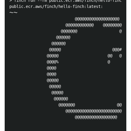
> finch run --rm public.ecr.aws/finch/hello-finch

public.ecr.aws/finch/hello-finch:latest: 

〜〜

                            @@@@@@@@@@@@@@@@@@@     
                        @@@@@@@@@@@@    @@@@@@@@@@@ 
                      @@@@@@@                  @@@@@
                    @@@@@@                        @@
                  @@@@@@                            
                 @@@@@                      @@@#    
                @@@@@                     @@   @@@  
                @@@@%                     @     @@  
                @@@@                                
                @@@@                                
                @@@@@                               
                 @@@@@                              
                  @@@@@                            @
                   @@@@@@                        @@@
                     @@@@@@@                  @@@@@@
                        @@@@@@@@@@@@@@@@@@@@@@@@@@  
                            @@@@@@@@@@@@@@@@@@
