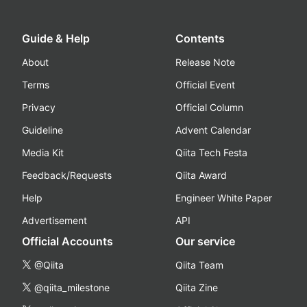
Guide & Help
Contents
About
Release Note
Terms
Official Event
Privacy
Official Column
Guideline
Advent Calendar
Media Kit
Qiita Tech Festa
Feedback/Requests
Qiita Award
Help
Engineer White Paper
Advertisement
API
Official Accounts
Our service
@Qiita
Qiita Team
@qiita_milestone
Qiita Zine