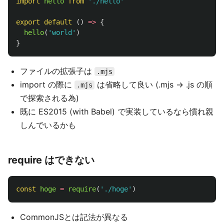
import
hello
from
'
./hello
'
export
default 
()
=>
{
hello
(
'
world
'
)
}
ファイルの拡張子は
.mjs
import の際に
は省略して良い (.mjs -> .js の順
.mjs
で探索される為)
既に ES2015 (with Babel) で実装しているなら慣れ親
しんでいるかも
require はできない
const
hoge
=
require
(
'
./hoge
'
)
CommonJSとは記法が異なる