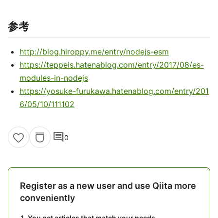
参考
http://blog.hiroppy.me/entry/nodejs-esm
https://teppeis.hatenablog.com/entry/2017/08/es-
modules-in-nodejs
https://yosuke-furukawa.hatenablog.com/entry/201
6/05/10/111102
comment
0
Register as a new user and use Qiita more
conveniently
You get articles that match your needs