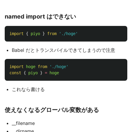
named import はできない
import
{
piyo
}
from
'
./hoge
'
Babel だとトランスパイルできてしまうので注意
import
hoge
from
'
./hoge
'
const
{
piyo
}
=
hoge
これなら書ける
使えなくなるグローバル変数がある
__filename
__dirname