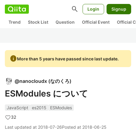
search
Login
Signup
Trend
Stock List
Question
Official Event
Official
info
More than 5 years have passed since last update.
@
nanocloudx
(
なのくろ
)
ESModules について
JavaScript
es2015
ESModules
32
Last updated at
2018-07-26
Posted at
2018-06-25