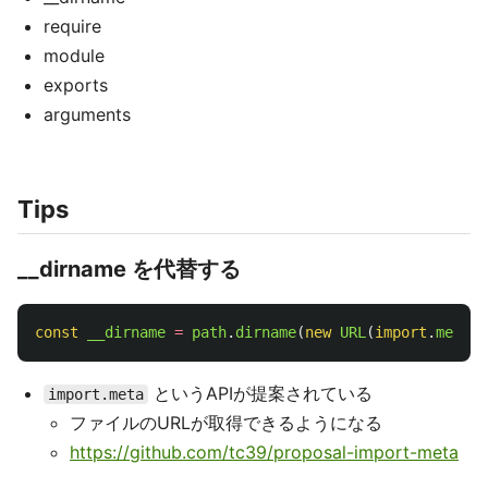
require
module
exports
arguments
Tips
__dirname を代替する
const
__dirname
=
path
.
dirname
(
new
URL
(
import
.
meta
.
u
というAPIが提案されている
import.meta
ファイルのURLが取得できるようになる
https://github.com/tc39/proposal-import-meta