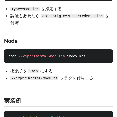
を指定する
type="module"
認証も必要なら
を
crossorigin="use-credentials"
付与
Node
node 
--experimental-modules
拡張子を
にする
.mjs
フラグを付与する
--experimental-modules
実装例