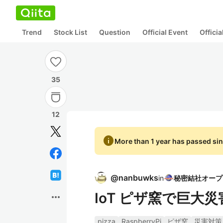
Trend
Stock List
Question
Official Event
Offici
35
12
info
More than 1 year has passed sin
@
nanbuwks
in
IoT ピザ窯で巨
more_horiz
pizza
RaspberryPi
ピザ窯
災害対策