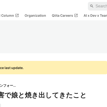
search
open_in_new
open_in_new
al Column
Organization
Qiita Careers
AI x Dev x Tea
ce last update.
秘密結社オープンフォース
大災害で娘と焼き出してきたこと