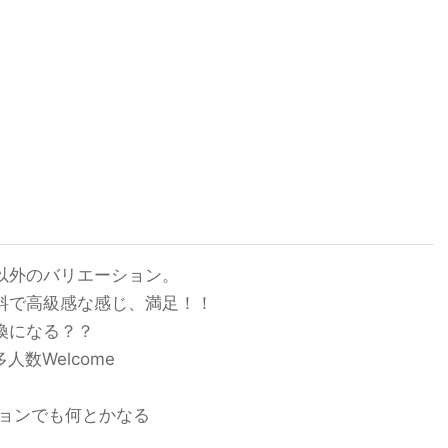
」
以外のバリエーション。
料で高級感な感じ、満足！！
換になる？？
人数Welcome
ションでも何とかなる