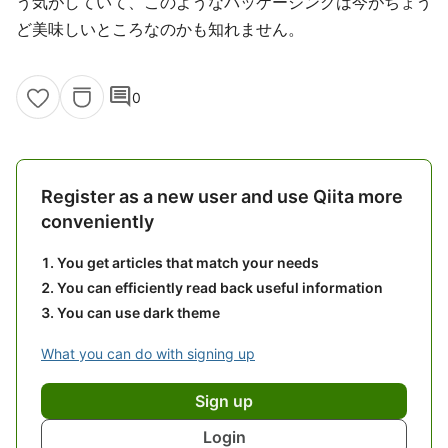
う気がしていて、このようなパッケージングは今がちょう
ど美味しいところなのかも知れません。
comment
0
Register as a new user and use Qiita more
conveniently
You get articles that match your needs
You can efficiently read back useful information
You can use dark theme
What you can do with signing up
Sign up
Login