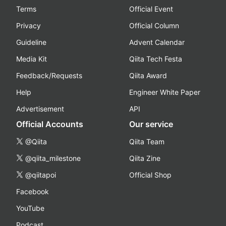
Terms
Official Event
Privacy
Official Column
Guideline
Advent Calendar
Media Kit
Qiita Tech Festa
Feedback/Requests
Qiita Award
Help
Engineer White Paper
Advertisement
API
Official Accounts
Our service
@Qiita
Qiita Team
@qiita_milestone
Qiita Zine
@qiitapoi
Official Shop
Facebook
YouTube
Podcast