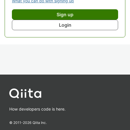
What you can do with signing up
Sign up
Login
How developers code is here.
© 2011-
2026
Qiita Inc.