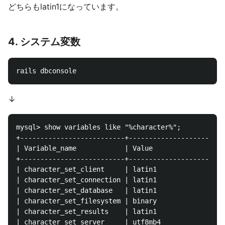
どちらもlatin1になっています。
4. システム変数
↓
mysql> show variables like "%character%";

+--------------------------+------------------------
| Variable_name            | Value                  
+--------------------------+------------------------
| character_set_client     | latin1                 
| character_set_connection | latin1                 
| character_set_database   | latin1                 
| character_set_filesystem | binary                 
| character_set_results    | latin1                 
| character_set_server     | utf8mb4                