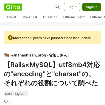
search
Login
Signup
Trend
Stock List
Question
Official Event
Official
info
More than 3 years have passed since last update.
@
nanashisan_prog
(
名無しさん
)
【Rails×MySQL】utf8mb4対応
の"encoding"と"charset"の、
それぞれの役割について調べた
Rails
MySQL
5