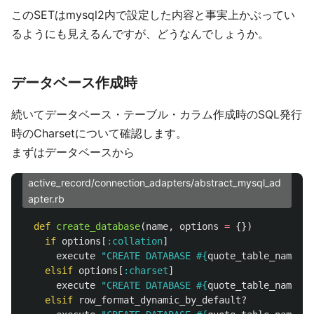
このSETはmysql2内で設定した内容と事実上かぶってい
るようにも見えるんですが、どうなんでしょうか。
データベース作成時
続いてデータベース・テーブル・カラム作成時のSQL発行
時のCharsetについて確認します。
まずはデータベースから
active_record/connection_adapters/abstract_mysql_ad
apter.rb
def
create_database
(
name
,
options
=
{})
if
options
[
:collation
]
execute
"CREATE DATABASE 
#{
quote_table_name
(
na
elsif
options
[
:charset
]
execute
"CREATE DATABASE 
#{
quote_table_name
(
na
elsif
row_format_dynamic_by_default?