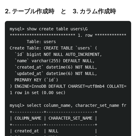
2. テーブル作成時 と 3. カラム作成時
mysql> show create table users\G

*************************** 1. row *****************
       Table: users

Create Table: CREATE TABLE `users` (

  `id` bigint NOT NULL AUTO_INCREMENT,

  `name` varchar(255) DEFAULT NULL,

  `created_at` datetime(6) NOT NULL,

  `updated_at` datetime(6) NOT NULL,

  PRIMARY KEY (`id`)

) ENGINE=InnoDB DEFAULT CHARSET=utf8mb4 COLLATE=utf8
1 row in set (0.00 sec)

mysql> select column_name, character_set_name from i
+-------------+--------------------+

| COLUMN_NAME | CHARACTER_SET_NAME |

+-------------+--------------------+

| created_at  | NULL               |
