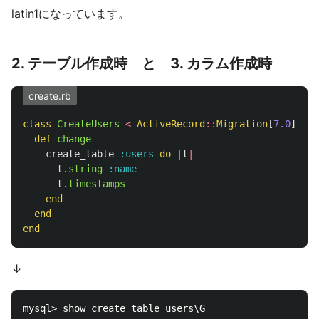
latin1になっています。
2. テーブル作成時 と 3. カラム作成時
create.rb
class
CreateUsers
<
ActiveRecord
::
Migration
[
7.0
]
def
change
create_table
:users
do
|
t
|
t
.
string
:name
t
.
timestamps
end
end
end
↓
mysql> show create table users\G
