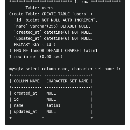
*************************** 1. row *****************
       Table: users

Create Table: CREATE TABLE `users` (

  `id` bigint NOT NULL AUTO_INCREMENT,

  `name` varchar(255) DEFAULT NULL,

  `created_at` datetime(6) NOT NULL,

  `updated_at` datetime(6) NOT NULL,

  PRIMARY KEY (`id`)

) ENGINE=InnoDB DEFAULT CHARSET=latin1

1 row in set (0.00 sec)

mysql> select column_name, character_set_name from i
+-------------+--------------------+

| COLUMN_NAME | CHARACTER_SET_NAME |

+-------------+--------------------+

| created_at  | NULL               |

| id          | NULL               |

| name        | latin1             |

| updated_at  | NULL               |
