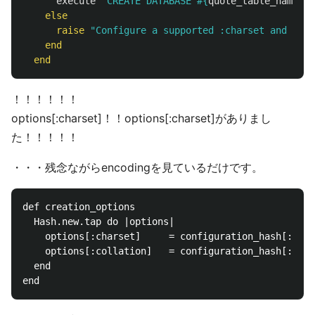
execute
"CREATE DATABASE 
#{
quote_table_name
(
na
else
raise
"Configure a supported :charset and ensu
end
end
！！！！！！
options[:charset]！！options[:charset]がありまし
た！！！！！
・・・残念ながらencodingを見ているだけです。
def creation_options

  Hash.new.tap do |options|

    options[:charset]     = configuration_hash[:enco
    options[:collation]   = configuration_hash[:coll
  end
