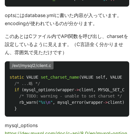
optsにはdatabase.ymlに書いた内容が入っています。
encodingが使われているのが分かります。
このあとはCファイル内でAPI関数を呼び出し、charsetを
設定しているように見えます。（C言語全く分かりませ
ん、雰囲気で見ただけです）
/ext/mysql2/client.c
static
VALUE
set_charset_name
(
VALUE
self
,
VALUE
valu
/* ...略 */
if
(
mysql_options
(
wrapper
->
client
,
MYSQL_SET_CHAR
/* TODO: warning - unable to set charset */
rb_warn
(
"%s
\n
"
,
mysql_error
(
wrapper
->
client
));
}
mysql_options
https://dev.mysql.com/doc/c-api/8.0/en/mysql-option