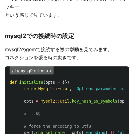
ッキー
という感じで見ています。
mysql2での接続時の設定
mysql2のgemで接続する際の挙動を見てみます。
コネクションを張る時の動きです。
/lib/mysql2/client.rb
def
initialize
(
opts
=
{})
raise
Mysql2
::
Error
,
"Options parameter must b
opts
=
Mysql2
::
Util
.
key_hash_as_symbols
(
opts
)
# ...略
# force the encoding to utf8
self
.
charset_name
=
opts
[
:encoding
]
||
'utf8'