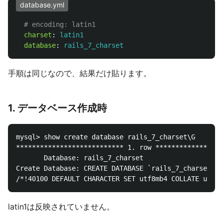
database.yml
# encoding: latin1
charset
:
latin1
database
:
rails_7_charset
手順は同じなので、結果だけ貼ります。
1. データベース作成時
mysql> show create database rails_7_charset\G

*************************** 1. row *****************
       Database: rails_7_charset

Create Database: CREATE DATABASE `rails_7_charset` 

latin1は反映されていません。