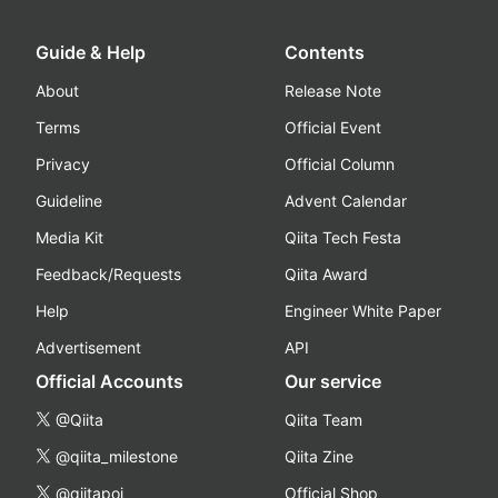
Guide & Help
Contents
About
Release Note
Terms
Official Event
Privacy
Official Column
Guideline
Advent Calendar
Media Kit
Qiita Tech Festa
Feedback/Requests
Qiita Award
Help
Engineer White Paper
Advertisement
API
Official Accounts
Our service
@Qiita
Qiita Team
@qiita_milestone
Qiita Zine
@qiitapoi
Official Shop