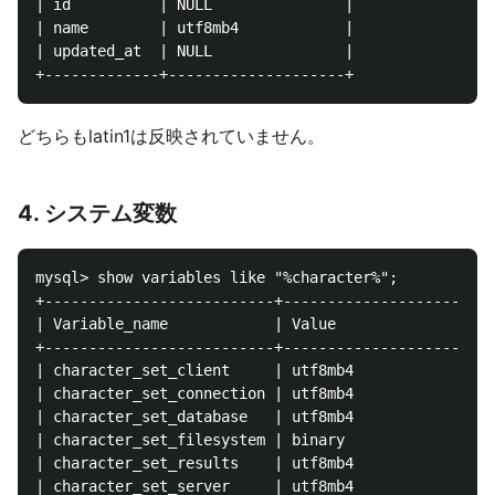
| id          | NULL               |

| name        | utf8mb4            |

| updated_at  | NULL               |

どちらもlatin1は反映されていません。
4. システム変数
mysql> show variables like "%character%";

+--------------------------+------------------------
| Variable_name            | Value                  
+--------------------------+------------------------
| character_set_client     | utf8mb4                
| character_set_connection | utf8mb4                
| character_set_database   | utf8mb4                
| character_set_filesystem | binary                 
| character_set_results    | utf8mb4                
| character_set_server     | utf8mb4                