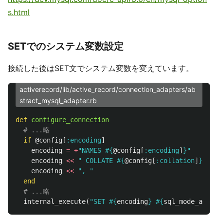
s.html
SETでのシステム変数設定
接続した後はSET文でシステム変数を変えています。
activerecord/lib/active_record/connection_adapters/ab
stract_mysql_adapter.rb
def
configure_connection
# ...略
if
@config
[
:encoding
]
encoding
=
+
"NAMES 
#{
@config
[
:encoding
]
}
"
encoding
<<
" COLLATE 
#{
@config
[
:collation
]
}
"
if
encoding
<<
", "
end
# ...略
internal_execute
(
"SET 
#{
encoding
}
#{
sql_mode_assig