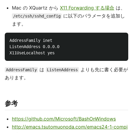
Mac の XQuartz から
X11 Forwarding する場合
は、
に以下のパラメータを追加し
/etc/ssh/sshd_config
ます。
AddressFamily inet 

ListenAddress 0.0.0.0 

は
よりも先に書く必要が
AddressFamily
ListenAddress
あります。
参考
https://github.com/Microsoft/BashOnWindows
http://emacs.tsutomuonoda.com/emacs24-1-compi