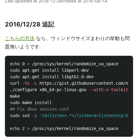
Last updated at
2016-12-28
Posted at
2016-08-14
2016/12/28 追記
こちらの方法
なら、ウィンドウサイズまわりの挙動も問
題無いようです.
echo 
0 
>
sudo 
apt-get 
install 
sudo 
apt-get 
install 
libgtk2.0-dev

curl 
-Ss
-L
 https://gist.githubusercontent.com/nanas
./configure x86_64-pc-linux-gnu 
--with-x-toolkit
=
gtk
sudo 
make 
install
## Fix dbus session.conf
sudo sed
-i
's$<listen>.*</listen>$<listen>tcp:host=
echo 
2 
>