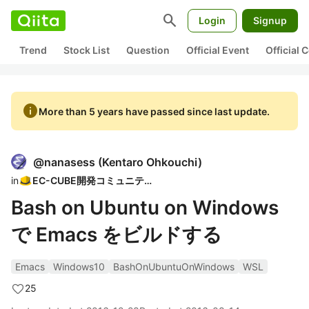
search
Login
Signup
Trend
Stock List
Question
Official Event
Official
info
More than 5 years have passed since last update.
@
nanasess
(
Kentaro Ohkouchi
)
in
EC-CUBE開発コミュニティ
Bash on Ubuntu on Windows
で Emacs をビルドする
Emacs
Windows10
BashOnUbuntuOnWindows
WSL
25