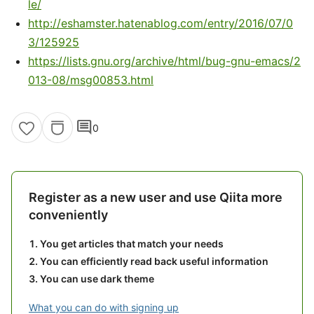
le/
http://eshamster.hatenablog.com/entry/2016/07/0
3/125925
https://lists.gnu.org/archive/html/bug-gnu-emacs/2
013-08/msg00853.html
comment
0
Register as a new user and use Qiita more
conveniently
You get articles that match your needs
You can efficiently read back useful information
You can use dark theme
What you can do with signing up