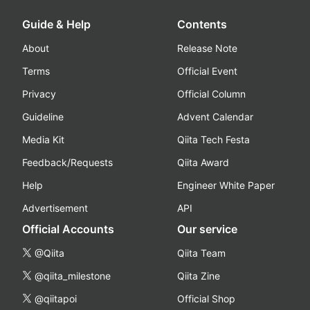
Guide & Help
Contents
About
Release Note
Terms
Official Event
Privacy
Official Column
Guideline
Advent Calendar
Media Kit
Qiita Tech Festa
Feedback/Requests
Qiita Award
Help
Engineer White Paper
Advertisement
API
Official Accounts
Our service
@Qiita
Qiita Team
@qiita_milestone
Qiita Zine
@qiitapoi
Official Shop