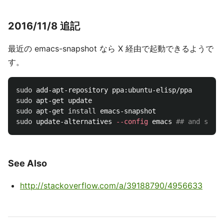
2016/11/8 追記
最近の emacs-snapshot なら X 経由で起動できるようで
す。
sudo 
sudo 
sudo 
apt-get 
install 
sudo 
update-alternatives 
--config
 emacs 
## and selec
See Also
http://stackoverflow.com/a/39188790/4956633