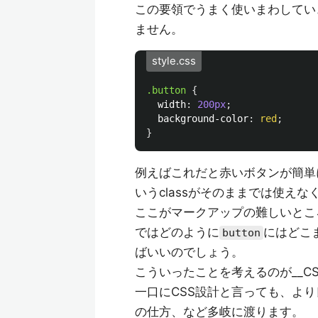
この要領でうまく使いまわしてい
ません。
style.css
.button
{
width
:
200px
;
background-color
:
red
;
}
例えばこれだと赤いボタンが簡単
いうclassがそのままでは使え
ここがマークアップの難しいとこ
ではどのように
にはどこ
button
ばいいのでしょう。
こういったことを考えるのが__CS
一口にCSS設計と言っても、より良い
の仕方、など多岐に渡ります。