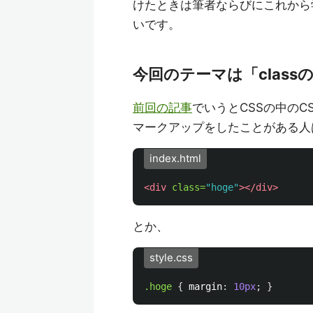
けたときは筆者ならびにこれから
いです。
今回のテーマは「class
前回の記事
でいうとCSSの中のC
マークアップをしたことがある人
index.html
<div
class=
"hoge"
></div>
とか、
style.css
.hoge
{
margin
:
10px
;
}