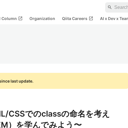
search
open_in_new
open_in_new
al Column
Organization
Qiita Careers
AI x Dev x Tea
ince last update.
/CSSでのclassの命名を考え
BEM）を学んでみよう〜