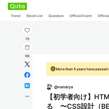
Trend
Stock List
Question
Official Event
Offici
75
98
info
More than 5 years have passed s
@
nanarya
【初学者向け】HTML
more_horiz
る 〜CSS設計（