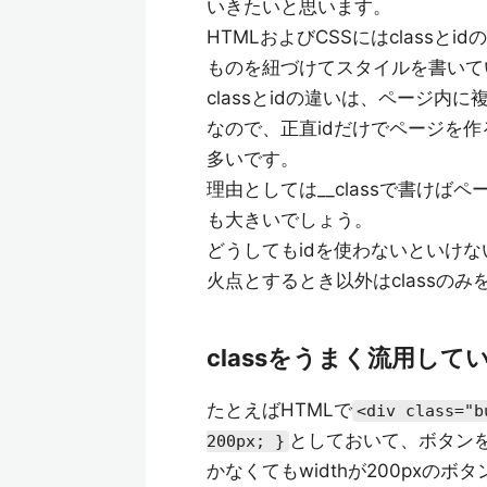
いきたいと思います。
HTMLおよびCSSにはclass
ものを紐づけてスタイルを書いて
classとidの違いは、ページ内に複
なので、正直idだけでページを作
多いです。
理由としては__classで書け
も大きいでしょう。
どうしてもidを使わないといけない
火点とするとき以外はclassの
classをうまく流用して
たとえばHTMLで
<div class="b
としておいて、ボタン
200px; }
かなくてもwidthが200pxのボ