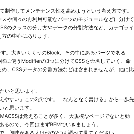
して制作してメンテナンス性を高めようという考え方です。
ースや個々の再利用可能なパーツのモジュールなどに分けて
CSSのクラスの分け方やデータの分割方法など、カテゴライ
え方の中心にあります。
fierの略です。大きいくくりのBlock、その中にあるパーツである
の際に使うModifierの3つに分けてCSSを命名していく、命
め、CSSデータの分割方法などは含まれませんが、他に比
げたいと思います。
えやすい」この2点です。「なんとなく書ける」から一歩
いと思います。
SMACSSは覚えることが多く、大規模なページでないと効
あるので、今回はまずBEMでいきましょう。
で、興味がある人は他の2つも調べて見てください。