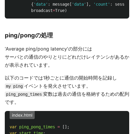
{
'
data
'
:
message
[
'
data
'
],
'
count
'
:
session
[
broadcast
=
True
)
ping/pongの処理
'Average ping/pong latency'の部分には
サーバとの通信のやりとりにどれだけレイテンシがあるか
が表示されています。
以下のコードでは1秒ごとに通信の開始時間を記録し
イベントを発火させています。
my ping
変数は過去の通信を格納するための配列
ping_pong_times
です。
index.html
var
ping_pong_times
=
[];
var
start_time
;