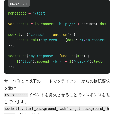
index.html
namespace
=
'
/test
'
;
var
socket
=
io
.
connect
(
'
http://
'
+
document
.
domain
socket
.
on
(
'
connect
'
,
function
()
{
socket
.
emit
(
'
my event
'
,
{
data
:
'
I
\'
m connected!
'
});
socket
.
on
(
'
my response
'
,
function
(
msg
)
{
$
(
'
#log
'
).
append
(
'
<br>
'
+
$
(
'
<div/>
'
).
text
(
'
Rece
});
サーバ側では以下のコードでクライアントからの接続要求
を受け
イベントを発火させることでレスポンスを返
my response
しています。
socketio.start_background_task(target=background_th