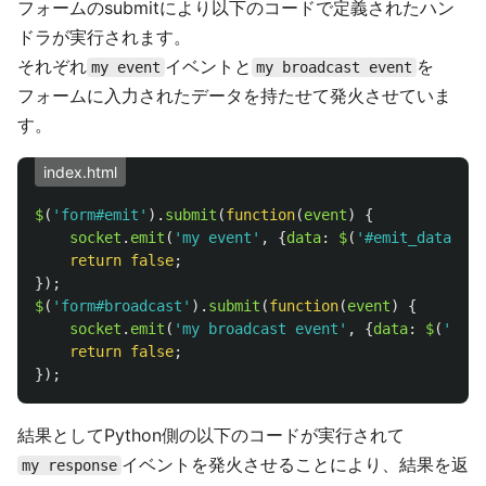
フォームのsubmitにより以下のコードで定義されたハン
ドラが実行されます。
それぞれ
イベントと
を
my event
my broadcast event
フォームに入力されたデータを持たせて発火させていま
す。
index.html
$
(
'
form#emit
'
).
submit
(
function
(
event
)
{
socket
.
emit
(
'
my event
'
,
{
data
:
$
(
'
#emit_data
'
).
v
return
false
;
});
$
(
'
form#broadcast
'
).
submit
(
function
(
event
)
{
socket
.
emit
(
'
my broadcast event
'
,
{
data
:
$
(
'
#bro
return
false
;
});
結果としてPython側の以下のコードが実行されて
イベントを発火させることにより、結果を返
my response