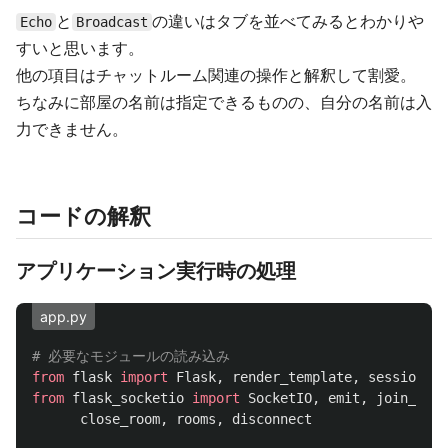
と
の違いはタブを並べてみるとわかりや
Echo
Broadcast
すいと思います。
他の項目はチャットルーム関連の操作と解釈して割愛。
ちなみに部屋の名前は指定できるものの、自分の名前は入
力できません。
コードの解釈
アプリケーション実行時の処理
app.py
from
flask
import
Flask
,
render_template
,
session
,
r
from
flask_socketio
import
SocketIO
,
emit
,
join_room
close_room
,
rooms
,
disconnect