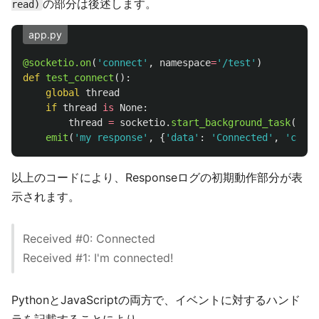
の部分は後述します。
read)
app.py
@socketio.on
(
'
connect
'
,
namespace
=
'
/test
'
)
def
test_connect
():
global
thread
if
thread
is
None
:
thread
=
socketio
.
start_background_task
(
targ
emit
(
'
my response
'
,
{
'
data
'
:
'
Connected
'
,
'
count
以上のコードにより、Responseログの初期動作部分が表
示されます。
Received #0: Connected
Received #1: I'm connected!
PythonとJavaScriptの両方で、イベントに対するハンド
ラを記載することにより