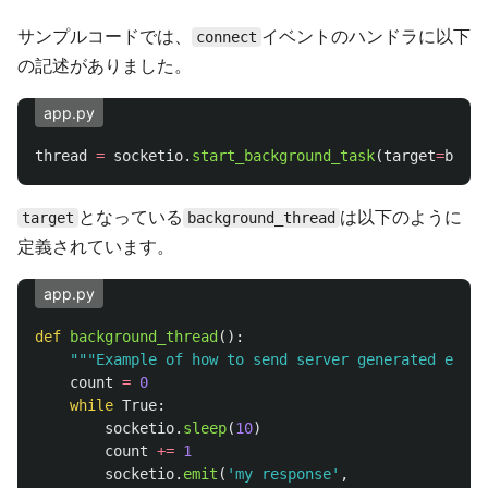
サンプルコードでは、
イベントのハンドラに以下
connect
の記述がありました。
app.py
thread
=
socketio
.
start_background_task
(
target
=
backg
となっている
は以下のように
target
background_thread
定義されています。
app.py
def
background_thread
():
"""
Example of how to send server generated event
count
=
0
while
True
:
socketio
.
sleep
(
10
)
count
+=
1
socketio
.
emit
(
'
my response
'
,