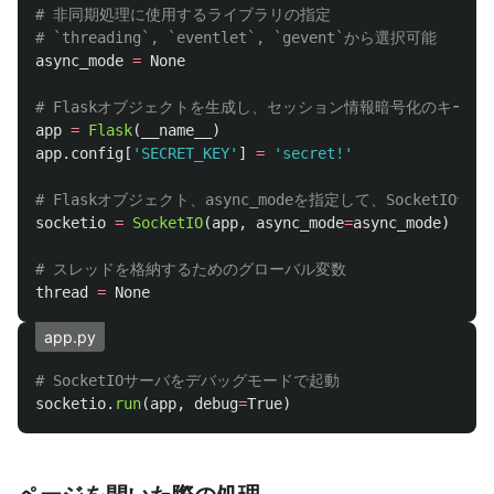
# 非同期処理に使用するライブラリの指定

async_mode
=
None
app
=
Flask
(
__name__
)
app
.
config
[
'
SECRET_KEY
'
]
=
'
secret!
'
socketio
=
SocketIO
(
app
,
async_mode
=
async_mode
)
thread
=
None
app.py
socketio
.
run
(
app
,
debug
=
True
)