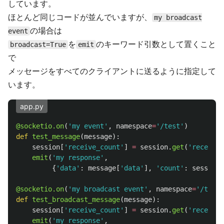
しています。
ほとんど同じコードが並んでいますが、
my broadcast
の場合は
event
を
のキーワード引数として置くこと
broadcast=True
emit
で
メッセージをすべてのクライアントに送るように指定して
います。
app.py
@socketio.on
(
'
my event
'
,
namespace
=
'
/test
'
)
def
test_message
(
message
):
session
[
'
receive_count
'
]
=
session
.
get
(
'
receive_
emit
(
'
my response
'
,
{
'
data
'
:
message
[
'
data
'
],
'
count
'
:
session
[
@socketio.on
(
'
my broadcast event
'
,
namespace
=
'
/test
'
def
test_broadcast_message
(
message
):
session
[
'
receive_count
'
]
=
session
.
get
(
'
receive_
emit
(
'
my response
'
,