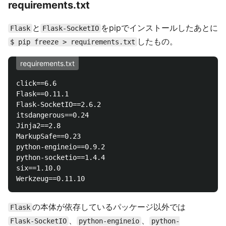
requirements.txt
と
をpipでインストールしたあとに
Flask
Flask-SocketIO
したもの。
$ pip freeze > requirements.txt
requirements.txt
click==6.6

Flask==0.11.1

Flask-SocketIO==2.6.2

itsdangerous==0.24

Jinja2==2.8

MarkupSafe==0.23

python-engineio==0.9.2

python-socketio==1.4.4

six==1.10.0

の本体が依存しているパッケージ以外では
Flask
、
、
Flask-SocketIO
python-engineio
python-