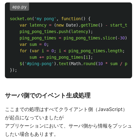
app.py
socket
.
on
(
'
my pong
'
,
function
()
{
var
latency
=
(
new
Date
).
getTime
()
-
start_time
;
ping_pong_times
.
push
(
latency
);
ping_pong_times
=
ping_pong_times
.
slice
(
-
30
);
//
var
sum
=
0
;
for 
(
var
i
=
0
;
i
<
ping_pong_times
.
length
;
i
++
)
sum
+=
ping_pong_times
[
i
];
$
(
'
#ping-pong
'
).
text
(
Math
.
round
(
10
*
sum
/
ping_
});
サーバ側でのイベント生成処理
ここまでの処理はすべてクライアント側（JavaScript）
が起点になっていましたが
アプリケーションにおいて、サーバ側から情報をプッシュ
したい場合もあります。