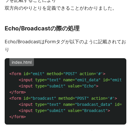
双方向のやりとりを定義できることがわかりました。
Echo/Broadcastの際の処理
Echo/BroadcastはFormタグが以下のように記載されてお
り
index.html
<form
id=
"emit"
method=
"POST"
action=
'#'
>
<input
type=
"text"
name=
"emit_data"
id=
"emit_dat
<input
type=
"submit"
value=
"Echo"
>
</form>
<form
id=
"broadcast"
method=
"POST"
action=
'#'
>
<input
type=
"text"
name=
"broadcast_data"
id=
"bro
<input
type=
"submit"
value=
"Broadcast"
>
</form>