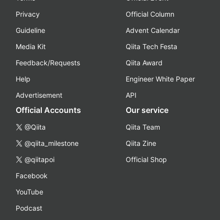
Privacy
Official Column
Guideline
Advent Calendar
Media Kit
Qiita Tech Festa
Feedback/Requests
Qiita Award
Help
Engineer White Paper
Advertisement
API
Official Accounts
Our service
@Qiita
Qiita Team
@qiita_milestone
Qiita Zine
@qiitapoi
Official Shop
Facebook
YouTube
Podcast