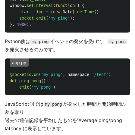
window
.
setInterval
(
function
()
{
start_time
=
(
new
Date
).
getTime
();
socket
.
emit
(
'
my ping
'
);
},
1000
);
Python側は
イベントの発火を受けて、
my ping
my pong
を発火させるのみです。
app.py
@socketio.on
(
'
my ping
'
,
namespace
=
'
/test
'
)
def
ping_pong
():
emit
(
'
my pong
'
)
JavaScript側では
が発火した時間と開始時間の
my pong
差を取り
過去の通信記録を平均したものを'Average ping/pong
latency'に表示しています。