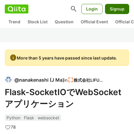
search
Login
Signup
Trend
Stock List
Question
Official Event
Official
info
More than 5 years have passed since last update.
@
nanakenashi
(
J Ma
)
in
株式会社LIFULL
Flask-SocketIOでWebSocket
アプリケーション
Python
Flask
websocket
78