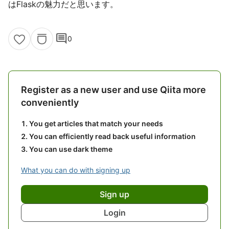
はFlaskの魅力だと思います。
comment
0
Register as a new user and use Qiita more
conveniently
You get articles that match your needs
You can efficiently read back useful information
You can use dark theme
What you can do with signing up
Sign up
Login