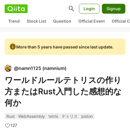
search
Login
Signup
Trend
Stock List
Question
Official Event
Official
info
More than 5 years have passed since last update.
@
namn1125
(
namnium
)
ワールドルールテトリスの作り
方またはRust入門した感想的な
何か
Rust
WebAssembly
tetris
テトリス
piston
127