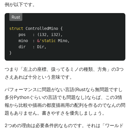
例が以下です。
Rust
struct
ControlledMino
{
pos
:
(
i32
,
i32
),
mino
:
&
'static
Mino
,
dir
:
Dir
,
}
つまり「左上の座標、扱ってるミノの種類、方角」の3つ
さえあれば十分という意味です。
パフォーマンスに問題がない言語(Rustなら無問題ですし
多分Pythonぐらいの言語でも問題なし)ならば、この3情
報から比較や描画の都度描画用の配列を作るのでなんの問
題もありません。書きやすさを優先しましょう。
2つめの理由は必要条件的なものです。それは「ワールド