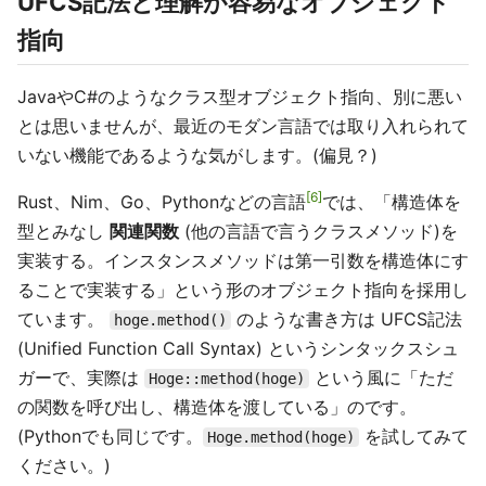
UFCS記法と理解が容易なオブジェクト
指向
JavaやC#のようなクラス型オブジェクト指向、別に悪い
とは思いませんが、最近のモダン言語では取り入れられて
いない機能であるような気がします。(偏見？)
6
Rust、Nim、Go、Pythonなどの言語
では、「構造体を
型とみなし
関連関数
(他の言語で言うクラスメソッド)を
実装する。インスタンスメソッドは第一引数を構造体にす
ることで実装する」という形のオブジェクト指向を採用し
ています。
のような書き方は UFCS記法
hoge.method()
(Unified Function Call Syntax) というシンタックスシュ
ガーで、実際は
という風に「ただ
Hoge::method(hoge)
の関数を呼び出し、構造体を渡している」のです。
(Pythonでも同じです。
を試してみて
Hoge.method(hoge)
ください。)