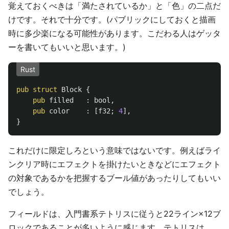
覚えておくべきは「満たされているか」と「色」の二点だ
けです。それで十分です。(パブリックにしておくと描画
時に多少楽になる可能性があります。こだわる人はゲッタ
ーを書いてもいいと思います。)
Rust
pub
struct
Block
{
pub
filled
:
bool
,
pub
color
:
[
f32
;
4
],
}
これだけに限定しろという意味ではないです。例えばライ
ンクリア時にエフェクトを掛けたいときなどにエフェクト
の対象であるかを把握するブール値があったりしてもいい
でしょう。
フィールドは、入門書系テトリスに従うと22ライン×12ブ
ロックであることが多いように感じます。テトリスは