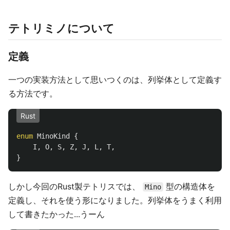
テトリミノについて
定義
一つの実装方法として思いつくのは、列挙体として定義す
る方法です。
Rust
enum
MinoKind
{
I
,
O
,
S
,
Z
,
J
,
L
,
T
,
}
しかし今回のRust製テトリスでは、
型の構造体を
Mino
定義し、それを使う形になりました。列挙体をうまく利用
して書きたかった...うーん