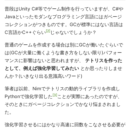
普段はUnity C#等でゲーム制作を行っていますが、C#や
Javaといったモダンなプログラミング言語にはガベージ
コレクションがつきものです。GCが標準にはない言語は
2
C言語かC++ぐらい
じゃないでしょうか？
普通のゲームを作成する場合は別にGCが働いたぐらいで
は(GCが大量に働くような書き方をしない限り)パフォー
マンスに影響はないと思われますが、
テトリスを作った
として、例えば強化学習してみたい
とか思ったりしませ
んか？(いきなり出る意識高いワード)
筆者は以前、Nimでテトリスの動的ライブラリを作成し
3
Pythonで強化学習した
ことが実際にあったのですが、
そのときにガベージコレクションでかなり悩まされまし
た。
強化学習させるにはかなり高速に回数をこなさせる必要が