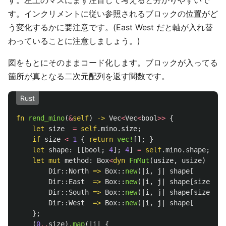
す。左上のマスにまず注目して考えると分かりやすいで
す。インクリメントに従い参照されるブロックの位置がど
う変化するかに要注意です。(East West だと軸が入れ替
わっていることに注意しましょう。)
図をもとにそのままコード化します。ブロックが入ってる
箇所が真となる二次元配列を返す関数です。
Rust
fn
rend_mino
(
&
self
)
->
Vec
<
Vec
<
bool
>>
{
let
size
=
self
.mino.size
;
if
size
<
1
{
return
vec!
[];
}
let
shape
:
[[
bool
;
4
];
4
]
=
self
.mino.shape
;
let
mut
method
:
Box
<
dyn
FnMut
(
usize
,
usize
)
->
b
Dir
::
North
=>
Box
::
new
(|
i
,
j
|
shape
[
i
Dir
::
East
=>
Box
::
new
(|
i
,
j
|
shape
[
size
-
1
-
j
Dir
::
South
=>
Box
::
new
(|
i
,
j
|
shape
[
size
-
1
-
i
Dir
::
West
=>
Box
::
new
(|
i
,
j
|
shape
[
j
};
(
0
..
size
)
.map
(|
i
|
{