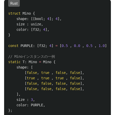
Rust
struct
Mino
{
shape
:
[[
bool
;
4
];
4
],
size
:
usize
,
color
:
[
f32
;
4
],
}
const
PURPLE
:
[
f32
;
4
]
=
[
0.5
,
0.0
,
0.5
,
1.0
];
// Minoインスタンスの一例
static
T
:
Mino
=
Mino
{
shape
:
[
[
false
,
true
,
false
,
false
],
[
true
,
true
,
true
,
false
],
[
false
,
false
,
false
,
false
],
[
false
,
false
,
false
,
false
],
],
size
:
3
,
color
:
PURPLE
,
};