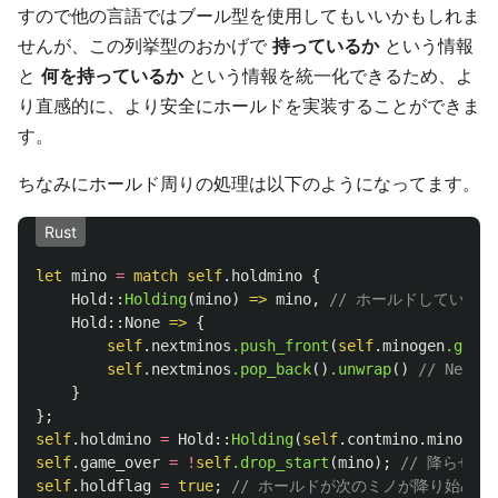
すので他の言語ではブール型を使用してもいいかもしれま
せんが、この列挙型のおかげで
持っているか
という情報
と
何を持っているか
という情報を統一化できるため、よ
り直感的に、より安全にホールドを実装することができま
す。
ちなみにホールド周りの処理は以下のようになってます。
Rust
let
mino
=
match
self
.holdmino
{
Hold
::
Holding
(
mino
)
=>
mino
,
// ホールドしていた
Hold
::
None
=>
{
self
.nextminos
.push_front
(
self
.minogen
.gener
self
.nextminos
.pop_back
()
.unwrap
()
// Nex
}
};
self
.holdmino
=
Hold
::
Holding
(
self
.contmino.mino
);
self
.game_over
=
!
self
.drop_start
(
mino
);
// 降らせ
self
.holdflag
=
true
;
// ホールドが次のミノが降り始め