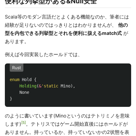
便利な列挙型がある&Null安全
Scala等のモダン言語だとよくある機能なのか、筆者には
経験が足りないのではっきりとはわかりませんが、
他の
型を内包できる列挙型とそれを便利に扱えるmatch式
が
あります。
例えば今回実装したホールドでは、
Rust
enum
Hold
{
Holding
(
&
'static
Mino
),
None
}
のように書いています(Minoというのはテトリミノを意味
5
します)
。テトリスではゲーム開始直後にはホールドが
ありません。持っているか、持っていないかの2状態を表