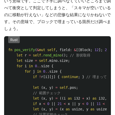
いう意味です。ここで下手に調べなくていいところまで調
べて衝突として判定してしまうと、「スキマが空いている
のに移動が行えない」などの悲惨な結果になりかねないで
す。その意味で、ブロックで埋まっている箇所だけ調べま
しょう。
Rust
fn
pos_verify
(
&
mut
self
,
field
:
&
[[
Block
;
12
];
22
])
let
r
=
self
.rend_mino
();
// 形状取得
let
size
=
self
.mino.size
;
for
i
in
0
..
size
{
for
j
in
0
..
size
{
if
!
r
[
i
][
j
]
{
continue
;
}
// 埋まってな
let
(
x
,
y
)
=
self
.pos
;
// 範囲チェック
let
(
x
,
y
)
=
((
i
as
i32
+
x
)
as
i32
,
(
j
if
x
<
0
||
21
<
x
||
y
<
0
||
11
<
y
{
let
(
x
,
y
)
=
(
x
as
usize
,
y
as
usize
);
// 設置可能チェック