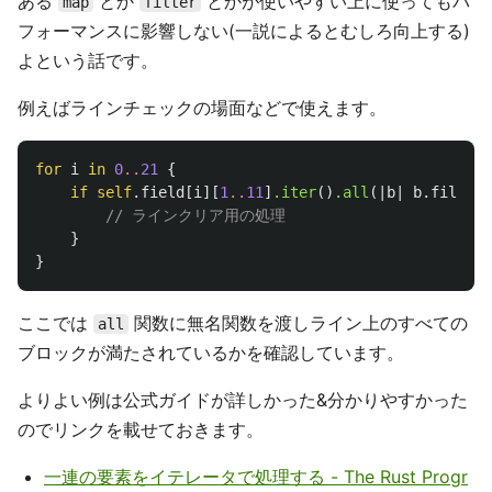
ある
とか
とかが使いやすい上に使ってもパ
map
filter
フォーマンスに影響しない(一説によるとむしろ向上する)
よという話です。
例えばラインチェックの場面などで使えます。
for
i
in
0
..
21
{
if
self
.field
[
i
][
1
..
11
]
.iter
()
.all
(|
b
|
b
.filled
)
// ラインクリア用の処理
}
}
ここでは
関数に無名関数を渡しライン上のすべての
all
ブロックが満たされているかを確認しています。
よりよい例は公式ガイドが詳しかった&分かりやすかった
のでリンクを載せておきます。
一連の要素をイテレータで処理する - The Rust Progr