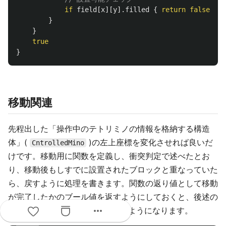
if
field
[
x
][
y
]
.filled
{
return
false
;
}
}
}
true
}
移動関連
先程出した「操作中のテトリミノの情報を格納する構造
体」(
)の左上座標を変化させれば良いだ
CntrolledMino
けです。移動用に関数を定義し、衝突判定で述べたとお
り、移動後もしすでに設置されたブロックと重なっていた
ら、戻すように処理を書きます。関数の返り値として移動
が完了したかのブール値を返すようにしておくと、後述の
more_horiz
SRSや固定処理を楽に記述できるようになります。