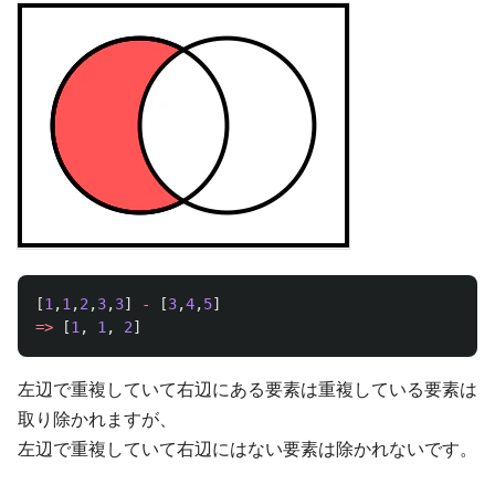
[
1
,
1
,
2
,
3
,
3
]
-
[
3
,
4
,
5
]
=>
[
1
,
1
,
2
]
左辺で重複していて右辺にある要素は重複している要素は
取り除かれますが、
左辺で重複していて右辺にはない要素は除かれないです。