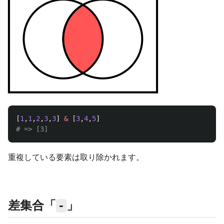
[
1
,
1
,
2
,
3
,
3
]
&
[
3
,
4
,
5
]
# => [3]
重複している要素は取り除かれます。
差集合「
」
-