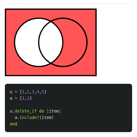
u
=
[
1
,
2
,
3
,
4
,
5
]
a
=
[
1
,
2
]
u
.
delete_if
do
|
item
|
a
.
include?
(
item
)
end