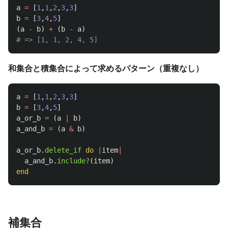
a
=
[
1
,
1
,
2
,
3
,
3
]
b
=
[
3
,
4
,
5
]
(
a
-
b
)
+
(
b
-
a
)
# => [1, 1, 2, 4, 5]
和集合と積集合によって求めるパターン（重複なし）
a
=
[
1
,
1
,
2
,
3
,
3
]
b
=
[
3
,
4
,
5
]
a_or_b
=
(
a
|
b
)
a_and_b
=
(
a
&
b
)
a_or_b
.
delete_if
do
|
item
|
a_and_b
.
include?
(
item
)
end
補集合