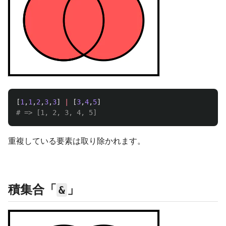
[
1
,
1
,
2
,
3
,
3
]
|
[
3
,
4
,
5
]
# => [1, 2, 3, 4, 5]
重複している要素は取り除かれます。
積集合「
」
&