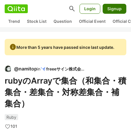
search
Login
Signup
Trend
Stock List
Question
Official Event
Official
info
More than 5 years have passed since last update.
@
namitop
in
freeeサイン株式会社
rubyのArrayで集合（和集合・積
集合・差集合・対称差集合・補
集合）
Ruby
101