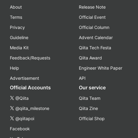
About
Release Note
Terms
Official Event
Privacy
Official Column
Guideline
Advent Calendar
Media Kit
Qiita Tech Festa
Feedback/Requests
Qiita Award
Help
Engineer White Paper
Advertisement
API
Official Accounts
Our service
@Qiita
Qiita Team
@qiita_milestone
Qiita Zine
@qiitapoi
Official Shop
Facebook