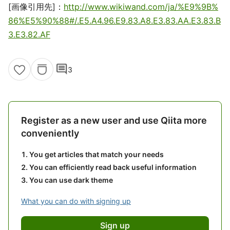
[画像引用先]：
http://www.wikiwand.com/ja/%E9%9B%
86%E5%90%88#/.E5.A4.96.E9.83.A8.E3.83.AA.E3.83.B
3.E3.82.AF
comment
3
Register as a new user and use Qiita more
conveniently
You get articles that match your needs
You can efficiently read back useful information
You can use dark theme
What you can do with signing up
Sign up