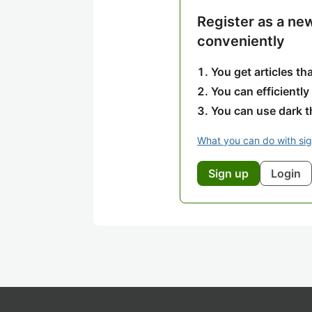
Register as a ne
conveniently
You get articles t
You can efficiently
You can use dark 
What you can do with si
Sign up
Login