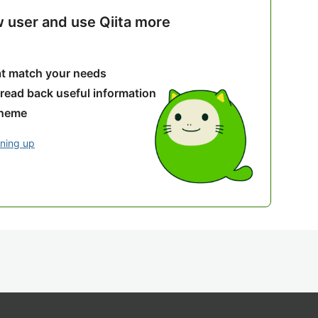
w user and use Qiita more
hat match your needs
 read back useful information
theme
gning up