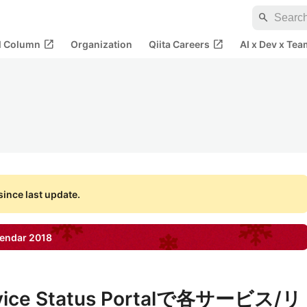
search
open_in_new
open_in_new
al Column
Organization
Qiita Careers
AI x Dev x Tea
ince last update.
endar
2018
rvice Status Portalで各サービス/リ