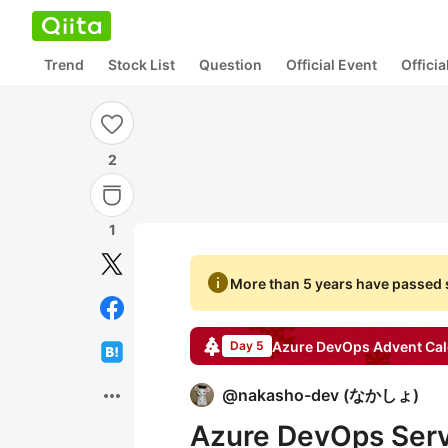
Trend
Stock List
Question
Official Event
Offici
2
1
info
More than 5 years have passed s
Azure DevOps
Advent Cal
Day 5
more_horiz
@
nakasho-dev
(
なかしょ
)
Azure DevOps Se