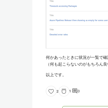
何かあったときに状況が一覧で確
（何も起こらないのがもちろん良
以上です。
comment
1
0
2