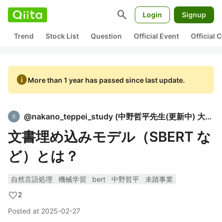
search
Login
Signup
Trend
Stock List
Question
Official Event
Official
info
More than 1 year has passed since last update.
@
nakano_teppei_study
(
中野哲平先生(更新中) 大学生向けプログラミング講師
文書埋め込みモデル（SBERT な
ど）とは？
自然言語処理
機械学習
bert
中野哲平
未踏事業
2
Posted at
2025-02-27