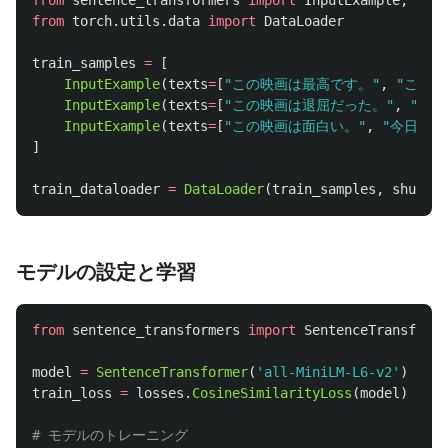
from
sentence_transformers
import
InputExample
,
loss
from
torch.utils.data
import
DataLoader
train_samples
=
[
InputExample
(
texts
=
[
"
この映画は最高です。
"
,
"
この映
InputExample
(
texts
=
[
"
この映画は退屈だった。
"
,
"
この
InputExample
(
texts
=
[
"
この映画は面白い。
"
,
"
今日はい
]
train_dataloader
=
DataLoader
(
train_samples
,
shuffle
モデルの設定と学習
from
sentence_transformers
import
SentenceTransforme
model
=
SentenceTransformer
(
'
all-MiniLM-L6-v2
'
)
train_loss
=
losses
.
CosineSimilarityLoss
(
model
)