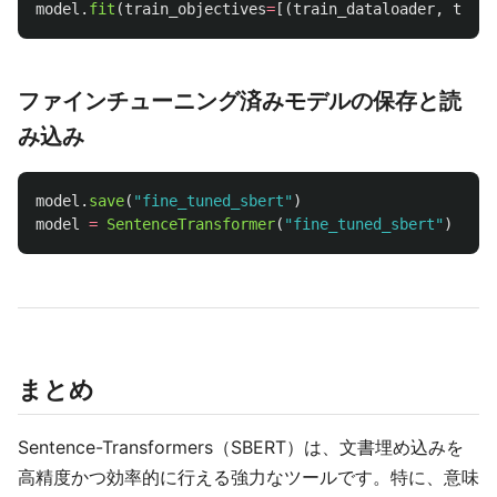
model
.
fit
(
train_objectives
=
[(
train_dataloader
,
train
ファインチューニング済みモデルの保存と読
み込み
model
.
save
(
"
fine_tuned_sbert
"
)
model
=
SentenceTransformer
(
"
fine_tuned_sbert
"
)
まとめ
Sentence-Transformers（SBERT）は、文書埋め込みを
高精度かつ効率的に行える強力なツールです。特に、意味