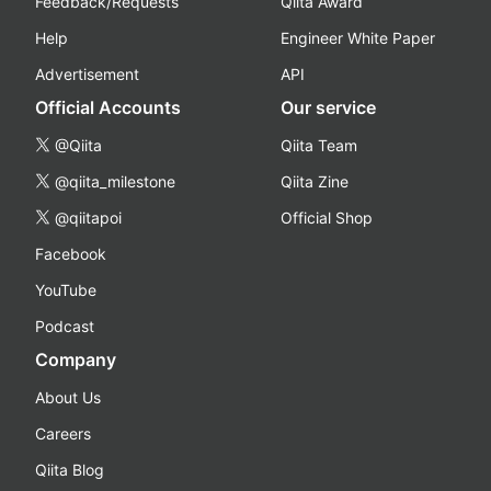
Feedback/Requests
Qiita Award
Help
Engineer White Paper
Advertisement
API
Official Accounts
Our service
@Qiita
Qiita Team
@qiita_milestone
Qiita Zine
@qiitapoi
Official Shop
Facebook
YouTube
Podcast
Company
About Us
Careers
Qiita Blog