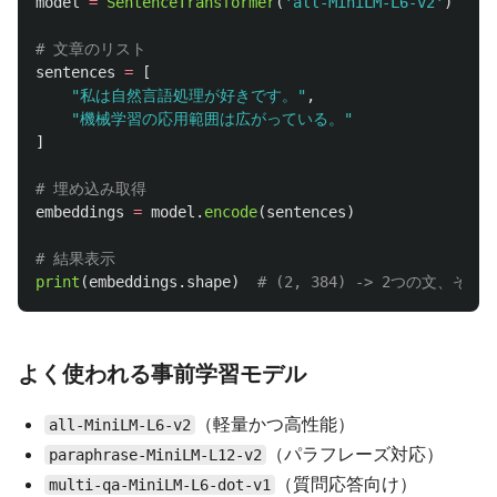
model
=
SentenceTransformer
(
'
all-MiniLM-L6-v2
'
)
sentences
=
[
"
私は自然言語処理が好きです。
"
,
"
機械学習の応用範囲は広がっている。
"
]
embeddings
=
model
.
encode
(
sentences
)
print
(
embeddings
.
shape
)
よく使われる事前学習モデル
（軽量かつ高性能）
all-MiniLM-L6-v2
（パラフレーズ対応）
paraphrase-MiniLM-L12-v2
（質問応答向け）
multi-qa-MiniLM-L6-dot-v1