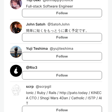
Full-stack Software Engineer
Follow
John Satoh
@
SatohJohn
簡単に短くをもっとうに書く予定です。
Follow
Yuji Teshima
@
yujiteshima
Follow
@
Rio3
Follow
scrp
@
scrpgil
Ionic / Ruby / Rails / http://pato.today / KINEC
A CTO / Shogi Wars 4Dan / Catholic / ISTP / AI
T
Follow