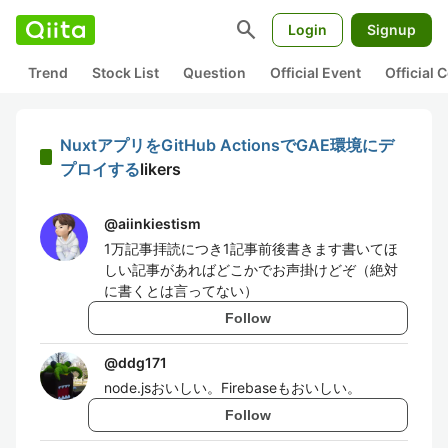
search
Login
Signup
Trend
Stock List
Question
Official Event
Official
NuxtアプリをGitHub ActionsでGAE環境にデ
プロイする
likers
@
aiinkiestism
1万記事拝読につき1記事前後書きます書いてほ
しい記事があればどこかでお声掛けどぞ（絶対
に書くとは言ってない）
Follow
@
ddg171
node.jsおいしい。Firebaseもおいしい。
Follow