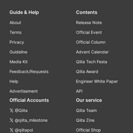
Guide & Help
Contents
About
Release Note
Terms
Official Event
Privacy
Official Column
Guideline
Advent Calendar
Media Kit
Qiita Tech Festa
Feedback/Requests
Qiita Award
Help
Engineer White Paper
Advertisement
API
Official Accounts
Our service
@Qiita
Qiita Team
@qiita_milestone
Qiita Zine
@qiitapoi
Official Shop