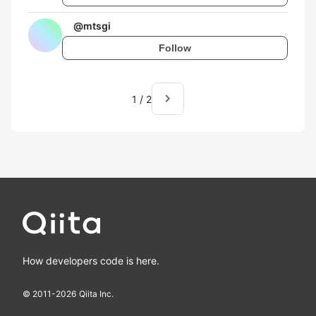
@
mtsgi
Follow
navigate_next
1
/
2
How developers code is here.
© 2011-
2026
Qiita Inc.