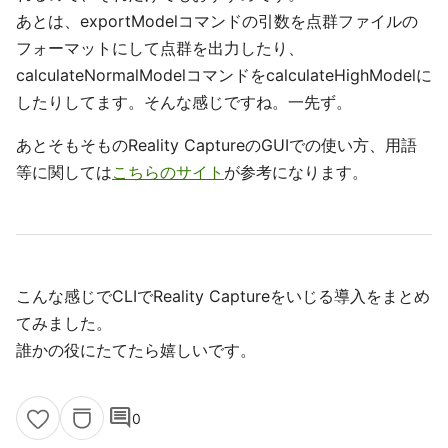
あとは、exportModelコマンドの引数を点群ファイルの
フォーマットにして点群を出力したり、
calculateNormalModelコマンドをcalculateHighModelに
したりしてます。そんな感じですね。一先ず。
あとそもそものReality CaptureのGUIでの使い方、用語
等に関しては
こちらのサイト
が参考になります。
こんな感じでCLIでReality Captureをいじる導入をまとめ
てみました。
誰かの役にたてたら嬉しいです。
comment
0