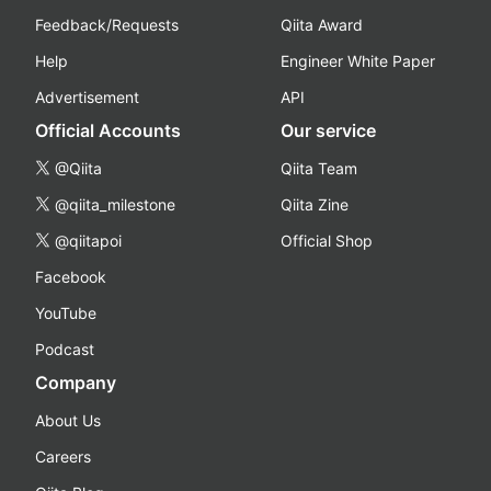
Feedback/Requests
Qiita Award
Help
Engineer White Paper
Advertisement
API
Official Accounts
Our service
@Qiita
Qiita Team
@qiita_milestone
Qiita Zine
@qiitapoi
Official Shop
Facebook
YouTube
Podcast
Company
About Us
Careers