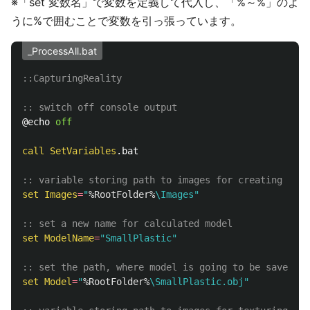
※「set 変数名」で変数を定義して代入し、「%～%」のよ
うに%で囲むことで変数を引っ張っています。
_ProcessAll.bat
::CapturingReality
:: switch off console output
@echo 
off
call
SetVariables
.bat

:: variable storing path to images for creating mode
set
Images
=
"
%RootFolder%
\Images"
:: set a new name for calculated model
set
ModelName
=
"SmallPlastic"
:: set the path, where model is going to be saved, a
set
Model
=
"
%RootFolder%
\SmallPlastic.obj"