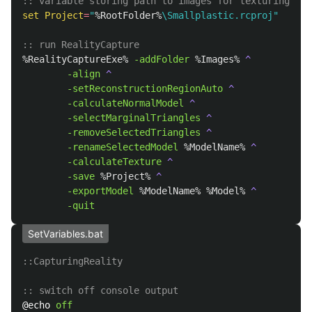
:: variable storing path to images for texturing mod
set
Project
=
"
%RootFolder%
\Smallplastic.rcproj"
:: run RealityCapture
%RealityCaptureExe%
-addFolder 
%Images%
-align 
-setReconstructionRegionAuto 
-calculateNormalModel 
-selectMarginalTriangles 
-removeSelectedTriangles 
-renameSelectedModel 
%ModelName%
-calculateTexture 
-save 
%Project%
-exportModel 
%ModelName%
%Model%
SetVariables.bat
::CapturingReality
:: switch off console output
@echo 
off