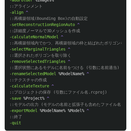
-addFolder 
%Images%
::アラインメント
-align 
::再構築領域(Bounding Box)の自動設定
-setReconstructionRegionAuto 
::詳細度ノーマルで3Dメッシュを作成
-calculateNormalModel 
::再構築領域内でかつ、再構築領域の枠と結ばれたポリゴンを選
-selectMarginalTriangles 
::選択されたポリゴンを取り除く
-removeSelectedTriangles 
::選択状態にあるモデルに名前をつける (引数に名前適当)
-renameSelectedModel 
%ModelName%
::テクスチャの作成
-calculateTexture 
::プロジェクトの保存 (引数にファイル名.rcproj)
-save 
%Project%
::モデルの出力 (モデルの名前と拡張子も含めたファイル名を引
-exportModel 
%ModelName%
%Model%
::終了