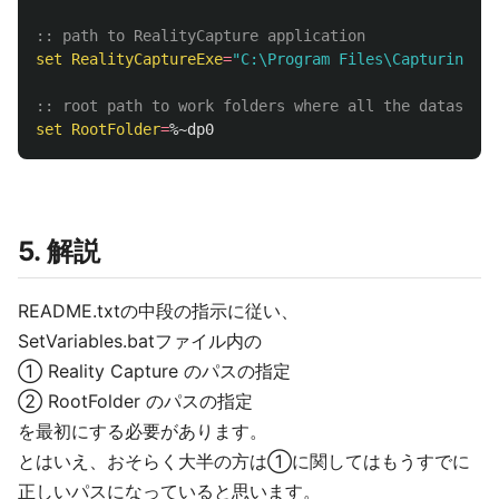
:: path to RealityCapture application
set
RealityCaptureExe
=
"C:\Program Files\Capturing Re
:: root path to work folders where all the datasets 
set
RootFolder
=
%~dp0
5. 解説
README.txtの中段の指示に従い、
SetVariables.batファイル内の
① Reality Capture のパスの指定
② RootFolder のパスの指定
を最初にする必要があります。
とはいえ、おそらく大半の方は①に関してはもうすでに
正しいパスになっていると思います。