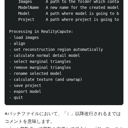
	Images		A path to the folder which contains images.

	ModelName	A new name for the created model.

	Model		A path where model is going to be exported.

	Project		A path where project is going to be stored.

Processing in RealityCapute:

- load images

- align

- set reconstruction region automatically

- calculate normal detail model

- select marginal triangles

- remove marginal triangles

- rename selected model

- calculate texture (and unwrap)

- save project

- export model

※バッチファイルにおいて、「:: 」以降改行されるまでは
コメントを意味します。