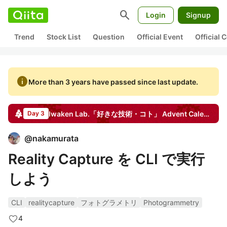
search
Login
Signup
Trend
Stock List
Question
Official Event
Official
info
More than 3 years have passed since last update.
Iwaken Lab.「好きな技術・コト」
Advent Calendar
2
Day 3
@
nakamurata
Reality Capture を CLI で実行
しよう
CLI
realitycapture
フォトグラメトリ
Photogrammetry
4