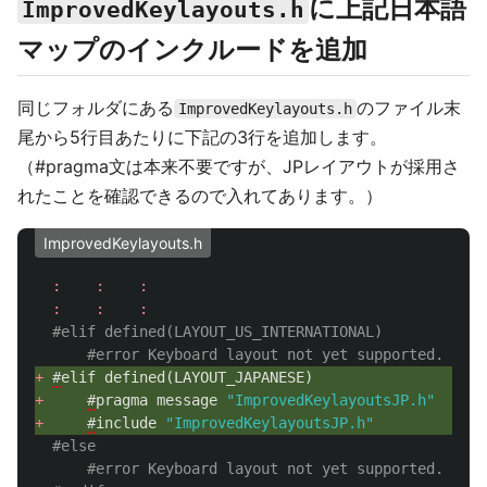
に上記日本語
ImprovedKeylayouts.h
マップのインクルードを追加
同じフォルダにある
のファイル末
ImprovedKeylayouts.h
尾から5行目あたりに下記の3行を追加します。
（#pragma文は本来不要ですが、JPレイアウトが採用さ
れたことを確認できるので入れてあります。）
ImprovedKeylayouts.h
:
:
:
:
:
:
#elif defined(LAYOUT_US_INTERNATIONAL)
#error Keyboard layout not yet supported. Feel
+ 
#
elif
defined
(
LAYOUT_JAPANESE
)
+ 
#
pragma
message
"ImprovedKeylayoutsJP.h"
+ 
#
include
"ImprovedKeylayoutsJP.h"
#else
#error Keyboard layout not yet supported. Feel