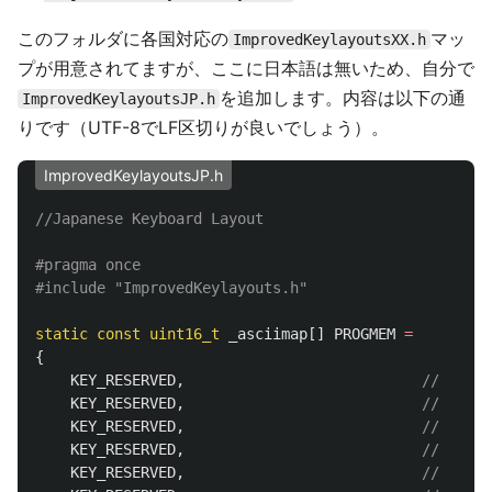
このフォルダに各国対応の
マッ
ImprovedKeylayoutsXX.h
プが用意されてますが、ここに日本語は無いため、自分で
を追加します。内容は以下の通
ImprovedKeylayoutsJP.h
りです（UTF-8でLF区切りが良いでしょう）。
ImprovedKeylayoutsJP.h
//Japanese Keyboard Layout
#pragma once

#include
"ImprovedKeylayouts.h"
static
const
uint16_t
_asciimap
[]
PROGMEM
=
{
KEY_RESERVED
,
KEY_RESERVED
,
KEY_RESERVED
,
KEY_RESERVED
,
KEY_RESERVED
,