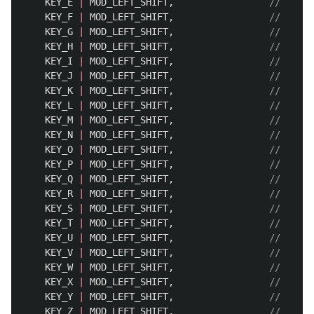
KEY_E
|
MOD_LEFT_SHIFT
,
KEY_F
|
MOD_LEFT_SHIFT
,
KEY_G
|
MOD_LEFT_SHIFT
,
KEY_H
|
MOD_LEFT_SHIFT
,
KEY_I
|
MOD_LEFT_SHIFT
,
KEY_J
|
MOD_LEFT_SHIFT
,
KEY_K
|
MOD_LEFT_SHIFT
,
KEY_L
|
MOD_LEFT_SHIFT
,
KEY_M
|
MOD_LEFT_SHIFT
,
KEY_N
|
MOD_LEFT_SHIFT
,
KEY_O
|
MOD_LEFT_SHIFT
,
KEY_P
|
MOD_LEFT_SHIFT
,
KEY_Q
|
MOD_LEFT_SHIFT
,
KEY_R
|
MOD_LEFT_SHIFT
,
KEY_S
|
MOD_LEFT_SHIFT
,
KEY_T
|
MOD_LEFT_SHIFT
,
KEY_U
|
MOD_LEFT_SHIFT
,
KEY_V
|
MOD_LEFT_SHIFT
,
KEY_W
|
MOD_LEFT_SHIFT
,
KEY_X
|
MOD_LEFT_SHIFT
,
KEY_Y
|
MOD_LEFT_SHIFT
,
KEY_Z
|
MOD_LEFT_SHIFT
,