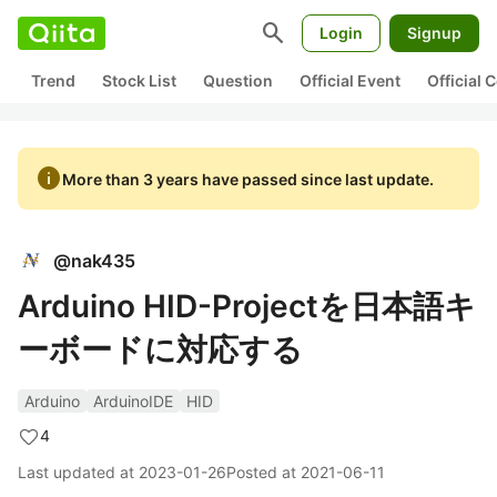
search
Login
Signup
Trend
Stock List
Question
Official Event
Official
info
More than 3 years have passed since last update.
@
nak435
Arduino HID-Projectを日本語キ
ーボードに対応する
Arduino
ArduinoIDE
HID
4
Last updated at
2023-01-26
Posted at
2021-06-11