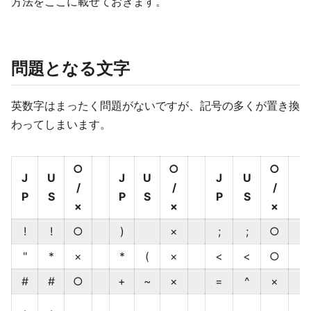
方法をここに載せておきます。
問題となる文字
英数字はまったく問題がないですが、記号の多くが置き換
わってしまいます。
○
○
○
J
U
J
U
J
U
/
/
/
P
S
P
S
P
S
×
×
×
!
!
○
)
×
;
;
○
"
*
×
*
(
×
<
<
○
#
#
○
+
~
×
=
^
×