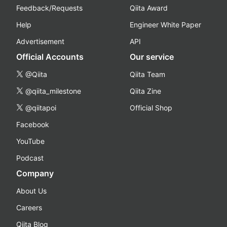
Feedback/Requests
Qiita Award
Help
Engineer White Paper
Advertisement
API
Official Accounts
Our service
@Qiita
Qiita Team
@qiita_milestone
Qiita Zine
@qiitapoi
Official Shop
Facebook
YouTube
Podcast
Company
About Us
Careers
Qiita Blog