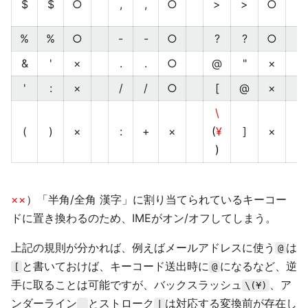
$
$
○
,
,
○
>
>
○
%
%
○
-
-
○
?
?
○
&
'
×
.
.
○
@
"
×
'
:
×
/
/
○
[
@
×
\
(
)
×
:
+
×
(
¥
]
×
)
××
）「半角/全角 漢字」に割り当てられているキーコー
ドに置き換わるのため、IMEがオン/オフしてしまう。
上記の規則が分かれば、例えばメールアドレスに使う
は
@
と書いておけば、キーコード送出時に
になるなど、逆
[
@
手に取ることは可能ですが、バックスラッシュ
、ア
\(¥)
ンダーライン
とストローク
は対応する変換前が存在し
_
|