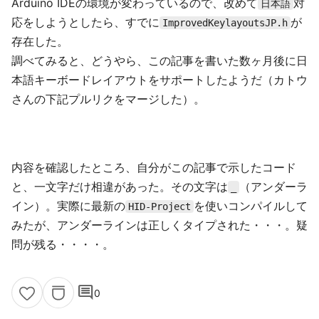
Arduino IDEの環境が変わっているので、改めて
対
日本語
応をしようとしたら、すでに
が
ImprovedKeylayoutsJP.h
存在した。
調べてみると、どうやら、この記事を書いた数ヶ月後に日
本語キーボードレイアウトをサポートしたようだ（カトウ
さんの下記プルリクをマージした）。
内容を確認したところ、自分がこの記事で示したコード
と、一文字だけ相違があった。その文字は
（アンダーラ
_
イン）。実際に最新の
を使いコンパイルして
HID-Project
みたが、アンダーラインは正しくタイプされた・・・。疑
問が残る・・・・。
comment
0