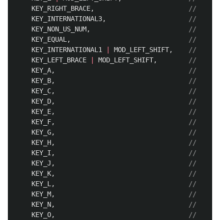
KEY_RIGHT_BRACE
,
KEY_INTERNATIONAL3
,
KEY_NON_US_NUM
,
KEY_EQUAL
,
KEY_INTERNATIONAL1
|
MOD_LEFT_SHIFT
,
KEY_LEFT_BRACE
|
MOD_LEFT_SHIFT
,
KEY_A
,
KEY_B
,
KEY_C
,
KEY_D
,
KEY_E
,
KEY_F
,
KEY_G
,
KEY_H
,
KEY_I
,
KEY_J
,
KEY_K
,
KEY_L
,
KEY_M
,
KEY_N
,
KEY_O
,