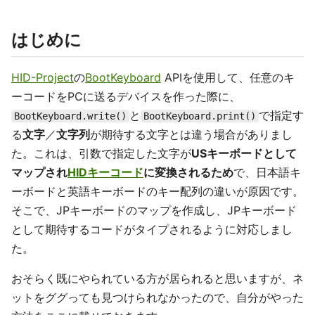
はじめに
HID-Project
の
BootKeyboard
APIを使用して、任意のキ
ーコードをPCに送るデバイスを作った際に、
と
で指定す
BootKeyboard.write()
BootKeyboard.print()
る
文字
／
文字列
が期待する文字とは違う場合がありまし
た。これは、引数で指定した文字が
USキーボードとして
マップされ
HIDキーコード
に変換されるため
で、日本語キ
ーボードと英語キーボードのキー配列の違いが原因です。
そこで、JPキーボードのマップを作成し、JPキーボード
として期待するコードがタイプされるように対応しまし
た。
おそらく既にやられている方が居られると思いますが、ネ
ットをググっても見つけられなかったので、自分がやった