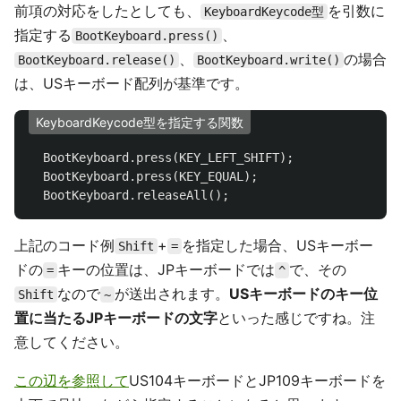
前項の対応をしたとしても、
を引数に
KeyboardKeycode型
指定する
、
BootKeyboard.press()
、
の場合
BootKeyboard.release()
BootKeyboard.write()
は、USキーボード配列が基準です。
KeyboardKeycode型を指定する関数
BootKeyboard
.
press
(
KEY_LEFT_SHIFT
);
BootKeyboard
.
press
(
KEY_EQUAL
);
BootKeyboard
.
releaseAll
();
上記のコード例
+
を指定した場合、USキーボー
Shift
=
ドの
キーの位置は、JPキーボードでは
で、その
=
^
なので
が送出されます。
USキーボードのキー位
Shift
~
置に当たるJPキーボードの文字
といった感じですね。注
意してください。
この辺を参照して
US104キーボードとJP109キーボードを