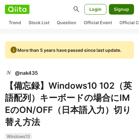
search
Login
Signup
Trend
Stock List
Question
Official Event
Official
info
More than 5 years have passed since last update.
@
nak435
【備忘録】Windows10 102（英
語配列）キーボードの場合にIM
EのON/OFF（日本語入力）切り
替え方法
Windows10