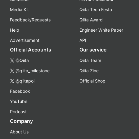
Media Kit
Qiita Tech Festa
Feedback/Requests
Qiita Award
Help
Engineer White Paper
Advertisement
API
Official Accounts
Our service
@Qiita
Qiita Team
@qiita_milestone
Qiita Zine
@qiitapoi
Official Shop
Facebook
YouTube
Podcast
Company
About Us