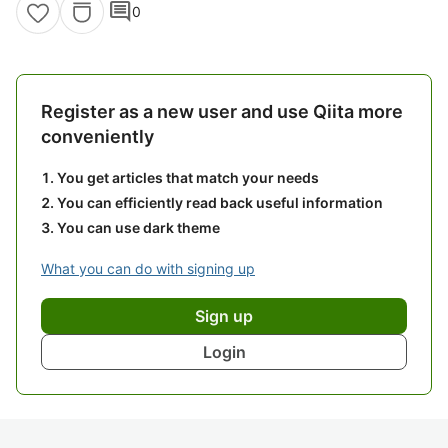
comment
0
Register as a new user and use Qiita more
conveniently
You get articles that match your needs
You can efficiently read back useful information
You can use dark theme
What you can do with signing up
Sign up
Login