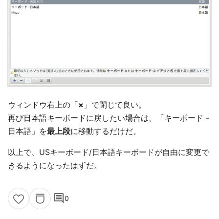
ウィンドウ右上の「
×
」で閉じて良い。
再び日本語キーボードに戻したい場合は、「キーボード -
日本語」を
最上段
に移動するだけだ。
以上で、USキーボード/日本語キーボードが自由に変更で
きるようになったはずだ。
comment
0