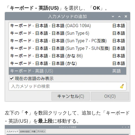
「
キーボード - 英語(US)
」を選択し、「
OK
」。
左下の「
↑
」を数回クリックして、追加した「キーボード
- 英語(US)」を
最上段
に移動する。