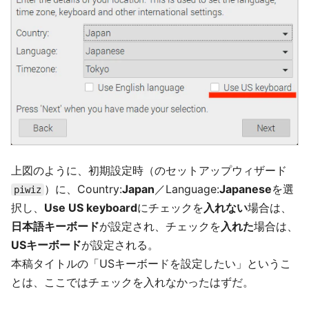
上図のように、初期設定時（のセットアップウィザード
）に、Country:
Japan
／Language:
Japanese
を選
piwiz
択し、
Use US keyboard
にチェックを
入れない
場合は、
日本語キーボード
が設定され、チェックを
入れた
場合は、
USキーボード
が設定される。
本稿タイトルの「USキーボードを設定したい」というこ
とは、ここではチェックを入れなかったはずだ。