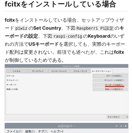
fcitxをインストールしている場合
fcitx
をインストールしている場合、セットアップウィザ
ード
の
Set Country
、下図
の
キ
piwiz
Raspberri Pi設定
ーボードの設定
、下図
の
Keyboard
のいず
raspi-config
れの方法で
USキーボード
を選択しても、実際のキーボー
ド配列は変更されない。前項でも述べたが、これは
fcitx
が制御しているためである。