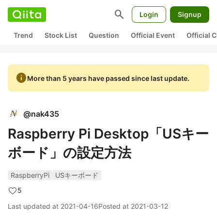
search
Login
Signup
Trend
Stock List
Question
Official Event
Official
info
More than 5 years have passed since last update.
@
nak435
Raspberry Pi Desktop「USキー
ボード」の設定方法
RaspberryPi
USキーボード
5
Last updated at
2021-04-16
Posted at
2021-03-12