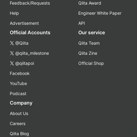
Feedback/Requests
Qiita Award
Help
Engineer White Paper
Advertisement
API
Official Accounts
Our service
@Qiita
Qiita Team
@qiita_milestone
Qiita Zine
@qiitapoi
Official Shop
Facebook
YouTube
Podcast
Company
About Us
Careers
Qiita Blog