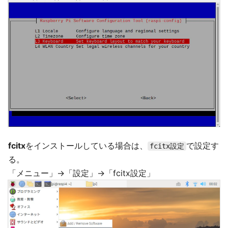
fcitx
をインストールしている場合は、
で設定す
fcitx設定
る。
「メニュー」→「設定」→「fcitx設定」