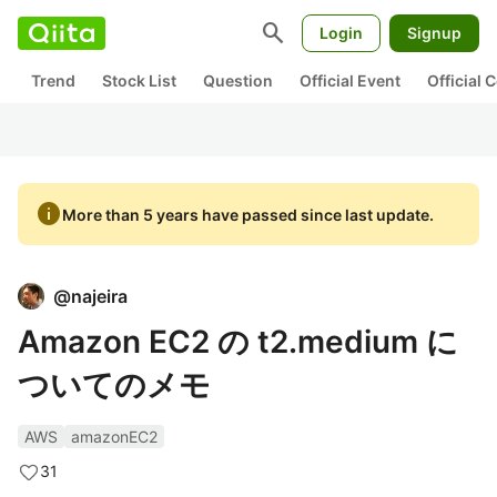
search
Login
Signup
Trend
Stock List
Question
Official Event
Official
info
More than 5 years have passed since last update.
@
najeira
Amazon EC2 の t2.medium に
ついてのメモ
AWS
amazonEC2
31