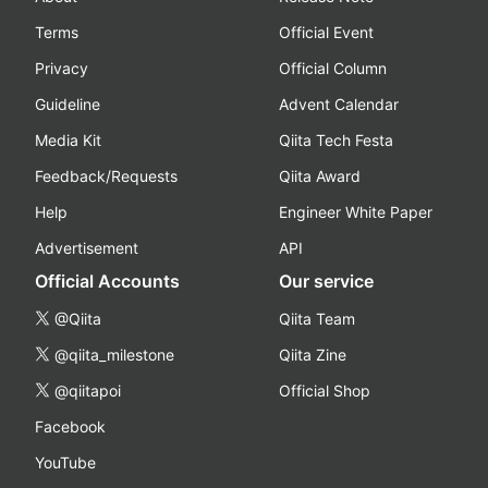
Terms
Official Event
Privacy
Official Column
Guideline
Advent Calendar
Media Kit
Qiita Tech Festa
Feedback/Requests
Qiita Award
Help
Engineer White Paper
Advertisement
API
Official Accounts
Our service
@Qiita
Qiita Team
@qiita_milestone
Qiita Zine
@qiitapoi
Official Shop
Facebook
YouTube