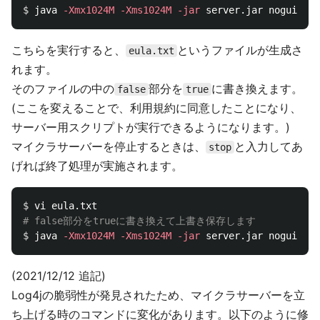
$ 
java 
-Xmx1024M
-Xms1024M
-jar
こちらを実行すると、
というファイルが生成さ
eula.txt
れます。
そのファイルの中の
部分を
に書き換えます。
false
true
(ここを変えることで、利用規約に同意したことになり、
サーバー用スクリプトが実行できるようになります。)
マイクラサーバーを停止するときは、
と入力してあ
stop
げれば終了処理が実施されます。
$ 
# false部分をtrueに書き換えて上書き保存します
$ 
java 
-Xmx1024M
-Xms1024M
-jar
(2021/12/12 追記)
Log4jの脆弱性が発見されたため、マイクラサーバーを立
ち上げる時のコマンドに変化があります。以下のように修