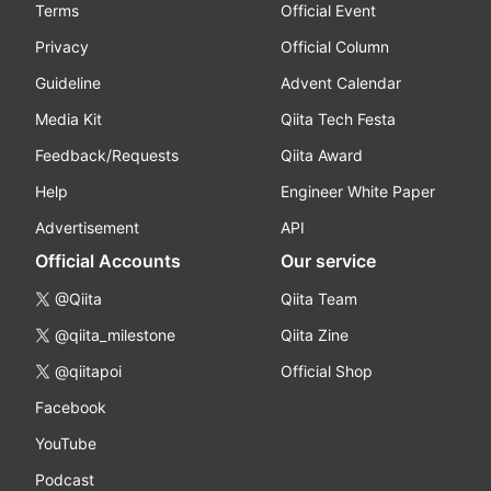
Terms
Official Event
Privacy
Official Column
Guideline
Advent Calendar
Media Kit
Qiita Tech Festa
Feedback/Requests
Qiita Award
Help
Engineer White Paper
Advertisement
API
Official Accounts
Our service
@Qiita
Qiita Team
@qiita_milestone
Qiita Zine
@qiitapoi
Official Shop
Facebook
YouTube
Podcast