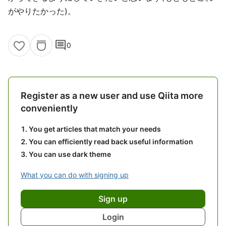
がやりたかった)。
comment
0
Register as a new user and use Qiita more
conveniently
You get articles that match your needs
You can efficiently read back useful information
You can use dark theme
What you can do with signing up
Sign up
Login