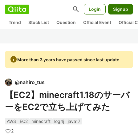
search
Login
Signup
Trend
Stock List
Question
Official Event
Official
info
More than 3 years have passed since last update.
@
nahiro_tus
【EC2】minecraft1.18のサーバ
ーをEC2で立ち上げてみた
AWS
EC2
minecraft
log4j
java17
2