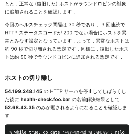
とと，正常な (復旧した) ホストがラウンドロビンの対象
に追加されることを確認します．
今回のヘルスチェック間隔は 30 秒であり， 3 回連続で
HTTP ステータスコードが 200 でない場合にホストを異
常とみなす設定となっています．よって，異常なホストは
約 90 秒で切り離される想定です．同様に，復旧したホス
トは約 90 秒でラウンドロビンに追加される想定です．
ホストの切り離し
54.199.248.145
の HTTP サーバを停止してしばらくし
た後に
health-check.foo.bar
の名前解決結果として
52.68.43.35
のみが返されるようになることを確認しま
す．
% while true; do date '+%Y-%m-%d %H:%M:%S'; nslookup