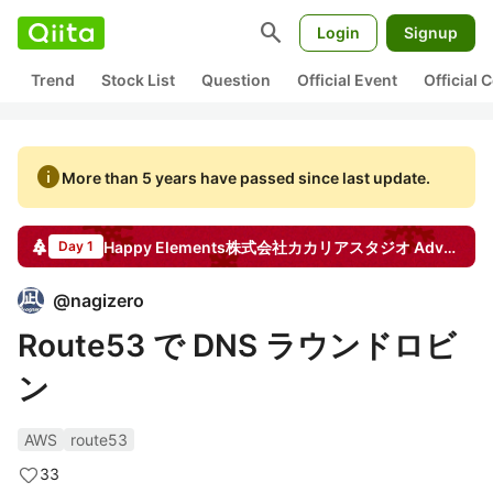
search
Login
Signup
Trend
Stock List
Question
Official Event
Official
info
More than 5 years have passed since last update.
Happy Elements株式会社カカリアスタジオ
Advent Calendar
Day 1
@
nagizero
Route53 で DNS ラウンドロビ
ン
AWS
route53
33