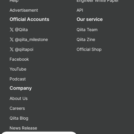
Help
Engineer White Paper
Advertisement
API
Official Accounts
Our service
@Qiita
Qiita Team
@qiita_milestone
Qiita Zine
@qiitapoi
Official Shop
Facebook
YouTube
Podcast
Company
About Us
Careers
Qiita Blog
News Release