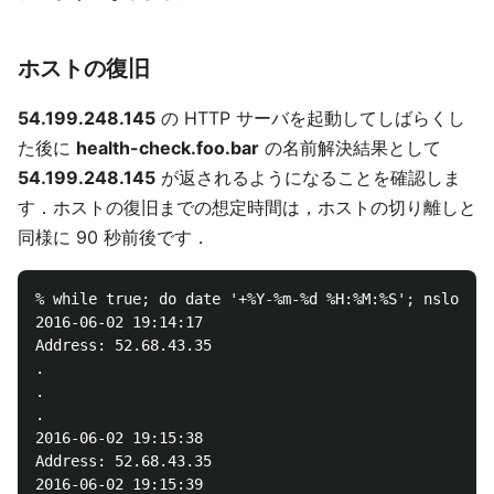
ホストの復旧
54.199.248.145
の HTTP サーバを起動してしばらくし
た後に
health-check.foo.bar
の名前解決結果として
54.199.248.145
が返されるようになることを確認しま
す．ホストの復旧までの想定時間は，ホストの切り離しと
同様に 90 秒前後です．
% while true; do date '+%Y-%m-%d %H:%M:%S'; nslookup
2016-06-02 19:14:17

Address: 52.68.43.35

.

.

.

2016-06-02 19:15:38

Address: 52.68.43.35

2016-06-02 19:15:39
