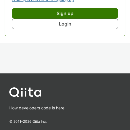
Sign up
Login
How developers code is here.
© 2011-
2026
Qiita Inc.