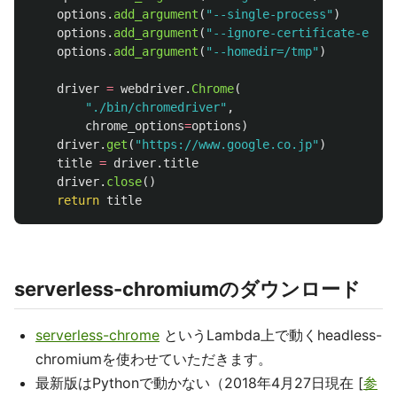
options
.
add_argument
(
"
--single-process
"
)
options
.
add_argument
(
"
--ignore-certificate-error
options
.
add_argument
(
"
--homedir=/tmp
"
)
driver
=
webdriver
.
Chrome
(
"
./bin/chromedriver
"
,
chrome_options
=
options
)
driver
.
get
(
"
https://www.google.co.jp
"
)
title
=
driver
.
title
driver
.
close
()
return
title
serverless-chromiumのダウンロード
serverless-chrome
というLambda上で動くheadless-
chromiumを使わせていただきます。
最新版はPythonで動かない（2018年4月27日現在 [
参