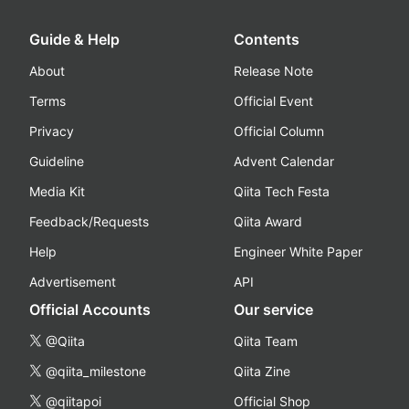
Guide & Help
Contents
About
Release Note
Terms
Official Event
Privacy
Official Column
Guideline
Advent Calendar
Media Kit
Qiita Tech Festa
Feedback/Requests
Qiita Award
Help
Engineer White Paper
Advertisement
API
Official Accounts
Our service
@Qiita
Qiita Team
@qiita_milestone
Qiita Zine
@qiitapoi
Official Shop