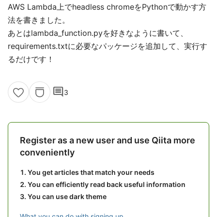
AWS Lambda上でheadless chromeをPythonで動かす方
法を書きました。
あとはlambda_function.pyを好きなように書いて、
requirements.txtに必要なパッケージを追加して、実行す
るだけです！
comment
3
Register as a new user and use Qiita more
conveniently
You get articles that match your needs
You can efficiently read back useful information
You can use dark theme
What you can do with signing up