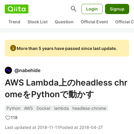
search
Login
Signup
Trend
Stock List
Question
Official Event
Official
info
More than 5 years have passed since last update.
@
nabehide
AWS Lambda上のheadless chr
omeをPythonで動かす
Python
AWS
Docker
lambda
headless-chrome
118
Last updated at
2018-11-11
Posted at
2018-04-27