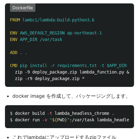
Dockerfile
FROM
 lambci/lambda:build-python3.6
ENV
 AWS_DEFAULT_REGION ap-northeast-1
ENV
 APP_DIR /var/task
ADD
 . .
CMD
 pip install -r requirements.txt -t $APP_DIR && \
  zip -9 deploy_package.zip lambda_function.py && \

docker image を作成して、パッケージングします。
$ 
docker build 
-t
 lambda_headless_chrome 
.
$ 
docker run 
-v
"
${
PWD
}
"
これでlambdaにアップロードするzipファイル