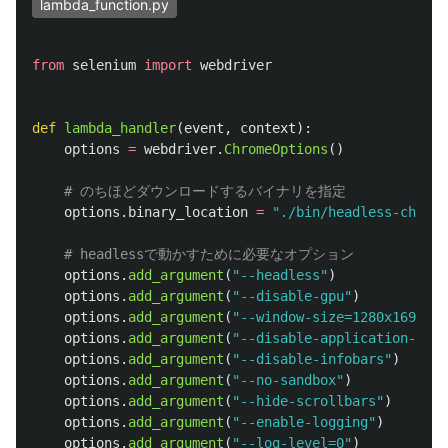
lambda_function.py
from
selenium
import
webdriver
def
lambda_handler
(
event
,
context
):
options
=
webdriver
.
ChromeOptions
()
options
.
binary_location
=
"
./bin/headless-chromi
options
.
add_argument
(
"
--headless
"
)
options
.
add_argument
(
"
--disable-gpu
"
)
options
.
add_argument
(
"
--window-size=1280x1696
"
)
options
.
add_argument
(
"
--disable-application-cach
options
.
add_argument
(
"
--disable-infobars
"
)
options
.
add_argument
(
"
--no-sandbox
"
)
options
.
add_argument
(
"
--hide-scrollbars
"
)
options
.
add_argument
(
"
--enable-logging
"
)
options
.
add_argument
(
"
--log-level=0
"
)