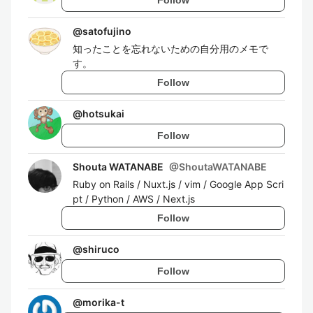
@
satofujino
知ったことを忘れないための自分用のメモで
す。
Follow
@
hotsukai
Follow
Shouta WATANABE
@
ShoutaWATANABE
Ruby on Rails / Nuxt.js / vim / Google App Scri
pt / Python / AWS / Next.js
Follow
@
shiruco
Follow
@
morika-t