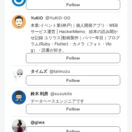
Follow
YuKiO
@
YuKiO-OO
本業:イベント業(神戸)｜個人開発アプリ・WEB
サービス運営 | HackerMemo、絵本の読み聞か
せ記録 ユリウス|動画製作｜パパ一年目｜プログ
ラム(Ruby・Flutter)・カメラ（フォト・Vlo
g）・読書が好き。
Follow
タイムズ
@
taimuzu
Follow
鈴木 利房
@
suzukito
データベースエンジニアです
Follow
@
giwa
Follow