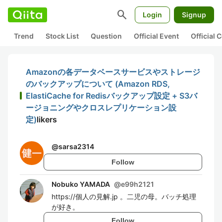
search
Login
Signup
Trend
Stock List
Question
Official Event
Official
Amazonの各データベースサービスやストレージ
のバックアップについて (Amazon RDS,
ElastiCache for Redisバックアップ設定 + S3バ
ージョニングやクロスレプリケーション設
定)
likers
@
sarsa2314
Follow
Nobuko YAMADA
@
e99h2121
https://個人の見解.jp 。二児の母。バッチ処理
が好き。
Follow