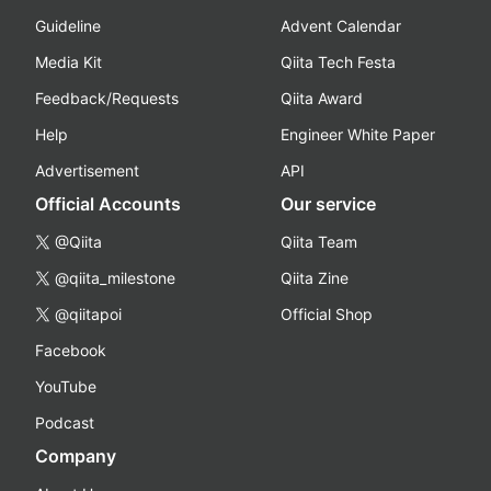
Guideline
Advent Calendar
Media Kit
Qiita Tech Festa
Feedback/Requests
Qiita Award
Help
Engineer White Paper
Advertisement
API
Official Accounts
Our service
@Qiita
Qiita Team
@qiita_milestone
Qiita Zine
@qiitapoi
Official Shop
Facebook
YouTube
Podcast
Company