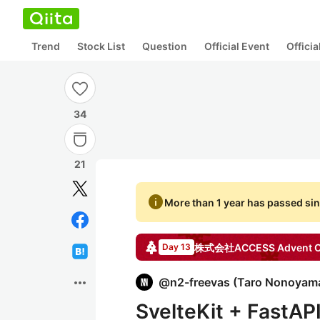
Trend
Stock List
Question
Official Event
Offici
34
21
info
More than 1 year has passed sin
株式会社ACCESS
Advent C
Day 13
more_horiz
@
n2-freevas
(
Taro Nonoyam
SvelteKit + Fast