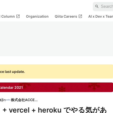
search
open_in_new
open_in_new
al Column
Organization
Qiita Careers
AI x Dev x Tea
ce last update.
alendar
2021
a
)
in
株式会社ACCESS
API + vercel + heroku でやる気があ