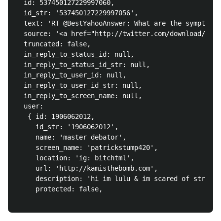
  id: 537450127229997060,

  id_str: '537450127229997056',

  text: 'RT @BestYahooAnswer: What are the symptoms 
  source: '<a href="http://twitter.com/download/ipho
  truncated: false,

  in_reply_to_status_id: null,

  in_reply_to_status_id_str: null,

  in_reply_to_user_id: null,

  in_reply_to_user_id_str: null,

  in_reply_to_screen_name: null,

  user: 

   { id: 1906062012,

     id_str: '1906062012',

     name: 'master debator',

     screen_name: 'patrickstump420',

     location: 'ig: bitchtml',

     url: 'http://kamisthebomb.com',

     description: 'hi im lulu & im scared of straigh
     protected: false,
