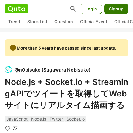
search
Login
Signup
Trend
Stock List
Question
Official Event
Official
info
More than 5 years have passed since last update.
@
n0bisuke
(
Sugawara Nobisuke
)
Node.js + Socket.io + Streamin
gAPIでツイートを取得してWeb
サイトにリアルタイム描画する
JavaScript
Node.js
Twitter
Socket.io
177