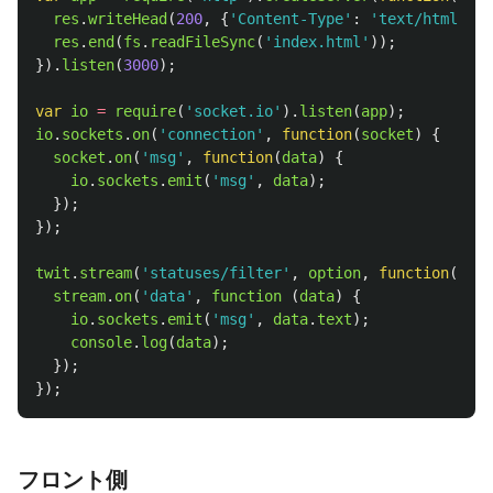
res
.
writeHead
(
200
,
{
'
Content-Type
'
:
'
text/html
'
});
res
.
end
(
fs
.
readFileSync
(
'
index.html
'
));
}).
listen
(
3000
);
var
io
=
require
(
'
socket.io
'
).
listen
(
app
);
io
.
sockets
.
on
(
'
connection
'
,
function
(
socket
)
{
socket
.
on
(
'
msg
'
,
function
(
data
)
{
io
.
sockets
.
emit
(
'
msg
'
,
data
);
});
});
twit
.
stream
(
'
statuses/filter
'
,
option
,
function
(
stre
stream
.
on
(
'
data
'
,
function 
(
data
)
{
io
.
sockets
.
emit
(
'
msg
'
,
data
.
text
);
console
.
log
(
data
);
});
});
フロント側