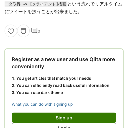
という流れでリアルタイム
ータ取得 -> [クライアント]描画
にツイートを扱うことが出来ました。
comment
0
Register as a new user and use Qiita more
conveniently
You get articles that match your needs
You can efficiently read back useful information
You can use dark theme
What you can do with signing up
Sign up