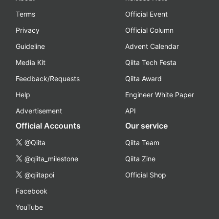
Terms
Official Event
Privacy
Official Column
Guideline
Advent Calendar
Media Kit
Qiita Tech Festa
Feedback/Requests
Qiita Award
Help
Engineer White Paper
Advertisement
API
Official Accounts
Our service
@Qiita
Qiita Team
@qiita_milestone
Qiita Zine
@qiitapoi
Official Shop
Facebook
YouTube