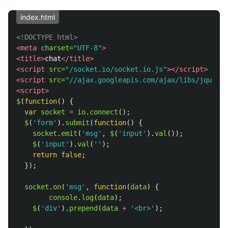
index.html
<!DOCTYPE html>
<meta
charset=
"UTF-8"
>
<title>
chat
</title>
<script 
src=
"/socket.io/socket.io.js"
></script>
<script 
src=
"//ajax.googleapis.com/ajax/libs/jquery/
<script>
$
(
function
()
{
var
socket
=
io
.
connect
();
$
(
'
form
'
).
submit
(
function
()
{
socket
.
emit
(
'
msg
'
,
$
(
'
input
'
).
val
());
$
(
'
input
'
).
val
(
''
);
return
false
;
});
socket
.
on
(
'
msg
'
,
function
(
data
)
{
console
.
log
(
data
);
$
(
'
div
'
).
prepend
(
data
+
'
<br>
'
);