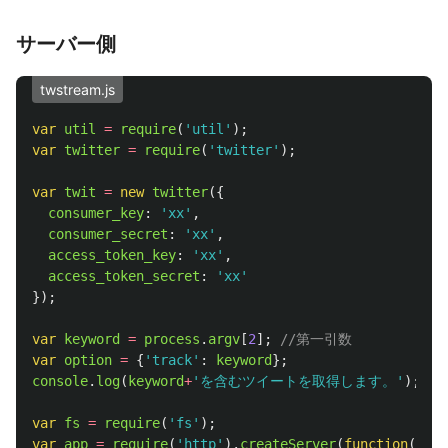
サーバー側
twstream.js
var
util
=
require
(
'
util
'
);
var
twitter
=
require
(
'
twitter
'
);
var
twit
=
new
twitter
({
consumer_key
:
'
xx
'
,
consumer_secret
:
'
xx
'
,
access_token_key
:
'
xx
'
,
access_token_secret
:
'
xx
'
});
var
keyword
=
process
.
argv
[
2
];
//第一引数
var
option
=
{
'
track
'
:
keyword
};
console
.
log
(
keyword
+
'
を含むツイートを取得します。
'
);
var
fs
=
require
(
'
fs
'
);
var
app
=
require
(
'
http
'
).
createServer
(
function
(
req
,