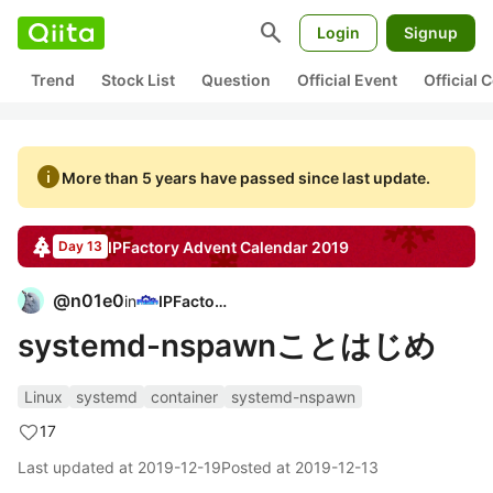
search
Login
Signup
Trend
Stock List
Question
Official Event
Official
info
More than 5 years have passed since last update.
IPFactory
Advent Calendar
2019
Day 13
@
n01e0
in
IPFactory
systemd-nspawnことはじめ
Linux
systemd
container
systemd-nspawn
17
Last updated at
2019-12-19
Posted at
2019-12-13