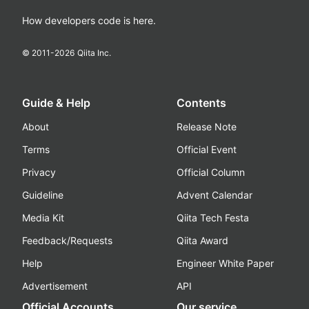
How developers code is here.
© 2011-
2026
Qiita Inc.
Guide & Help
Contents
About
Release Note
Terms
Official Event
Privacy
Official Column
Guideline
Advent Calendar
Media Kit
Qiita Tech Festa
Feedback/Requests
Qiita Award
Help
Engineer White Paper
Advertisement
API
Official Accounts
Our service