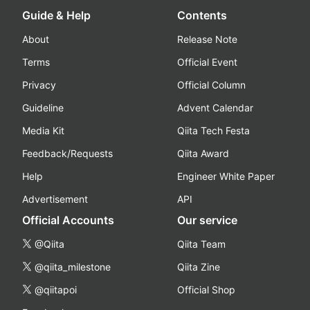
Guide & Help
Contents
About
Release Note
Terms
Official Event
Privacy
Official Column
Guideline
Advent Calendar
Media Kit
Qiita Tech Festa
Feedback/Requests
Qiita Award
Help
Engineer White Paper
Advertisement
API
Official Accounts
Our service
@Qiita
Qiita Team
@qiita_milestone
Qiita Zine
@qiitapoi
Official Shop