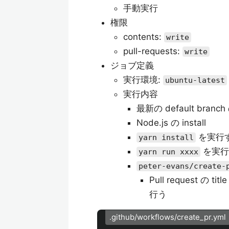
手動実行
権限
contents:
write
pull-requests:
write
ジョブ定義
実行環境:
ubuntu-latest
実行内容
最新の default bra
Node.js の install
を実行
yarn install
を実行
yarn run xxxx
peter-evans/create-
Pull request の
行う
.github/workflows/create_pr.yml