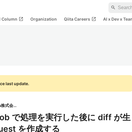
search
open_in_new
open_in_new
al Column
Organization
Qiita Careers
AI x Dev x Tea
ce last update.
Qiita株式会社
 の job で処理を実行した後に diff が生
quest を作成する