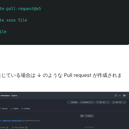
te-pull-request@v5
te xxxx file
ile
生じている場合は ↓ のような Pull request が作成されま