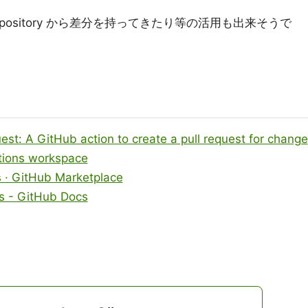
pository から差分を持ってきたり等の活用も出来そうで
est: A GitHub action to create a pull request for change
ctions workspace
s · GitHub Marketplace
bs - GitHub Docs