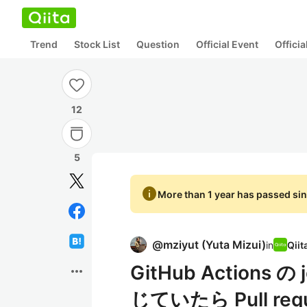
Trend
Stock List
Question
Official Event
Offici
12
5
info
More than 1 year has passed sin
@
mziyut
(
Yuta Mizui
)
in
GitHub Actions
more_horiz
じていたら Pull re