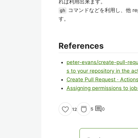
れば利用出来ます。
コマンドなどを利用し、他 re
gh
す。
References
peter-evans/create-pull-requ
s to your repository in the a
Create Pull Request · Action
Assigning permissions to jo
comment
5
0
12