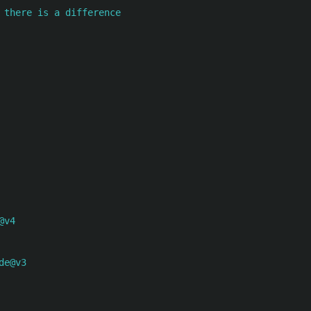
 there is a difference
@v4
de@v3