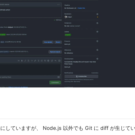
していますが、 Node.js 以外でも Git に diff が生じて