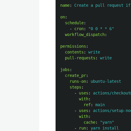
name
:
Create a pull request if
on
:
schedule
:
-
cron
:
"
0
0
*
*
6"
workflow_dispatch
:
permissions
:
contents
:
write
pull-requests
:
write
jobs
:
create_pr
:
runs-on
:
ubuntu-latest
steps
:
-
uses
:
actions/checkout
with
:
ref
:
main
-
uses
:
actions/setup-no
with
:
cache
:
"
yarn"
-
run
:
yarn install