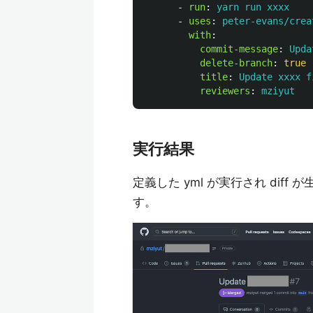
-
run
:
yarn run xxxx
-
uses
:
peter-evans/crea
with
:
commit-message
:
Upda
delete-branch
:
true
title
:
Update xxxx f
reviewers
:
mziyut
実行結果
定義した yml が実行され diff が
す。