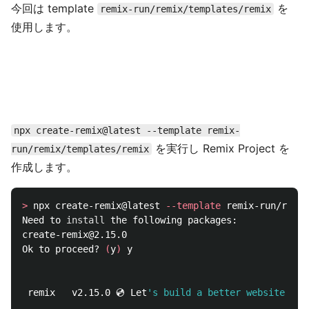
今回は template
を
remix-run/remix/templates/remix
使用します。
npx create-remix@latest --template remix-
を実行し Remix Project を
run/remix/templates/remix
作成します。
>
 npx create-remix@latest 
--template
 remix-run/remix
Need to 
install 
the following packages:

create-remix@2.15.0

Ok to proceed? 
(
y
)
 y

 remix   v2.15.0 💿 Let
's build a better website...
