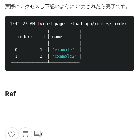
実際にアクセスし下記のように 出力されたら完了です。
1:41:27 AM 
[
vite] page reload app/routes/_index.tsx 
┌─────────┬────┬────────────┐

│ 
(
index
)
 │ 
id
 │ name       │

├─────────┼────┼────────────┤

│ 0       │ 1  │ 
'example'
  │

│ 1       │ 2  │ 
'example2'
 │

Ref
comment
0