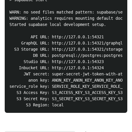
WARN: no seed files matched pattern: supabase/seed.s
WARNING: analytics requires mounting default docker 
Started supabase local development setup.

         API URL: http://127.0.0.1:54321

     GraphQL URL: http://127.0.0.1:54321/graphql/v1

  S3 Storage URL: http://127.0.0.1:54321/storage/v1/
          DB URL: postgresql://postgres:postgres@127
      Studio URL: http://127.0.0.1:54323

    Inbucket URL: http://127.0.0.1:54324

      JWT secret: super-secret-jwt-token-with-at-lea
        anon key: ANON_KEY_ANON_KEY_ANON_KEY_ANON_KE
service_role key: SERVICE_ROLE_KEY_SERVICE_ROLE_KEY_
   S3 Access Key: S3_ACCESS_KEY_S3_ACCESS_KEY_S3_ACC
   S3 Secret Key: S3_SECRET_KEY_S3_SECRET_KEY_S3_SEC