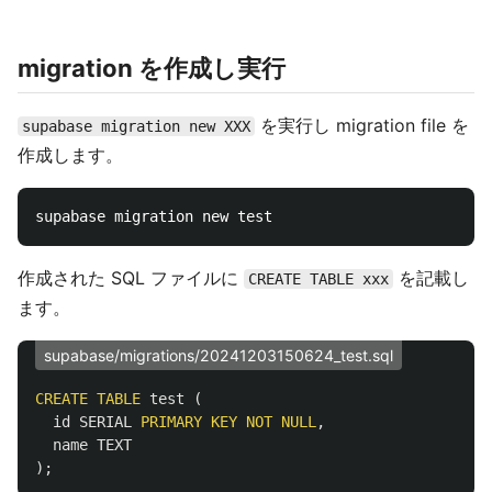
migration を作成し実行
を実行し migration file を
supabase migration new XXX
作成します。
作成された SQL ファイルに
を記載し
CREATE TABLE xxx
ます。
supabase/migrations/20241203150624_test.sql
CREATE
TABLE
test
(
id
SERIAL
PRIMARY
KEY
NOT
NULL
,
name
TEXT
);