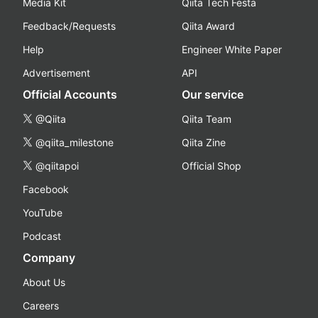
Media Kit
Qiita Tech Festa
Feedback/Requests
Qiita Award
Help
Engineer White Paper
Advertisement
API
Official Accounts
Our service
@Qiita
Qiita Team
@qiita_milestone
Qiita Zine
@qiitapoi
Official Shop
Facebook
YouTube
Podcast
Company
About Us
Careers