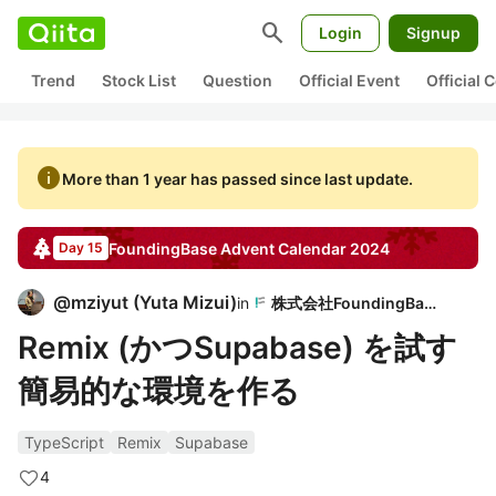
search
Login
Signup
Trend
Stock List
Question
Official Event
Official
info
More than 1 year has passed since last update.
FoundingBase
Advent Calendar
2024
Day 15
@
mziyut
(
Yuta Mizui
)
in
株式会社FoundingBase
Remix (かつSupabase) を試す
簡易的な環境を作る
TypeScript
Remix
Supabase
4