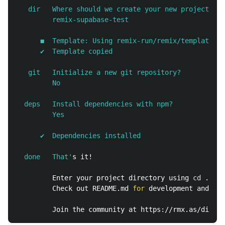
   dir   Where should we create your new project?

         remix-supabase-test

      ◼  Template: Using remix-run/remix/templates/r
      ✔  Template copied

   git   Initialize a new git repository?

         No

  deps   Install dependencies with npm?

         Yes

      ✔  Dependencies installed

  done   That'
s it!

         Enter your project directory using 
cd
 ./rem
         Check out README.md 
for 
development and dep