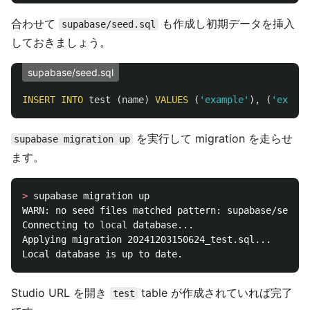
合わせて
も作成し初期データを挿入
supabase/seed.sql
しておきましょう。
supabase/seed.sql
INSERT
INTO
test
(
name
)
VALUES
(
'example'
),
(
'exampl
を実行して migration を走らせ
supabase migration up
ます。
>
 supabase migration up

WARN: no seed files matched pattern: supabase/seed.s
Connecting to 
local 
database...

Applying migration 20241203150624_test.sql...

Studio URL を開き
table が作成されていれば完了
test