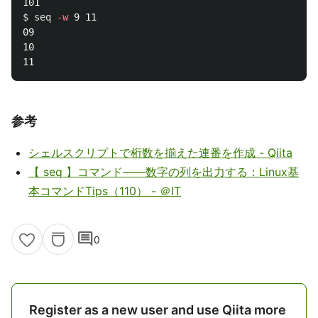
$ 
seq
-w
 9 11

09

10

参考
シェルスクリプトで桁数を揃えた連番を作成 - Qiita
【 seq 】コマンド――数字の列を出力する：Linux基
本コマンドTips（110） - ＠IT
comment
0
Register as a new user and use Qiita more