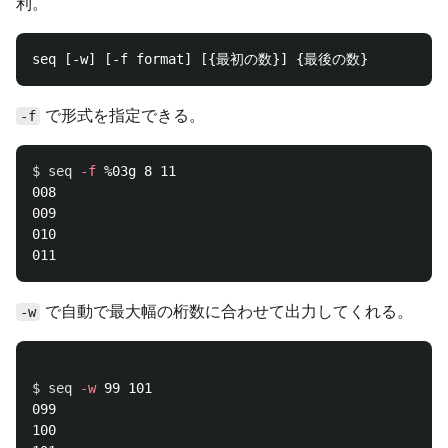
利。
で形式を指定できる。
-f
$ 
seq
-f
 %03g 8 11

008

009

010

で自動で最大幅の桁数に合わせて出力してくれる。
-w
$ 
seq
-w
 99 101

099

100
