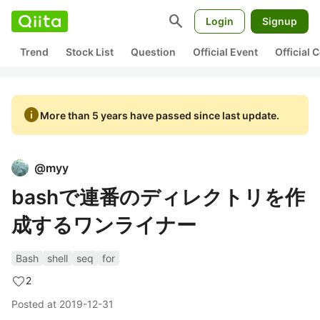
search
Login
Signup
Trend
Stock List
Question
Official Event
Official
info
More than 5 years have passed since last update.
@
myy
bashで連番のディレクトリを作
成するワンライナー
Bash
shell
seq
for
2
Posted at
2019-12-31