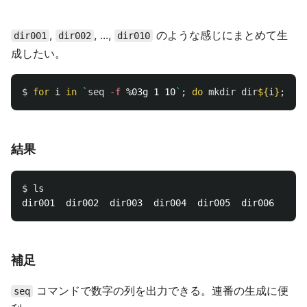
,
, ...,
のような感じにまとめて生
dir001
dir002
dir010
成したい。
$ 
for 
i 
in
`
seq
-f
 %03g 1 10
`
;
do 
mkdir dir
${
i
}
;
don
結果
$ 
補足
コマンドで数字の列を出力できる。連番の生成に便
seq