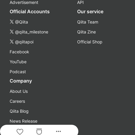
Advertisement
API
Official Accounts
Our service
@Qiita
Qiita Team
@qiita_milestone
Qiita Zine
@qiitapoi
Official Shop
Facebook
YouTube
Podcast
Company
About Us
Careers
Qiita Blog
News Release
more_horiz