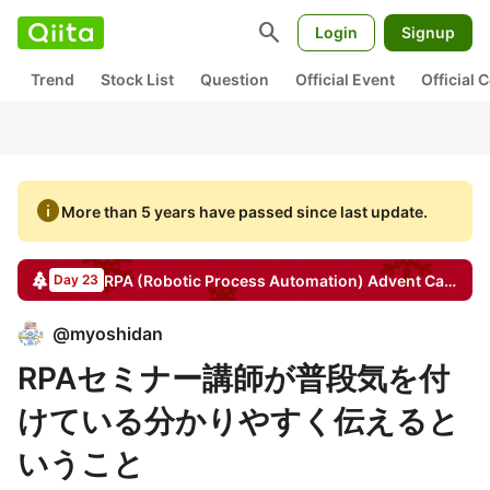
search
Login
Signup
Trend
Stock List
Question
Official Event
Official
info
More than 5 years have passed since last update.
RPA (Robotic Process Automation)
Advent Calendar
Day 23
@
myoshidan
RPAセミナー講師が普段気を付
けている分かりやすく伝えると
いうこと