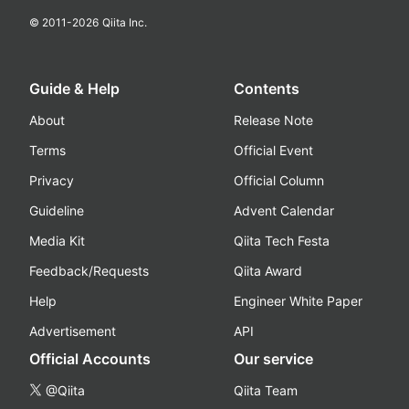
© 2011-
2026
Qiita Inc.
Guide & Help
Contents
About
Release Note
Terms
Official Event
Privacy
Official Column
Guideline
Advent Calendar
Media Kit
Qiita Tech Festa
Feedback/Requests
Qiita Award
Help
Engineer White Paper
Advertisement
API
Official Accounts
Our service
@Qiita
Qiita Team