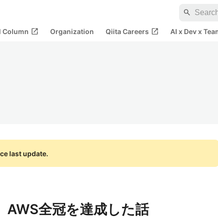
search
open_in_new
open_in_new
al Column
Organization
Qiita Careers
AI x Dev x Tea
ce last update.
、AWS全冠を達成した話