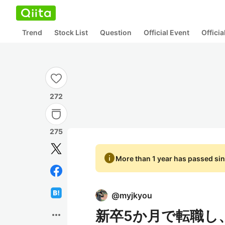
Trend
Stock List
Question
Official Event
Offici
272
275
info
More than 1 year has passed sin
@
myjkyou
新卒5か月で転職し
more_horiz