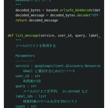
"""
decoded_bytes
=
base64
.
urlsafe_b64decode
(
data
)
decoded_message
=
decoded_bytes
.
decode
(
"
UTF-8
"
)
return
decoded_message
def
list_message
(
service
,
user_id
,
query
,
label_ids
=
"""
    メールのリストを取得する

    Parameters

    ----------

    service : googleapiclient.discovery.Resource

        Gmail と通信するためのリソース

    user_id : str

        利用者のID

    query : str

        メールのクエリ文字列。 is:unread など

    label_ids : list

        検索対象のラベルを示すIDのリスト

    count : str
