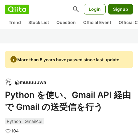
search
Login
Signup
Trend
Stock List
Question
Official Event
Official
info
More than 5 years have passed since last update.
@
muuuuuwa
Python を使い、Gmail API 経由
で Gmail の送受信を行う
Python
GmailApi
104