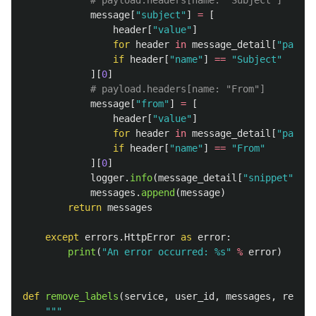
message
[
"
subject
"
]
=
[
header
[
"
value
"
]
for
header
in
message_detail
[
"
payloa
if
header
[
"
name
"
]
==
"
Subject
"
][
0
]
message
[
"
from
"
]
=
[
header
[
"
value
"
]
for
header
in
message_detail
[
"
payloa
if
header
[
"
name
"
]
==
"
From
"
][
0
]
logger
.
info
(
message_detail
[
"
snippet
"
])
messages
.
append
(
message
)
return
messages
except
errors
.
HttpError
as
error
:
print
(
"
An error occurred: %s
"
%
error
)
def
remove_labels
(
service
,
user_id
,
messages
,
remove
"""