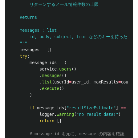
        リターンするメール情報件数の上限

    Returns

    ----------

    messages : list

        id, body, subject, from などのキーを持った
"""
messages
=
[]
try
:
message_ids
=
(
service
.
users
()
.
messages
()
.
list
(
userId
=
user_id
,
maxResults
=
count
,
.
execute
()
)
if
message_ids
[
"
resultSizeEstimate
"
]
==
0
:
logger
.
warning
(
"
no result data!
"
)
return
[]