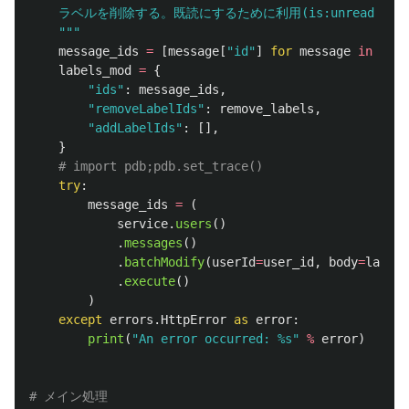
    ラベルを削除する。既読にするために利用(is:unread 
"""
message_ids
=
[
message
[
"
id
"
]
for
message
in
mess
labels_mod
=
{
"
ids
"
:
message_ids
,
"
removeLabelIds
"
:
remove_labels
,
"
addLabelIds
"
:
[],
}
try
:
message_ids
=
(
service
.
users
()
.
messages
()
.
batchModify
(
userId
=
user_id
,
body
=
labels
.
execute
()
)
except
errors
.
HttpError
as
error
:
print
(
"
An error occurred: %s
"
%
error
)