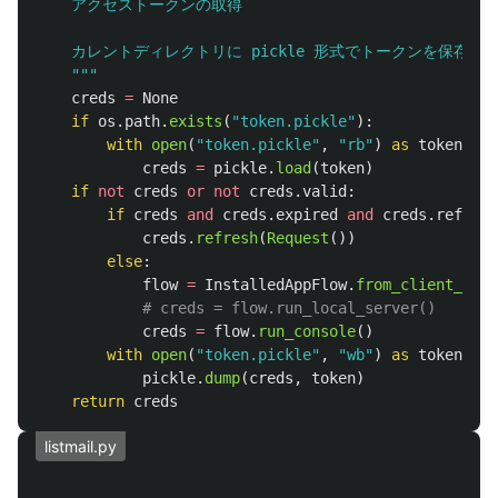
    アクセストークンの取得

    カレントディレクトリに pickle 形式でトークンを保存
"""
creds
=
None
if
os
.
path
.
exists
(
"
token.pickle
"
):
with
open
(
"
token.pickle
"
,
"
rb
"
)
as
token
:
creds
=
pickle
.
load
(
token
)
if
not
creds
or
not
creds
.
valid
:
if
creds
and
creds
.
expired
and
creds
.
refresh
creds
.
refresh
(
Request
())
else
:
flow
=
InstalledAppFlow
.
from_client_secr
creds
=
flow
.
run_console
()
with
open
(
"
token.pickle
"
,
"
wb
"
)
as
token
:
pickle
.
dump
(
creds
,
token
)
return
creds
listmail.py