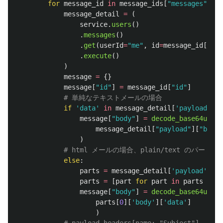
for
message_id
in
message_ids
[
"
messages
"
]:
message_detail
=
(
service
.
users
()
.
messages
()
.
get
(
userId
=
"
me
"
,
id
=
message_id
[
"
id
"
.
execute
()
)
message
=
{}
message
[
"
id
"
]
=
message_id
[
"
id
"
]
if
'
data
'
in
message_detail
[
'
payload
'
][
'
message
[
"
body
"
]
=
decode_base64url_d
message_detail
[
"
payload
"
][
"
body
"
)
else
:
parts
=
message_detail
[
'
payload
'
][
'
p
parts
=
[
part
for
part
in
parts
if
p
message
[
"
body
"
]
=
decode_base64url_d
parts
[
0
][
'
body
'
][
'
data
'
]
)