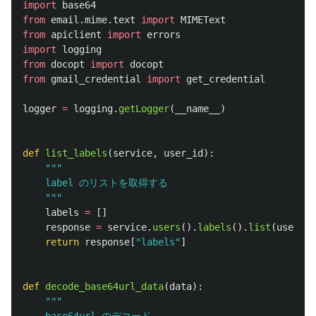
import
base64
from
email.mime.text
import
MIMEText
from
apiclient
import
errors
import
logging
from
docopt
import
docopt
from
gmail_credential
import
get_credential
logger
=
logging
.
getLogger
(
__name__
)
def
list_labels
(
service
,
user_id
):
"""
    label のリストを取得する

"""
labels
=
[]
response
=
service
.
users
().
labels
().
list
(
userId
=
return
response
[
"
labels
"
]
def
decode_base64url_data
(
data
):
"""
    base64url のデコード
