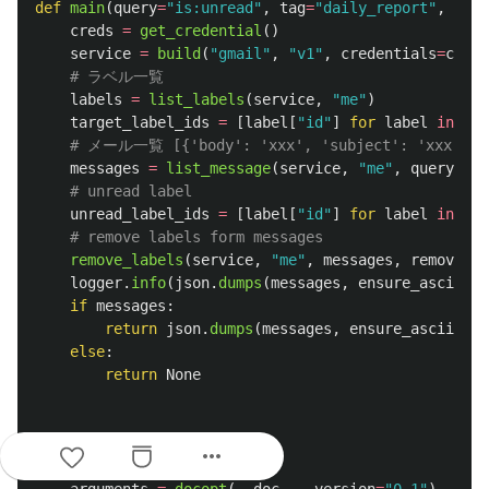
def
main
(
query
=
"
is:unread
"
,
tag
=
"
daily_report
"
,
coun
creds
=
get_credential
()
service
=
build
(
"
gmail
"
,
"
v1
"
,
credentials
=
creds
labels
=
list_labels
(
service
,
"
me
"
)
target_label_ids
=
[
label
[
"
id
"
]
for
label
in
lab
messages
=
list_message
(
service
,
"
me
"
,
query
,
ta
unread_label_ids
=
[
label
[
"
id
"
]
for
label
in
lab
remove_labels
(
service
,
"
me
"
,
messages
,
remove_la
logger
.
info
(
json
.
dumps
(
messages
,
ensure_ascii
=
Fa
if
messages
:
return
json
.
dumps
(
messages
,
ensure_ascii
=
Fal
else
:
return
None
more_horiz
if
__name__
==
"
__main__
"
:
arguments
=
docopt
(
__doc__
,
version
=
"
0.1
"
)