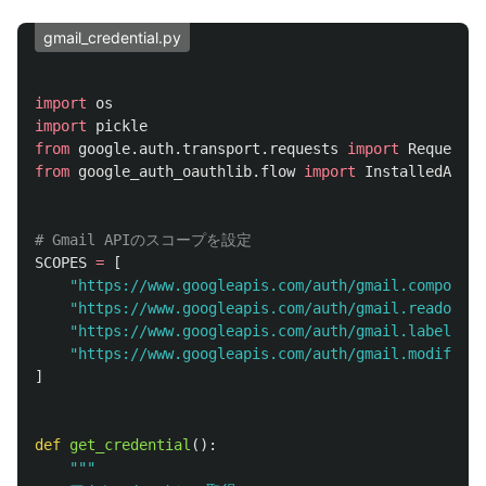
gmail_credential.py
import
os
import
pickle
from
google.auth.transport.requests
import
Request
from
google_auth_oauthlib.flow
import
InstalledAppFl
SCOPES
=
[
"
https://www.googleapis.com/auth/gmail.compose
"
,
"
https://www.googleapis.com/auth/gmail.readonly
"
"
https://www.googleapis.com/auth/gmail.labels
"
,
"
https://www.googleapis.com/auth/gmail.modify
"
,
]
def
get_credential
():
"""