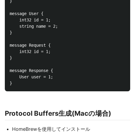
}

message User {

    int32 id = 1;

    string name = 2;

}

message Request {

    int32 id = 1;

}

message Response {

    User user = 1;

Protocol Buffers生成(Macの場合)
HomeBrewを使用してインストール