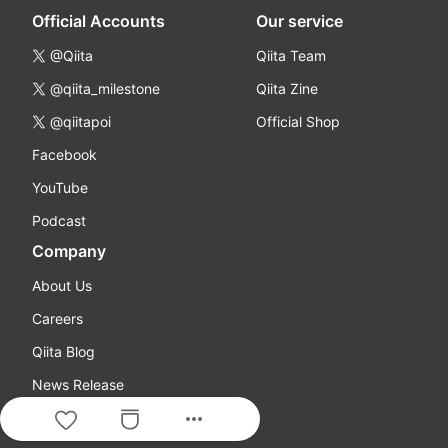
Official Accounts
Our service
@Qiita
Qiita Team
@qiita_milestone
Qiita Zine
@qiitapoi
Official Shop
Facebook
YouTube
Podcast
Company
About Us
Careers
Qiita Blog
News Release
more_horiz