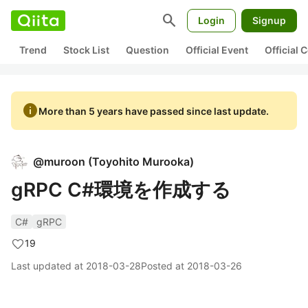
search
Login
Signup
Trend
Stock List
Question
Official Event
Official
info
More than 5 years have passed since last update.
@
muroon
(
Toyohito Murooka
)
gRPC C#環境を作成する
C#
gRPC
19
Last updated at
2018-03-28
Posted at
2018-03-26