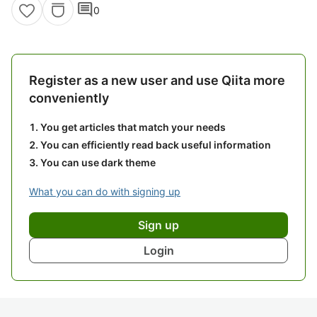
comment
0
Register as a new user and use Qiita more
conveniently
You get articles that match your needs
You can efficiently read back useful information
You can use dark theme
What you can do with signing up
Sign up
Login