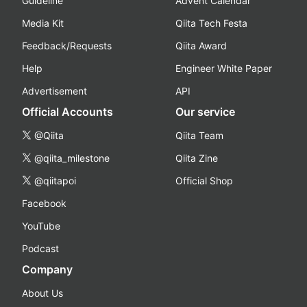
Guideline
Advent Calendar
Media Kit
Qiita Tech Festa
Feedback/Requests
Qiita Award
Help
Engineer White Paper
Advertisement
API
Official Accounts
Our service
@Qiita
Qiita Team
@qiita_milestone
Qiita Zine
@qiitapoi
Official Shop
Facebook
YouTube
Podcast
Company
About Us