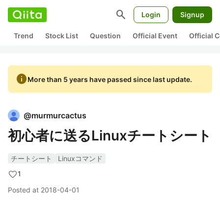
search
Login
Signup
Trend
Stock List
Question
Official Event
Official
info
More than 5 years have passed since last update.
@
murmurcactus
初心者に送るLinuxチートシート
チートシート
Linuxコマンド
1
Posted at
2018-04-01