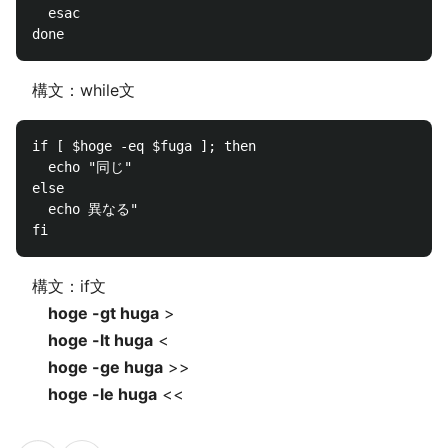
  esac

構文：while文
if [ $hoge -eq $fuga ]; then

  echo "同じ"

else

  echo 異なる"

構文：if文
hoge -gt huga
>
hoge -lt huga
<
hoge -ge huga
>>
hoge -le huga
<<