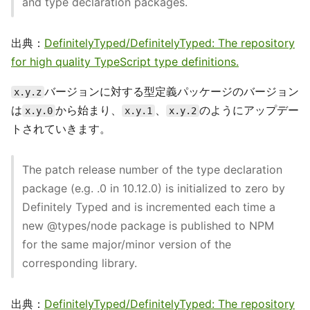
and type declaration packages.
出典：
DefinitelyTyped/DefinitelyTyped: The repository
for high quality TypeScript type definitions.
バージョンに対する型定義パッケージのバージョン
x.y.z
は
から始まり、
、
のようにアップデー
x.y.0
x.y.1
x.y.2
トされていきます。
The patch release number of the type declaration
package (e.g. .0 in 10.12.0) is initialized to zero by
Definitely Typed and is incremented each time a
new @types/node package is published to NPM
for the same major/minor version of the
corresponding library.
出典：
DefinitelyTyped/DefinitelyTyped: The repository