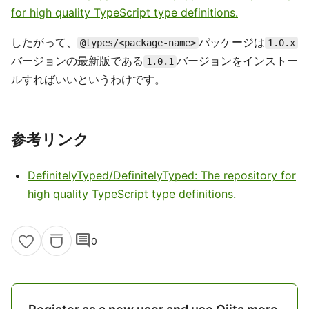
for high quality TypeScript type definitions.
したがって、
パッケージは
@types/<package-name>
1.0.x
バージョンの最新版である
バージョンをインストー
1.0.1
ルすればいいというわけです。
参考リンク
DefinitelyTyped/DefinitelyTyped: The repository for
high quality TypeScript type definitions.
comment
0