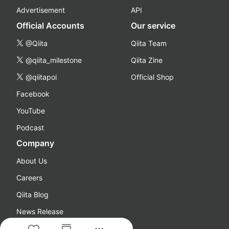
Advertisement
API
Official Accounts
Our service
@Qiita
Qiita Team
@qiita_milestone
Qiita Zine
@qiitapoi
Official Shop
Facebook
YouTube
Podcast
Company
About Us
Careers
Qiita Blog
News Release