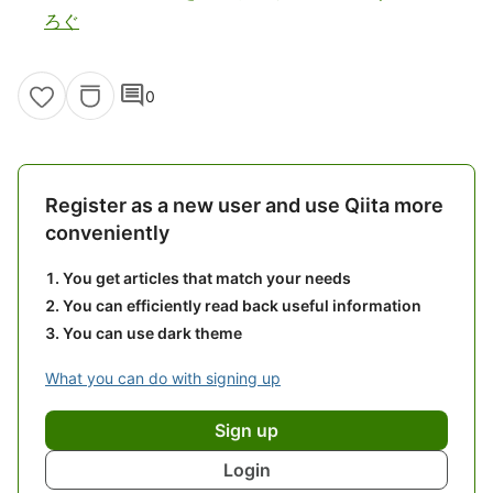
ろぐ
comment
0
Register as a new user and use Qiita more
conveniently
You get articles that match your needs
You can efficiently read back useful information
You can use dark theme
What you can do with signing up
Sign up
Login