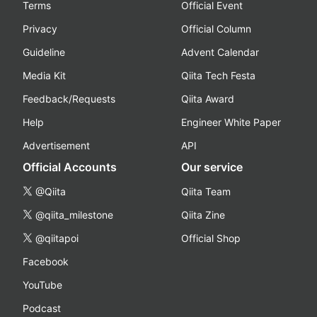
Terms
Official Event
Privacy
Official Column
Guideline
Advent Calendar
Media Kit
Qiita Tech Festa
Feedback/Requests
Qiita Award
Help
Engineer White Paper
Advertisement
API
Official Accounts
Our service
@Qiita
Qiita Team
@qiita_milestone
Qiita Zine
@qiitapoi
Official Shop
Facebook
YouTube
Podcast