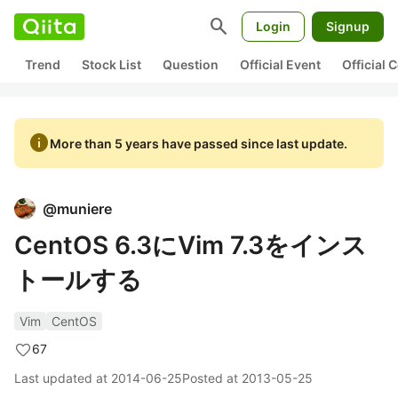
search
Login
Signup
Trend
Stock List
Question
Official Event
Official
info
More than 5 years have passed since last update.
@
muniere
CentOS 6.3にVim 7.3をインス
トールする
Vim
CentOS
67
Last updated at
2014-06-25
Posted at
2013-05-25