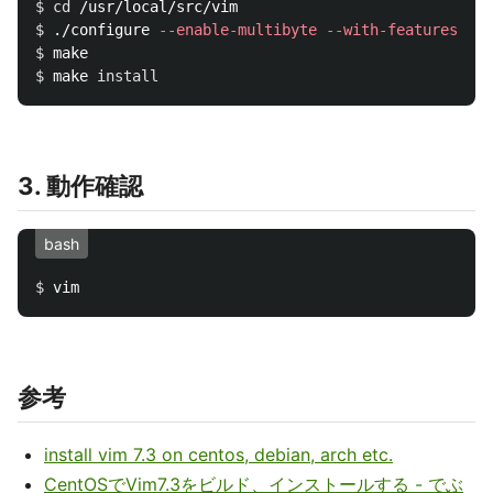
$ 
cd
$ 
./configure 
--enable-multibyte
--with-features
=
hug
$ 
$ 
make 
install
3. 動作確認
bash
$ 
参考
install vim 7.3 on centos, debian, arch etc.
CentOSでVim7.3をビルド、インストールする - でぶ