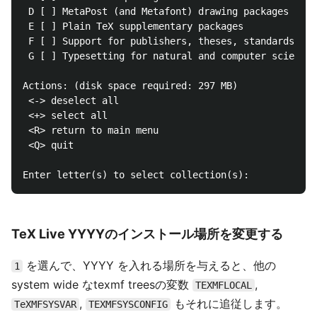
 D [ ] MetaPost (and Metafont) drawing packages

 E [ ] Plain TeX supplementary packages

 F [ ] Support for publishers, theses, standards, co
 G [ ] Typesetting for natural and computer sciences

Actions: (disk space required: 297 MB)

 <-> deselect all

 <+> select all

 <R> return to main menu

 <Q> quit

TeX Live YYYYのインストール場所を変更する
を選んで、YYYY を入れる場所を与えると、他の
1
system wide なtexmf treesの変数
,
TEXMFLOCAL
,
もそれに追従します。
TeXMFSYSVAR
TEXMFSYSCONFIG