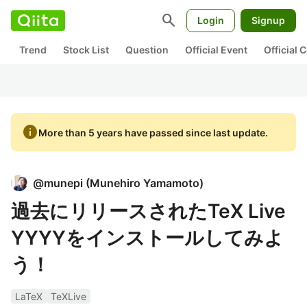
search
Login
Signup
Trend
Stock List
Question
Official Event
Official
info
More than 5 years have passed since last update.
@
munepi
(
Munehiro Yamamoto
)
過去にリリースされたTeX Live
YYYYをインストールしてみよ
う！
LaTeX
TeXLive