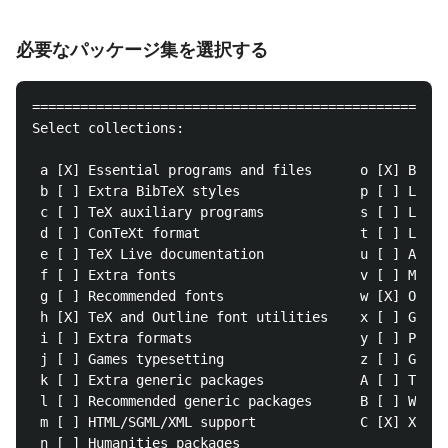
必要なパッケージ集を選択する
====================================================
Select collections:

 a [X] Essential programs and files      o [X] Basic
 b [ ] Extra BibTeX styles               p [ ] LaTeX
 c [ ] TeX auxiliary programs            s [ ] LaTeX
 d [ ] ConTeXt format                    t [ ] LuaTe
 e [ ] TeX Live documentation            u [ ] Advan
 f [ ] Extra fonts                       v [ ] Music
 g [ ] Recommended fonts                 w [X] Omega
 h [X] TeX and Outline font utilities    x [ ] Graph
 i [ ] Extra formats                     y [ ] PSTri
 j [ ] Games typesetting                 z [ ] GNU T
 k [ ] Extra generic packages            A [ ] The T
 l [ ] Recommended generic packages      B [ ] Windo
 m [ ] HTML/SGML/XML support             C [X] XeTeX
 n [ ] Humanities packages              
