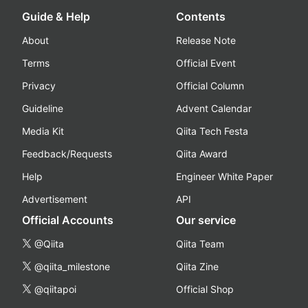
Guide & Help
Contents
About
Release Note
Terms
Official Event
Privacy
Official Column
Guideline
Advent Calendar
Media Kit
Qiita Tech Festa
Feedback/Requests
Qiita Award
Help
Engineer White Paper
Advertisement
API
Official Accounts
Our service
@Qiita
Qiita Team
@qiita_milestone
Qiita Zine
@qiitapoi
Official Shop