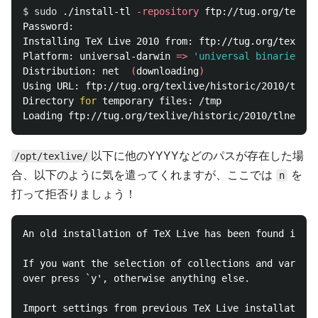
$ 
sudo
 ./install-tl 
-repository
 ftp://tug.org/texliv
Password:

Installing TeX Live 2010 from: ftp://tug.org/texlive
Platform: universal-darwin 
=>
'universal binaries fo
Distribution: net  
(
downloading
)
Using URL: ftp://tug.org/texlive/historic/2010/tlnet
Directory 
for 
temporary files: /tmp

以下に他のYYYYなどのパスが存在した場
/opt/texlive/
合、以下のように気を遣ってくれますが、ここでは
を
n
打って拒否りましょう！
An old installation of TeX Live has been found in /o
If you want the selection of collections and various
over press `y', otherwise anything else.
