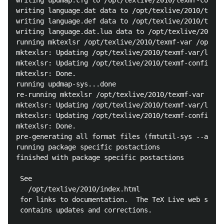
writing updmap.cfg to /opt/texlive/2010/texmf-config
writing language.dat data to /opt/texlive/2010/texmf
writing language.def data to /opt/texlive/2010/texmf
writing language.dat.lua data to /opt/texlive/2010/t
running mktexlsr /opt/texlive/2010/texmf-var /opt/te
mktexlsr: Updating /opt/texlive/2010/texmf-var/ls-R.
mktexlsr: Updating /opt/texlive/2010/texmf-config/ls
mktexlsr: Done.

running updmap-sys...done

re-running mktexlsr /opt/texlive/2010/texmf-var /opt
mktexlsr: Updating /opt/texlive/2010/texmf-var/ls-R.
mktexlsr: Updating /opt/texlive/2010/texmf-config/ls
mktexlsr: Done.

pre-generating all format files (fmtutil-sys --all),
running package specific postactions

finished with package specific postactions

 See

   /opt/texlive/2010/index.html

 for links to documentation.  The TeX Live web site 
 contains updates and corrections.
