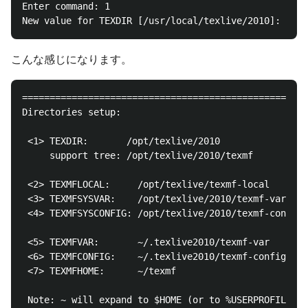
Enter command: 1

こんな感じになります。
====================================================
Directories setup:

 <1> TEXDIR:       /opt/texlive/2010

     support tree: /opt/texlive/2010/texmf

 <2> TEXMFLOCAL:     /opt/texlive/texmf-local

 <3> TEXMFSYSVAR:    /opt/texlive/2010/texmf-var

 <4> TEXMFSYSCONFIG: /opt/texlive/2010/texmf-config

 <5> TEXMFVAR:       ~/.texlive2010/texmf-var

 <6> TEXMFCONFIG:    ~/.texlive2010/texmf-config

 <7> TEXMFHOME:      ~/texmf

 Note: ~ will expand to $HOME (or to %USERPROFILE% o