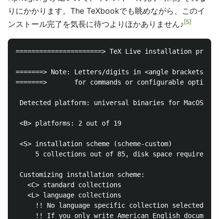
りにかかります。The TeXbookでも眺めながら、このイ
5
ンストール完了を気長に待つよりほかありません♪
======================> TeX Live installation proced
=======> Note: Letters/digits in <angle brackets> in
=======>       for commands or configurable options 
 Detected platform: universal binaries for MacOSX/Da
 <B> platforms: 2 out of 19

 <S> installation scheme (scheme-custom)

     5 collections out of 85, disk space required: 1
 Customizing installation scheme:

   <C> standard collections

   <L> language collections

     !! No language specific collection selected!

     !! If you only write American English documents