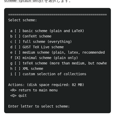
を選択します。
scheme (plain only)
====================================================
Select scheme:

 a [ ] basic scheme (plain and LaTeX)

 b [ ] ConTeXt scheme

 c [ ] full scheme (everything)

 d [ ] GUST TeX Live scheme

 e [ ] medium scheme (plain, latex, recommended pack
 f [X] minimal scheme (plain only)

 g [ ] teTeX scheme (more than medium, but nowhere n
 h [ ] XML scheme

 i [ ] custom selection of collections

Actions: (disk space required: 82 MB)

 <R> return to main menu

 <Q> quit
