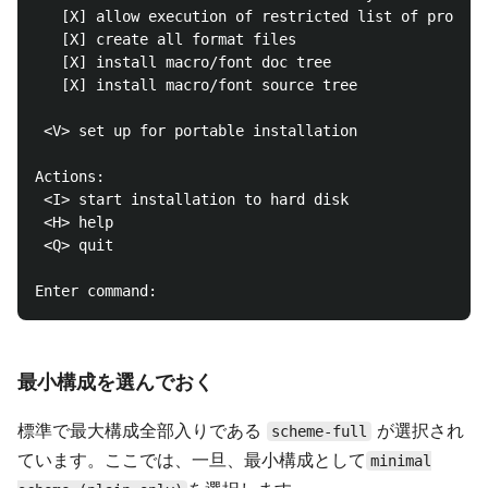
   [X] allow execution of restricted list of program
   [X] create all format files

   [X] install macro/font doc tree

   [X] install macro/font source tree

 <V> set up for portable installation

Actions:

 <I> start installation to hard disk

 <H> help

 <Q> quit

最小構成を選んでおく
標準で最大構成全部入りである
が選択され
scheme-full
ています。ここでは、一旦、最小構成として
minimal