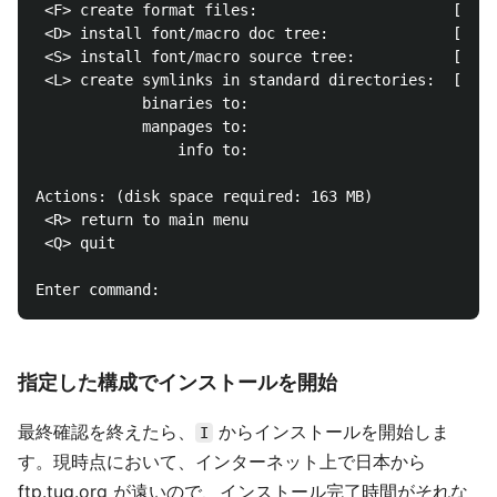
 <F> create format files:                      [X]

 <D> install font/macro doc tree:              [ ]

 <S> install font/macro source tree:           [ ]

 <L> create symlinks in standard directories:  [ ]

            binaries to: 

            manpages to: 

                info to: 

Actions: (disk space required: 163 MB)

 <R> return to main menu

 <Q> quit

指定した構成でインストールを開始
最終確認を終えたら、
からインストールを開始しま
I
す。現時点において、インターネット上で日本から
ftp.tug.org が遠いので、インストール完了時間がそれな