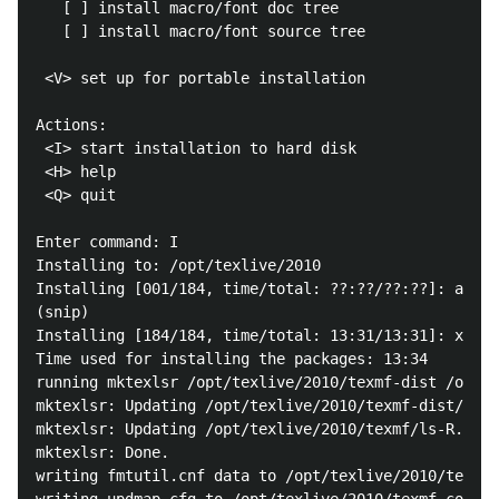
   [ ] install macro/font doc tree

   [ ] install macro/font source tree

 <V> set up for portable installation

Actions:

 <I> start installation to hard disk

 <H> help

 <Q> quit

Enter command: I

Installing to: /opt/texlive/2010

Installing [001/184, time/total: ??:??/??:??]: accfo
(snip)

Installing [184/184, time/total: 13:31/13:31]: xunic
Time used for installing the packages: 13:34

running mktexlsr /opt/texlive/2010/texmf-dist /opt/t
mktexlsr: Updating /opt/texlive/2010/texmf-dist/ls-R
mktexlsr: Updating /opt/texlive/2010/texmf/ls-R... 

mktexlsr: Done.

writing fmtutil.cnf data to /opt/texlive/2010/texmf-