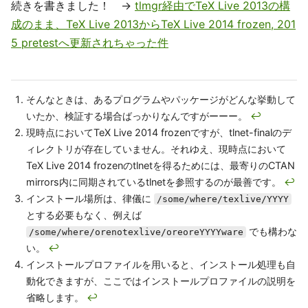
続きを書きました！ →
tlmgr経由でTeX Live 2013の構
成のまま、TeX Live 2013からTeX Live 2014 frozen, 201
5 pretestへ更新されちゃった件
そんなときは、あるプログラムやパッケージがどんな挙動して
いたか、検証する場合ばっかりなんですがーーー。
↩
現時点においてTeX Live 2014 frozenですが、tlnet-finalのデ
ィレクトリが存在していません。それゆえ、現時点において
TeX Live 2014 frozenのtlnetを得るためには、最寄りのCTAN
mirrors内に同期されているtlnetを参照するのが最善です。
↩
インストール場所は、律儀に
/some/where/texlive/YYYY
とする必要もなく、例えば
でも構わな
/some/where/orenotexlive/oreoreYYYYware
い。
↩
インストールプロファイルを用いると、インストール処理も自
動化できますが、ここではインストールプロファイルの説明を
省略します。
↩