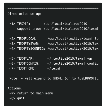
====================================================
Directories setup:

 <1> TEXDIR:       /usr/local/texlive/2010

     support tree: /usr/local/texlive/2010/texmf

 <2> TEXMFLOCAL:     /usr/local/texlive/texmf-local

 <3> TEXMFSYSVAR:    /usr/local/texlive/2010/texmf-v
 <4> TEXMFSYSCONFIG: /usr/local/texlive/2010/texmf-c
 <5> TEXMFVAR:       ~/.texlive2010/texmf-var

 <6> TEXMFCONFIG:    ~/.texlive2010/texmf-config

 <7> TEXMFHOME:      ~/texmf

 Note: ~ will expand to $HOME (or to %USERPROFILE% o
Actions:

 <R> return to main menu

 <Q> quit
