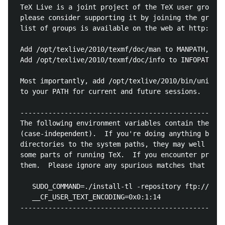
 TeX Live is a joint project of the TeX user groups 
 please consider supporting it by joining the group 
 list of groups is available on the web at http://tu
 Add /opt/texlive/2010/texmf/doc/man to MANPATH, if 
 Add /opt/texlive/2010/texmf/doc/info to INFOPATH.

 Most importantly, add /opt/texlive/2010/bin/univers
 to your PATH for current and future sessions.

 ---------------------------------------------------
 The following environment variables contain the str
 (case-independent).  If you're doing anything but a
 directories to the system paths, they may well caus
 some parts of running TeX.  If you encounter proble
 them.  Please ignore any spurious matches that are 
    SUDO_COMMAND=./install-tl -repository ftp://tug.
    __CF_USER_TEXT_ENCODING=0x0:1:14

 ---------------------------------------------------