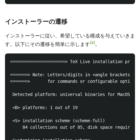
インストーラーの遷移
インストーラーに従い、希望している構成を与えていきま
4
す。以下にその遷移を簡単に示します
。
======================> TeX Live installation proced
=======> Note: Letters/digits in <angle brackets> in
=======>       for commands or configurable options 
 Detected platform: universal binaries for MacOSX/Da
 <B> platforms: 1 out of 19

 <S> installation scheme (scheme-full)

     84 collections out of 85, disk space required: 