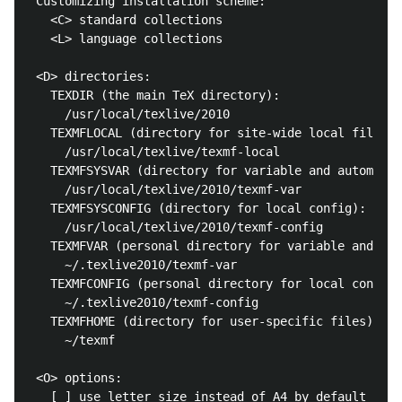
 Customizing installation scheme:

   <C> standard collections

   <L> language collections

 <D> directories:

   TEXDIR (the main TeX directory):

     /usr/local/texlive/2010

   TEXMFLOCAL (directory for site-wide local files):

     /usr/local/texlive/texmf-local

   TEXMFSYSVAR (directory for variable and automatic
     /usr/local/texlive/2010/texmf-var

   TEXMFSYSCONFIG (directory for local config):

     /usr/local/texlive/2010/texmf-config

   TEXMFVAR (personal directory for variable and aut
     ~/.texlive2010/texmf-var

   TEXMFCONFIG (personal directory for local config)
     ~/.texlive2010/texmf-config

   TEXMFHOME (directory for user-specific files):

     ~/texmf

 <O> options:

   [ ] use letter size instead of A4 by default
