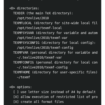
 <D> directories:

   TEXDIR (the main TeX directory):

     /opt/texlive/2010

   TEXMFLOCAL (directory for site-wide local files):

     /opt/texlive/texmf-local

   TEXMFSYSVAR (directory for variable and automatic
     /opt/texlive/2010/texmf-var

   TEXMFSYSCONFIG (directory for local config):

     /opt/texlive/2010/texmf-config

   TEXMFVAR (personal directory for variable and aut
     ~/.texlive2010/texmf-var

   TEXMFCONFIG (personal directory for local config)
     ~/.texlive2010/texmf-config

   TEXMFHOME (directory for user-specific files):

     ~/texmf

 <O> options:

   [ ] use letter size instead of A4 by default

   [X] allow execution of restricted list of program
   [X] create all format files
