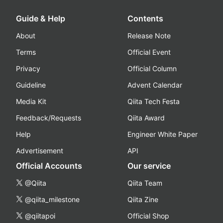
Guide & Help
Contents
About
Release Note
Terms
Official Event
Privacy
Official Column
Guideline
Advent Calendar
Media Kit
Qiita Tech Festa
Feedback/Requests
Qiita Award
Help
Engineer White Paper
Advertisement
API
Official Accounts
Our service
@Qiita
Qiita Team
@qiita_milestone
Qiita Zine
@qiitapoi
Official Shop