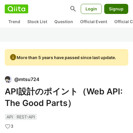
search
Login
Signup
Trend
Stock List
Question
Official Event
Official
info
More than 5 years have passed since last update.
@
mtsu724
API設計のポイント（Web API:
The Good Parts）
API
REST-API
3