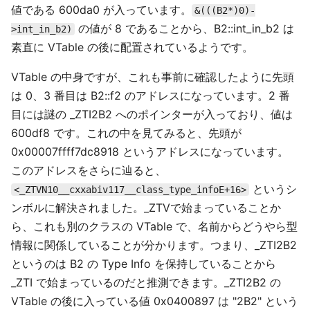
値である 600da0 が入っています。
&(((B2*)0)-
の値が 8 であることから、B2::int_in_b2 は
>int_in_b2)
素直に VTable の後に配置されているようです。
VTable の中身ですが、これも事前に確認したように先頭
は 0、3 番目は B2::f2 のアドレスになっています。2 番
目には謎の _ZTI2B2 へのポインターが入っており、値は
600df8 です。これの中を見てみると、先頭が
0x00007ffff7dc8918 というアドレスになっています。
このアドレスをさらに辿ると、
というシ
<_ZTVN10__cxxabiv117__class_type_infoE+16>
ンボルに解決されました。_ZTVで始まっていることか
ら、これも別のクラスの VTable で、名前からどうやら型
情報に関係していることが分かります。つまり、_ZTI2B2
というのは B2 の Type Info を保持していることから
_ZTI で始まっているのだと推測できます。_ZTI2B2 の
VTable の後に入っている値 0x0400897 は "2B2" という