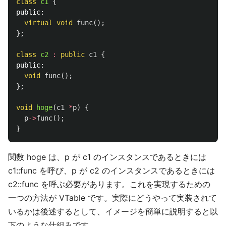
class
c1
{
public:
virtual
void
func
();
};
class
c2
:
public
c1
{
public:
void
func
();
};
void
hoge
(
c1
*
p
)
{
p
->
func
();
}
関数 hoge は、p が c1 のインスタンスであるときには
c1::func を呼び、p が c2 のインスタンスであるときには
c2::func を呼ぶ必要があります。これを実現するための
一つの方法が VTable です。実際にどうやって実装されて
いるかは後述するとして、イメージを簡単に説明すると以
下のような仕組みです。