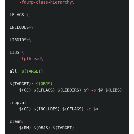
-fdump-class-hierarchy
\
LFLAGS
=
\
INCLUDES
=
\
LIBDIRS
=
\
LIBS
=
\
-lpthread
\
all
:
$(TARGET)
$(TARGET)
:
$(OBJS)
$(
CC
)
$(
LFLAGS
)
$(
LIBDIRS
)
$^
-o
$@
$(
LIBS
)
.cpp.o
:
$(
CC
)
$(
INCLUDES
)
$(
CFLAGS
)
-c
$<
clean
:
$(
RM
)
$(
OBJS
)
$(
TARGET
)