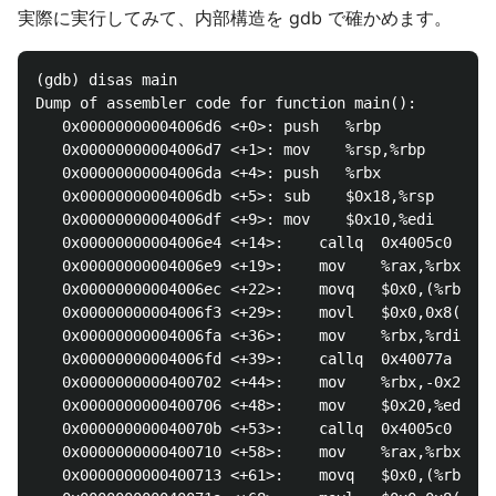
実際に実行してみて、内部構造を gdb で確かめます。
(gdb) disas main

Dump of assembler code for function main():

   0x00000000004006d6 <+0>: push   %rbp

   0x00000000004006d7 <+1>: mov    %rsp,%rbp

   0x00000000004006da <+4>: push   %rbx

   0x00000000004006db <+5>: sub    $0x18,%rsp

   0x00000000004006df <+9>: mov    $0x10,%edi

   0x00000000004006e4 <+14>:    callq  0x4005c0 <_Zn
   0x00000000004006e9 <+19>:    mov    %rax,%rbx

   0x00000000004006ec <+22>:    movq   $0x0,(%rbx)

   0x00000000004006f3 <+29>:    movl   $0x0,0x8(%rbx
   0x00000000004006fa <+36>:    mov    %rbx,%rdi

   0x00000000004006fd <+39>:    callq  0x40077a <B2:
   0x0000000000400702 <+44>:    mov    %rbx,-0x20(%r
   0x0000000000400706 <+48>:    mov    $0x20,%edi

   0x000000000040070b <+53>:    callq  0x4005c0 <_Zn
   0x0000000000400710 <+58>:    mov    %rax,%rbx

   0x0000000000400713 <+61>:    movq   $0x0,(%rbx)
