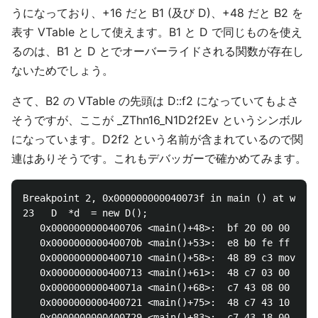
うになっており、+16 だと B1 (及び D)、+48 だと B2 を
表す VTable として使えます。B1 と D で同じものを使え
るのは、B1 と D とでオーバーライドされる関数が存在し
ないためでしょう。
さて、B2 の VTable の先頭は D::f2 になっていてもよさ
そうですが、ここが _ZThn16_N1D2f2Ev というシンボル
になっています。D2f2 という名前が含まれているので関
連はありそうです。これもデバッガーで確かめてみます。
Breakpoint 2, 0x000000000040073f in main () at wiki.
23   D  *d  = new D();

   0x0000000000400706 <main()+48>:  bf 20 00 00 00 m
   0x000000000040070b <main()+53>:  e8 b0 fe ff ff c
   0x0000000000400710 <main()+58>:  48 89 c3 mov    
   0x0000000000400713 <main()+61>:  48 c7 03 00 00 0
   0x000000000040071a <main()+68>:  c7 43 08 00 00 0
   0x0000000000400721 <main()+75>:  48 c7 43 10 00 0
   0x0000000000400729 <main()+83>:  c7 43 18 00 00 0