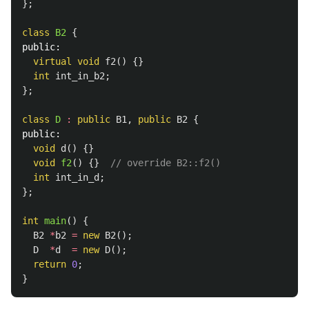
};
class
B2
{
public:
virtual
void
f2
()
{}
int
int_in_b2
;
};
class
D
:
public
B1
,
public
B2
{
public:
void
d
()
{}
void
f2
()
{}
// override B2::f2()
int
int_in_d
;
};
int
main
()
{
B2
*
b2
=
new
B2
();
D
*
d
=
new
D
();
return
0
;
}