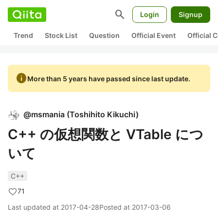
search
Login
Signup
Trend
Stock List
Question
Official Event
Official
info
More than 5 years have passed since last update.
@
msmania
(
Toshihito Kikuchi
)
C++ の仮想関数と VTable につ
いて
C++
71
Last updated at
2017-04-28
Posted at
2017-03-06