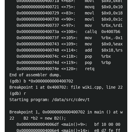
   0x000000000040071a <+68>:    movl   $0x0,0x8(%rbx
   0x0000000000400721 <+75>:    movq   $0x0,0x10(%rb
   0x0000000000400729 <+83>:    movl   $0x0,0x18(%rb
   0x0000000000400730 <+90>:    movl   $0x0,0x1c(%rb
   0x0000000000400737 <+97>:    mov    %rbx,%rdi

   0x000000000040073a <+100>:   callq  0x4007b6 <D::
   0x000000000040073f <+105>:   mov    %rbx,-0x18(%r
   0x0000000000400743 <+109>:   mov    $0x0,%eax

   0x0000000000400748 <+114>:   add    $0x18,%rsp

   0x000000000040074c <+118>:   pop    %rbx

   0x000000000040074d <+119>:   pop    %rbp

   0x000000000040074e <+120>:   retq   

End of assembler dump.

(gdb) b *0x0000000000400702

Breakpoint 1 at 0x400702: file wiki.cpp, line 22.

(gdb) r

Starting program: /data/src/cdev/t 

Breakpoint 1, 0x0000000000400702 in main () at wiki.
22    B2 *b2 = new B2();

   0x00000000004006df <main()+9>:   bf 10 00 00 00  
   0x00000000004006e4 <main()+14>:  e8 d7 fe ff ff  