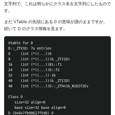
文字列で、これは明らかにクラス名を文字列にしたもので
す。
まだ VTable の先頭にある 0 の意味が謎のままですが、
続いて D のクラス情報を見ます。
Vtable for D

D::_ZTV1D: 7u entries

0     (int (*)(...))0

8     (int (*)(...))(& _ZTI1D)

16    (int (*)(...))B1::f1

24    (int (*)(...))D::f2

32    (int (*)(...))-16

40    (int (*)(...))(& _ZTI1D)

48    (int (*)(...))D::_ZThn16_N1D2f2Ev

Class D

   size=32 align=8

   base size=32 base align=8

D (0x0x7fb90627f540) 0
