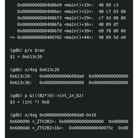
   0x00000000004006e9 <main()+19>:  48 89 c3    mov 
   0x00000000004006ec <main()+22>:  48 c7 03 00 00 0
   0x00000000004006f3 <main()+29>:  c7 43 08 00 00 0
   0x00000000004006fa <main()+36>:  48 89 df    mov 
   0x00000000004006fd <main()+39>:  e8 78 00 00 00  
=> 0x0000000000400702 <main()+44>:  48 89 5d e0 mov 
(gdb) p/x $rax

$1 = 0x613c20

(gdb) x/4xg 0x613c20

0x613c20:   0x0000000000600da0  0x0000000000000000

0x613c30:   0x0000000000000000  0x0000000000000031

(gdb) p &(((B2*)0)->int_in_b2)

$3 = (int *) 0x8

(gdb) x/4xg 0x0000000000600da0-0x10

0x600d90 <_ZTV2B2>: 0x0000000000000000  0x0000000000
0x600da0 <_ZTV2B2+16>:  0x000000000040075c  0x000000