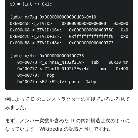
$9 = (int *) 0x1c

(gdb) x/7xg 0x0000000000600d68-0x10

0x600d58 <_ZTV1D>:   0x0000000000000000   0x00000000
0x600d68 <_ZTV1D+16>:   0x0000000000400750   0x00000
0x600d78 <_ZTV1D+32>:   0xfffffffffffffff0   0x00000
0x600d88 <_ZTV1D+48>:   0x0000000000400773

(gdb) x/4xi 0x0000000000400773

   0x400773 <_ZThn16_N1D2f2Ev>:  sub    $0x10,%rdi

   0x400777 <_ZThn16_N1D2f2Ev+4>:   jmp    0x400768 
   0x400779:   nop

例によって D のコンストラクターの直後でいろいろ見て
みました。
まず、メンバー変数を含めた D の内部構造は次のように
なっています。Wikipedia の記載と同じですね。