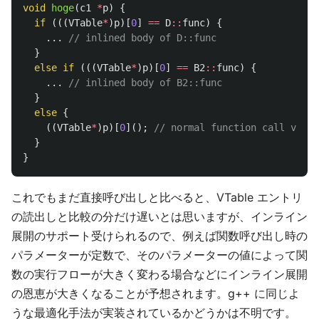
void
hoge
(
c1
*
p
)
{
if
(((
VTable
*
)
p
)[
0
]
==
D
::
func
)
{
...
// inlined body of D::func
}
else
if
(((
VTable
*
)
p
)[
0
]
==
B2
::
func
)
{
...
// inlined body of B2::func
}
else
{
((
VTable
*
)
p
)[
0
]();
// normal function call via v
}
}
これでもまだ直接呼び出しと比べると、VTable エントリ
の読出しと比較の分だけ遅いとは思いますが、インライン
展開のサポート受けられるので、例えば関数呼び出し時の
パラメーターが定数で、そのパラメーターの値によって関
数の実行フローが大きく変わる場合などにインライン展開
の恩恵が大きくなることが予想されます。g++ に同じよ
うな最適化手法が実装されているかどうかは不明です。