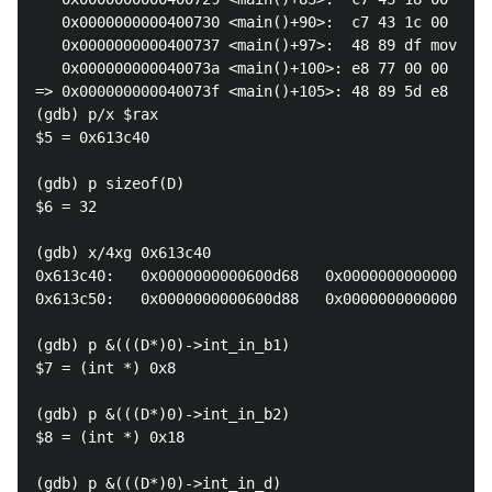
   0x0000000000400730 <main()+90>:  c7 43 1c 00 00 0
   0x0000000000400737 <main()+97>:  48 89 df mov    
   0x000000000040073a <main()+100>: e8 77 00 00 00 c
=> 0x000000000040073f <main()+105>: 48 89 5d e8 mov 
(gdb) p/x $rax

$5 = 0x613c40

(gdb) p sizeof(D)

$6 = 32

(gdb) x/4xg 0x613c40

0x613c40:   0x0000000000600d68   0x0000000000000000

0x613c50:   0x0000000000600d88   0x0000000000000000

(gdb) p &(((D*)0)->int_in_b1)

$7 = (int *) 0x8

(gdb) p &(((D*)0)->int_in_b2)

$8 = (int *) 0x18

(gdb) p &(((D*)0)->int_in_d)
