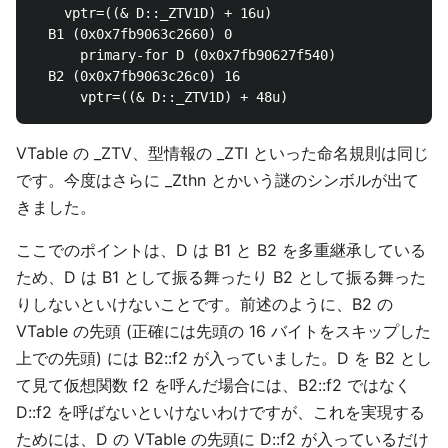
    vptr=((& D::_ZTV1D) + 16u)

  B1 (0x0x7fb9063c2660) 0

      primary-for D (0x0x7fb90627f540)

  B2 (0x0x7fb9063c26c0) 16

VTable の _ZTV、型情報の _ZTI といった命名規則は同じ
です。今度はさらに _Zthn とかいう謎のシンボルが出て
きました。
ここでのポイントは、D は B1 と B2 を多重継承している
ため、D は B1 として振る舞ったり B2 として振る舞った
りしないといけないことです。前述のように、B2 の
VTable の先頭 (正確には先頭の 16 バイトをスキップした
上での先頭) には B2::f2 が入っていました。D を B2 とし
て見て仮想関数 f2 を呼んだ場合には、B2::f2 ではなく
D::f2 を呼ばないといけないわけですが、これを実現する
ためには、D の VTable の先頭に D::f2 が入っているだけ