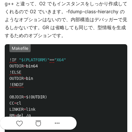
g++ と違って、O2 でもインスタンスをしっかり作成して
くれるので O2 でいきます。-fdump-class-hierarchy の
ようなオプションはないので、内部構造はデバッガーで見
るしかないです。GR は省略しても同じで、型情報を生成
するためのオプションです。
Makefile
!IF
"$(PLATFORM)"
==
"X64"
OUTDIR
=
!ELSE
OUTDIR
=
!ENDIF
OBJDIR
=
$(
OUTDIR
)
CC
=
LINKER
=
link
RM
=
del /q

more_horiz
TARGET
=