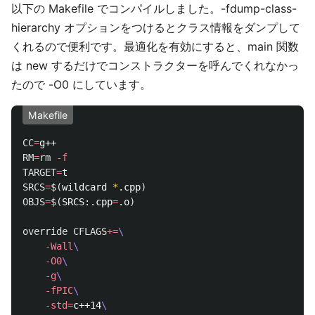
以下の Makefile でコンパイルしました。-fdump-class-
hierarchy オプションをつけるとクラス情報をダンプして
くれるので便利です。最適化を有効にすると、main 関数
は new するだけでコンストラクターを呼んでくれなかっ
たので -O0 にしています。
Makefile
CC
=
RM
=
rm
-f
TARGET
=
SRCS
=
$(
wildcard 
*
.cpp
)
OBJS
=
$(
SRCS:.cpp
=
.o
)
override
CFLAGS
+=
\
-Wall
\
-O0
\
-g
\
-fPIC
\
-std
=
c++14
\