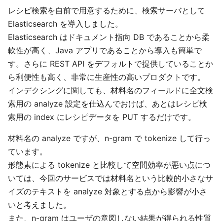
レシピ検索を自前で用意するために、検索サーバとして
Elasticsearch を導入しました。
Elasticsearch はドキュメント指向 DB であることから柔
軟性が高く、Java アプリであることから導入も簡単で
す。さらに REST API をデフォルトで提供していることか
ら利便性も高く、非常に生産性の高いプロダクトです。
インデクシングに関しても、材料名のフィールドに全文検
索用の analyze 設定を仕込んでおけば、あとはレシピ検
索用の index にレシピデータを PUT するだけです。
材料名の analyze ですが、n-gram で tokenize して行っ
ています。
形態素による tokenize と比較して空間効率が悪い点につ
いては、今回のサービスでは材料名という比較的小さなサ
イズのテキストを analyze 対象とする点から影響が小さ
いと考えました。
また、n-gram はユーザの意図しない結果が得られる性質