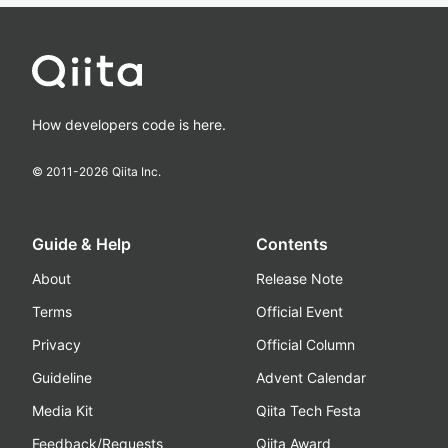
How developers code is here.
© 2011-
2026
Qiita Inc.
Guide & Help
Contents
About
Release Note
Terms
Official Event
Privacy
Official Column
Guideline
Advent Calendar
Media Kit
Qiita Tech Festa
Feedback/Requests
Qiita Award