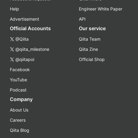
Help
Engineer White Paper
Advertisement
API
Official Accounts
Our service
@Qiita
Qiita Team
@qiita_milestone
Qiita Zine
@qiitapoi
Official Shop
Facebook
YouTube
Podcast
Company
About Us
Careers
Qiita Blog