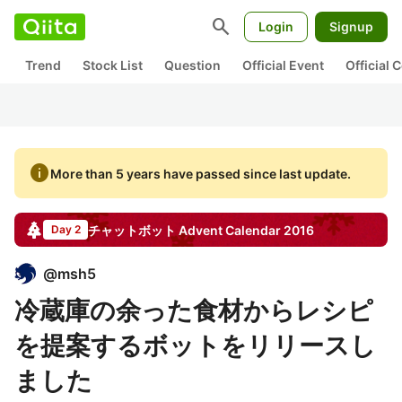
search
Login
Signup
Trend
Stock List
Question
Official Event
Official
info
More than 5 years have passed since last update.
チャットボット
Advent Calendar
2016
Day 2
@
msh5
冷蔵庫の余った食材からレシピ
を提案するボットをリリースし
ました