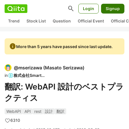
search
Login
Signup
Trend
Stock List
Question
Official Event
Official
info
More than 5 years have passed since last update.
@
mserizawa
(
Masato Serizawa
)
in
株式会社SmartHR
翻訳: WebAPI 設計のベストプラ
クティス
WebAPI
API
rest
設計
翻訳
6310