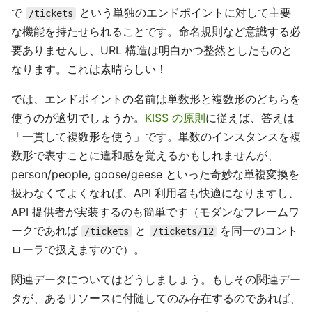
で
という単独のエンドポイントに対して主要
/tickets
な機能を持たせられることです。命名規則など意識する必
要ありませんし、URL 構造は明白かつ整然としたものと
なります。これは素晴らしい！
では、エンドポイントの名前は単数形と複数形のどちらを
使うのが適切でしょうか。
KISS の原則
に従えば、答えは
「一貫して複数形を使う」です。単数のインスタンスを複
数形で表すことに違和感を覚えるかもしれませんが、
person/people, goose/geese といった奇妙な単複変換を
扱わなくてよくなれば、API 利用者も快適になりますし、
API 提供者が実装するのも簡単です（モダンなフレームワ
ークであれば
と
を同一のコント
/tickets
/tickets/12
ローラで扱えますので）。
関連データについてはどうしましょう。もしその関連デー
タが、あるリソースに付随してのみ存在するのであれば、