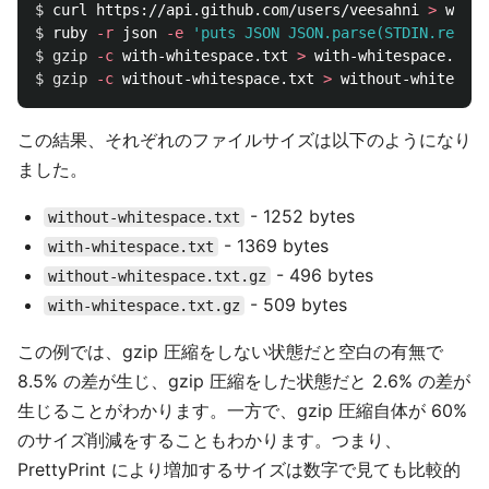
$ 
curl https://api.github.com/users/veesahni 
>
$ 
ruby 
-r
 json 
-e
'puts JSON JSON.parse(STDIN.read)'
$ 
gzip
-c
 with-whitespace.txt 
>
$ 
gzip
-c
 without-whitespace.txt 
>
この結果、それぞれのファイルサイズは以下のようになり
ました。
- 1252 bytes
without-whitespace.txt
- 1369 bytes
with-whitespace.txt
- 496 bytes
without-whitespace.txt.gz
- 509 bytes
with-whitespace.txt.gz
この例では、gzip 圧縮をしない状態だと空白の有無で
8.5% の差が生じ、gzip 圧縮をした状態だと 2.6% の差が
生じることがわかります。一方で、gzip 圧縮自体が 60%
のサイズ削減をすることもわかります。つまり、
PrettyPrint により増加するサイズは数字で見ても比較的