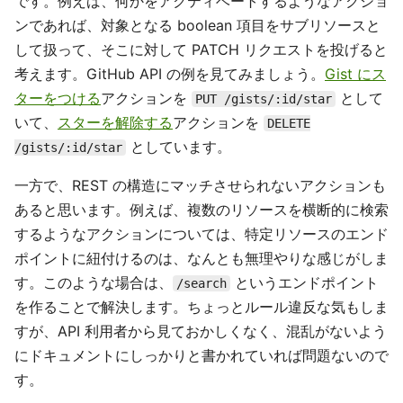
です。例えば、何かをアクティベートするようなアクショ
ンであれば、対象となる boolean 項目をサブリソースと
して扱って、そこに対して PATCH リクエストを投げると
考えます。GitHub API の例を見てみましょう。
Gist にス
ターをつける
アクションを
として
PUT /gists/:id/star
いて、
スターを解除する
アクションを
DELETE
としています。
/gists/:id/star
一方で、REST の構造にマッチさせられないアクションも
あると思います。例えば、複数のリソースを横断的に検索
するようなアクションについては、特定リソースのエンド
ポイントに紐付けるのは、なんとも無理やりな感じがしま
す。このような場合は、
というエンドポイント
/search
を作ることで解決します。ちょっとルール違反な気もしま
すが、API 利用者から見ておかしくなく、混乱がないよう
にドキュメントにしっかりと書かれていれば問題ないので
す。