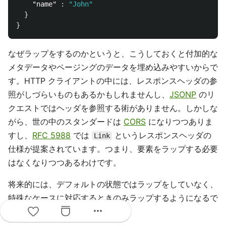
"name"
:
"John"
}
}
なぜラップをするのかというと、こうしておくと付加的な
メタデータやページングのデータを埋め込みやすいからで
す。HTTP クライアントの中には、レスポンスヘッダの参
照がしづらいものもあるかもしれませんし、
JSONP
のリ
クエストではヘッダを参照する術がありません。しかしな
がら、世の中のスタンダードは
CORS
になりつつありま
すし、
RFC 5988
では
というレスポンスヘッダの
Link
仕様が提案されています。つまり、要素をラップする必要
はなくなりつつあるわけです。
将来的には、デフォルトの状態ではラップをしていなく、
特殊なケースに対応するときのみラップするようになるで
more_horiz
しょう。