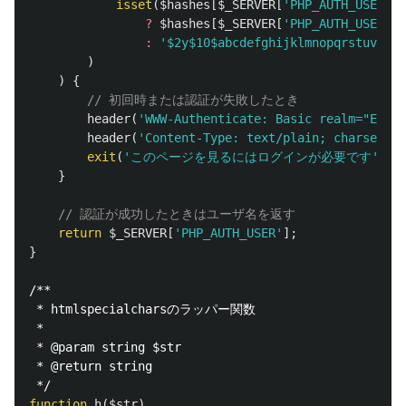
isset
(
$hashes
[
$_SERVER
[
'PHP_AUTH_USER'
]]
?
$hashes
[
$_SERVER
[
'PHP_AUTH_USER'
]]
:
'$2y$10$abcdefghijklmnopqrstuv'
/
)
)
{
// 初回時または認証が失敗したとき
header
(
'WWW-Authenticate: Basic realm="Enter
header
(
'Content-Type: text/plain; charset=ut
exit
(
'このページを見るにはログインが必要です'
);
}
// 認証が成功したときはユーザ名を返す
return
$_SERVER
[
'PHP_AUTH_USER'
];
}
/**

 * htmlspecialcharsのラッパー関数

 *

 * @param string $str

 * @return string

 */
function
h
(
$str
)