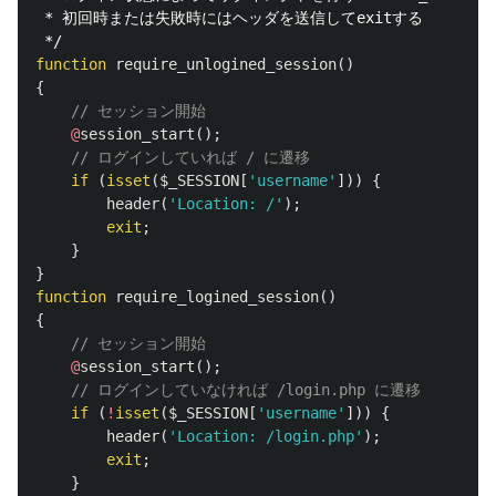
 * 初回時または失敗時にはヘッダを送信してexitする

 */
function
require_unlogined_session
()
{
// セッション開始
@
session_start
();
// ログインしていれば / に遷移
if
(
isset
(
$_SESSION
[
'username'
]))
{
header
(
'Location: /'
);
exit
;
}
}
function
require_logined_session
()
{
// セッション開始
@
session_start
();
// ログインしていなければ /login.php に遷移
if
(
!
isset
(
$_SESSION
[
'username'
]))
{
header
(
'Location: /login.php'
);
exit
;
}