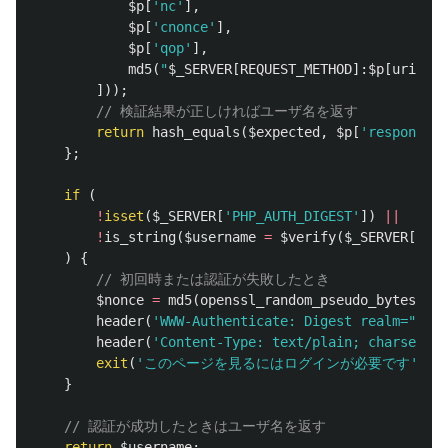
$p
[
'nc'
],
$p
[
'cnonce'
],
$p
[
'qop'
],
md5
(
"
$_SERVER[REQUEST_METHOD]:$p[uri]
"
)
]));
// 検証結果が正しければユーザ名を返す
return
hash_equals
(
$expected
,
$p
[
'response'
]
};
if
(
!
isset
(
$_SERVER
[
'PHP_AUTH_DIGEST'
])
||
!
is_string
(
$username
=
$verify
(
$_SERVER
[
'PHP
)
{
// 初回時または認証が失敗したとき
$nonce
=
md5
(
openssl_random_pseudo_bytes
(
30
)
header
(
'WWW-Authenticate: Digest realm="Ente
header
(
'Content-Type: text/plain; charset=ut
exit
(
'このページを見るにはログインが必要です'
);
}
// 認証が成功したときはユーザ名を返す
return
$username
;