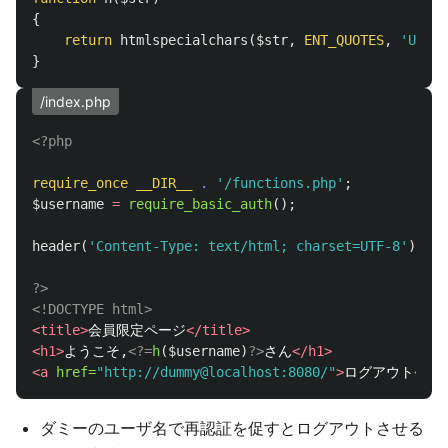
{
return
htmlspecialchars
(
$str
,
ENT_QUOTES
,
'UTF-8
}
/index.php
<?php
require_once
__DIR__
.
'/functions.php'
;
$username
=
require_basic_auth
();
header
(
'Content-Type: text/html; charset=UTF-8'
);
?>
<!DOCTYPE html>
<title>
会員限定ページ
</title>
<h1>
ようこそ,
<?=
h
(
$username
)
?>
さん
</h1>
<a
href=
"http://dummy@localhost:8080/"
>
ログアウト
</a>
ダミーのユーザ名で再認証を促すとログアウトさせる