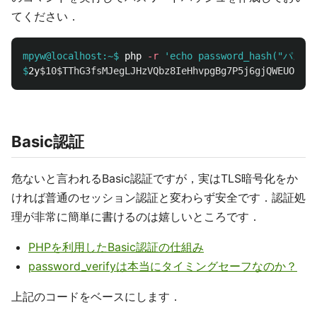
てください．
mpyw@localhost:~$
php 
-r
'echo password_hash("パスワー
$
2y
$10$TThG3fsMJegLJHzVQbz8IeHhvpgBg7P5j6gjQWEUOrKKC
Basic認証
危ないと言われるBasic認証ですが，実はTLS暗号化をか
ければ普通のセッション認証と変わらず安全です．認証処
理が非常に簡単に書けるのは嬉しいところです．
PHPを利用したBasic認証の仕組み
password_verifyは本当にタイミングセーフなのか？
上記のコードをベースにします．