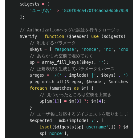
$digests
=
[
'ユーザ名'
=>
'8c0f09ca470f4cad5a9db679598230
];
// Authorizationヘッダの認証を行うクロージャ
$verify
=
function
(
$header
)
use
(
$digests
)
{
// 利用するパラメータ
$keys
=
[
'response'
,
'nonce'
,
'nc'
,
'cnonce'
// あらかじめ空欄で埋めておく
$p
=
array_fill_keys
(
$keys
,
''
);
// 正規表現を生成してパラメータをパース
$regex
=
'/('
.
implode
(
'|'
,
$keys
)
.
')=(?:
preg_match_all
(
$regex
,
$header
,
$matches
,
PR
foreach
(
$matches
as
$m
)
{
// 見つかったところは空欄を上書き
$p
[
$m
[
1
]]
=
$m
[
3
]
?:
$m
[
4
];
}
// ユーザ名に対応するダイジェストを取り出し，期待
$expected
=
md5
(
implode
(
':'
,
[
isset
(
$digests
[
$p
[
'username'
]])
?
$diges
$p
[
'nonce'
],