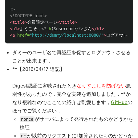
?>
<!DOCTYPE html>
<title>
会員限定ページ
</title>
<h1>
ようこそ，
<?=
h
(
$username
)
?>
さん
</h1>
<a
href=
"http://dummy@localhost:8080/"
>
ログアウト
</a>
ダミーのユーザ名で再認証を促すとログアウトさせる
ことが出来ます．
**【2016/04/17 追記】
Digest認証に盗聴されたとき
なりすましを防げない
脆
弱性があったので，完全な実装を追加しました．**か
なり複雑なのでここでの紹介は割愛します，
GitHub
の
ほうでご覧ください．
がサーバによって発行されたものかどうかを
nonce
検証
が以前のリクエストに1加算されたものかどうか
nc