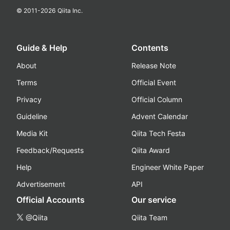
© 2011-
2026
Qiita Inc.
Guide & Help
Contents
About
Release Note
Terms
Official Event
Privacy
Official Column
Guideline
Advent Calendar
Media Kit
Qiita Tech Festa
Feedback/Requests
Qiita Award
Help
Engineer White Paper
Advertisement
API
Official Accounts
Our service
@Qiita
Qiita Team