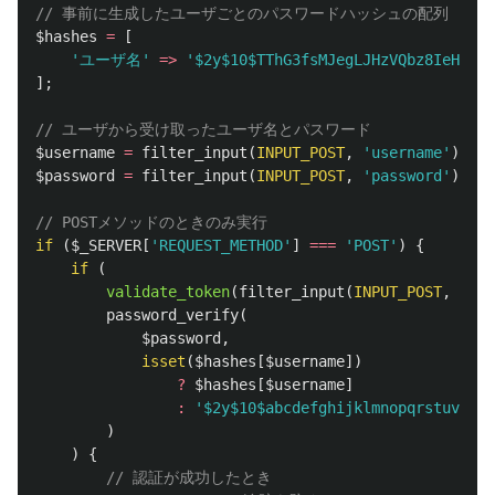
// 事前に生成したユーザごとのパスワードハッシュの配列
$hashes
=
[
'ユーザ名'
=>
'$2y$10$TThG3fsMJegLJHzVQbz8IeHhvpg
];
// ユーザから受け取ったユーザ名とパスワード
$username
=
filter_input
(
INPUT_POST
,
'username'
);
$password
=
filter_input
(
INPUT_POST
,
'password'
);
// POSTメソッドのときのみ実行
if
(
$_SERVER
[
'REQUEST_METHOD'
]
===
'POST'
)
{
if
(
validate_token
(
filter_input
(
INPUT_POST
,
'tok
password_verify
(
$password
,
isset
(
$hashes
[
$username
])
?
$hashes
[
$username
]
:
'$2y$10$abcdefghijklmnopqrstuv'
/
)
)
{
// 認証が成功したとき