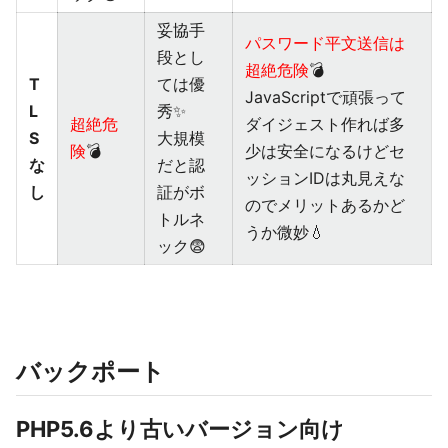
妥協手
パスワード平文送信は
段とし
超絶危険
💣
T
ては優
JavaScriptで頑張って
L
秀✨
超絶危
ダイジェスト作れば多
S
大規模
険
💣
少は安全になるけどセ
な
だと認
ッションIDは丸見えな
し
証がボ
のでメリットあるかど
トルネ
うか微妙💧
ック😨
バックポート
PHP5.6より古いバージョン向け