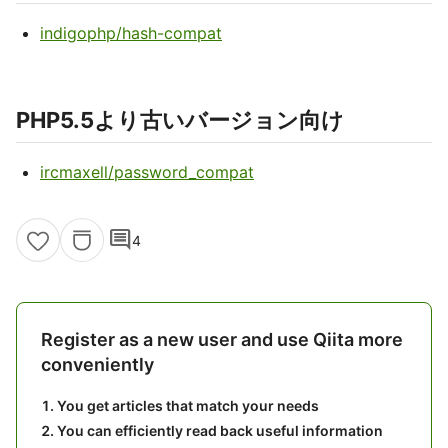
indigophp/hash-compat
PHP5.5より古いバージョン向け
ircmaxell/password_compat
comment
4
Register as a new user and use Qiita more
conveniently
You get articles that match your needs
You can efficiently read back useful information