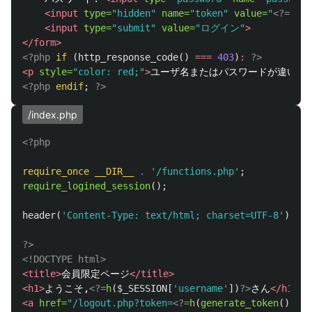
<input
type=
"hidden"
name=
"token"
value=
"
<?=
h
(
ge
<input
type=
"submit"
value=
"ログイン"
>
</form>
<?php
if
(
http_response_code
()
===
403
)
:
?>
<p
style=
"color: red;"
>
ユーザ名またはパスワードが違いま
<?php
endif
;
?>
/index.php
<?php
require_once
__DIR__
.
'/functions.php'
;
require_logined_session
();
header
(
'Content-Type: text/html; charset=UTF-8'
);
?>
<!DOCTYPE html>
<title>
会員限定ページ
</title>
<h1>
ようこそ,
<?=
h
(
$_SESSION
[
'username'
])
?>
さん
</h1>
<a
href=
"/logout.php?token=
<?=
h
(
generate_token
())
?>
"