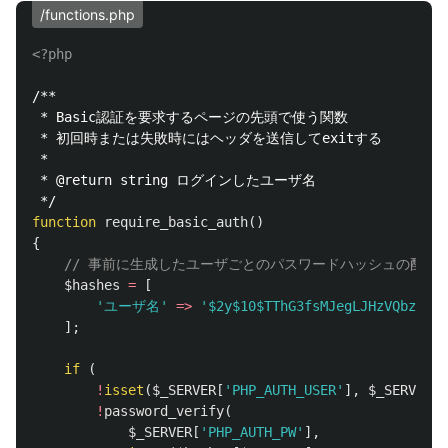
/functions.php
<?php
/**

 * Basic認証を要求するページの先頭で使う関数

 * 初回時または失敗時にはヘッダを送信してexitする

 *

 * @return string ログインしたユーザ名

 */
function
require_basic_auth
()
{
// 事前に生成したユーザごとのパスワードハッシュの配列
$hashes
=
[
'ユーザ名'
=>
'$2y$10$TThG3fsMJegLJHzVQbz8IeH
];
if
(
!
isset
(
$_SERVER
[
'PHP_AUTH_USER'
],
$_SERVER
[
'
!
password_verify
(
$_SERVER
[
'PHP_AUTH_PW'
],