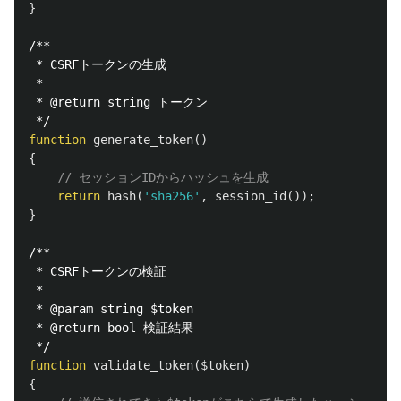
}
/**

 * CSRFトークンの生成

 *

 * @return string トークン

 */
function
generate_token
()
{
// セッションIDからハッシュを生成
return
hash
(
'sha256'
,
session_id
());
}
/**

 * CSRFトークンの検証

 *

 * @param string $token

 * @return bool 検証結果

 */
function
validate_token
(
$token
)
{