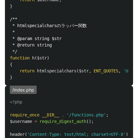
}
/**

 * htmlspecialcharsのラッパー関数

 *

 * @param string $str

 * @return string

 */
function
h
(
$str
)
{
return
htmlspecialchars
(
$str
,
ENT_QUOTES
,
'UTF-8
}
/index.php
<?php
require_once
__DIR__
.
'/functions.php'
;
$username
=
require_digest_auth
();
header
(
'Content-Type: text/html; charset=UTF-8'
);