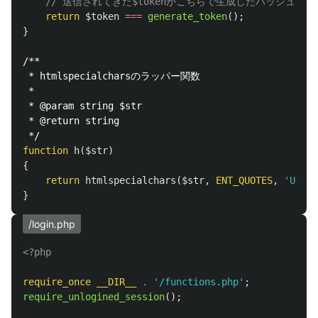
// 送信されてきた$tokenがこちらで生成したハッシュと
return
$token
===
generate_token
();
}
/**

 * htmlspecialcharsのラッパー関数

 *

 * @param string $str

 * @return string

 */
function
h
(
$str
)
{
return
htmlspecialchars
(
$str
,
ENT_QUOTES
,
'UTF-8
}
/login.php
<?php
require_once
__DIR__
.
'/functions.php'
;
require_unlogined_session
();