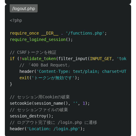
/logout.php
<?php
require_once
__DIR__
.
'/functions.php'
;
require_logined_session
();
// CSRFトークンを検証
if
(
!
validate_token
(
filter_input
(
INPUT_GET
,
'token'
)
// 「400 Bad Request」
header
(
'Content-Type: text/plain; charset=UTF-8'
exit
(
'トークンが無効です'
);
}
// セッション用Cookieの破棄
setcookie
(
session_name
(),
''
,
1
);
// セッションファイルの破棄
session_destroy
();
// ログアウト完了後に /login.php に遷移
header
(
'Location: /login.php'
);