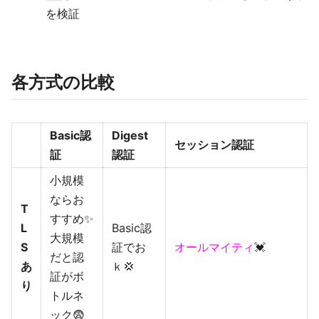
を検証
各方式の比較
Basic認
Digest
セッション認証
証
認証
小規模
ならお
T
すすめ✨
L
Basic認
大規模
S
証でお
オールマイティ
💓
だと認
あ
ｋ💢
証がボ
り
トルネ
ック😨