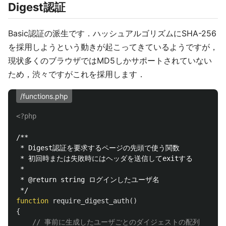
Digest認証
Basic認証の派生です．ハッシュアルゴリズムにSHA-256
を採用しようという動きが起こってきているようですが，
現状多くのブラウザではMD5しかサポートされていない
ため，渋々ですがこれを採用します．
/functions.php
<?php
/**

 * Digest認証を要求するページの先頭で使う関数

 * 初回時または失敗時にはヘッダを送信してexitする

 *

 * @return string ログインしたユーザ名

 */
function
require_digest_auth
()
{
// 事前に生成したユーザごとのダイジェストの配列