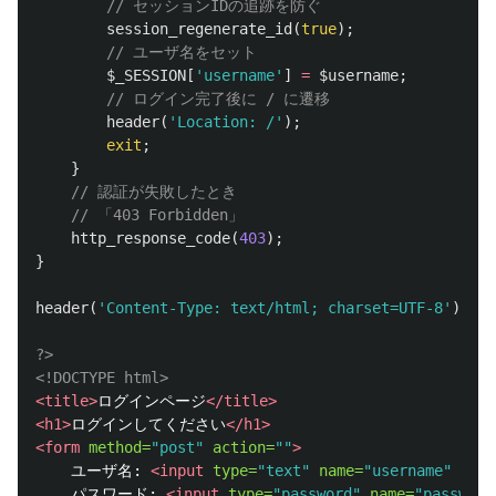
// セッションIDの追跡を防ぐ
session_regenerate_id
(
true
);
// ユーザ名をセット
$_SESSION
[
'username'
]
=
$username
;
// ログイン完了後に / に遷移
header
(
'Location: /'
);
exit
;
}
// 認証が失敗したとき
// 「403 Forbidden」
http_response_code
(
403
);
}
header
(
'Content-Type: text/html; charset=UTF-8'
);
?>
<!DOCTYPE html>
<title>
ログインページ
</title>
<h1>
ログインしてください
</h1>
<form
method=
"post"
action=
""
>
    ユーザ名: 
<input
type=
"text"
name=
"username"
valu
    パスワード: 
<input
type=
"password"
name=
"password