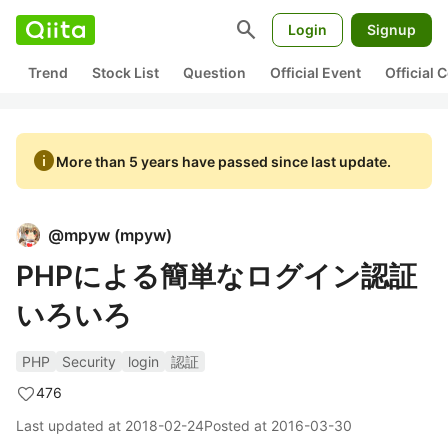
search
Login
Signup
Trend
Stock List
Question
Official Event
Official
info
More than 5 years have passed since last update.
@
mpyw
(
mpyw
)
PHPによる簡単なログイン認証
いろいろ
PHP
Security
login
認証
476
Last updated at
2018-02-24
Posted at
2016-03-30