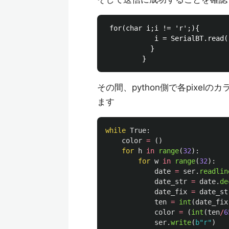
 for(char i;i != 'r';){

            i = SerialBT.read()
           }

その間、python側で各pixel
ます
while
True
:
color
=
()
for
h
in
range
(
32
):
for
w
in
range
(
32
):
date
=
ser
.
readlin
date_str
=
date
.
de
date_fix
=
date_st
ten
=
int
(
date_fix
color
=
(
int
(
ten
/
6
ser
.
write
(
b
"
r
"
)