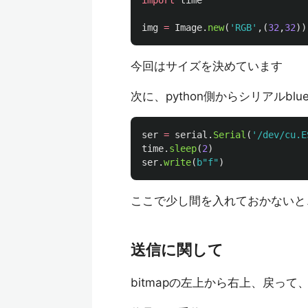
import
time
img
=
Image
.
new
(
'
RGB
'
,(
32
,
32
))
今回はサイズを決めています
次に、python側からシリアルblu
ser
=
serial
.
Serial
(
'
/dev/cu.E
time
.
sleep
(
2
)
ser
.
write
(
b
"
f
"
)
ここで少し間を入れておかないと
送信に関して
bitmapの左上から右上、戻って