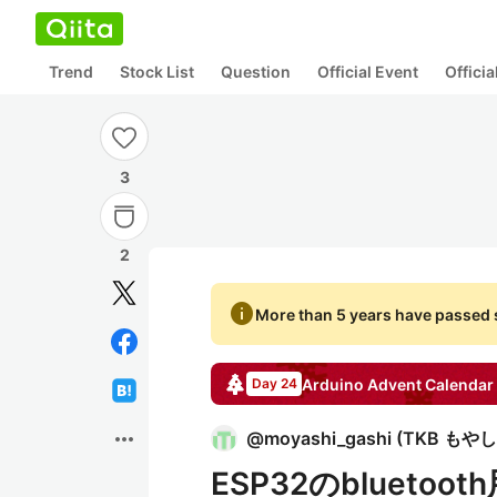
Trend
Stock List
Question
Official Event
Offici
3
2
info
More than 5 years have passed s
Arduino
Advent Calendar
Day 24
more_horiz
@
moyashi_gashi
(
TKB もやし
ESP32のblueto