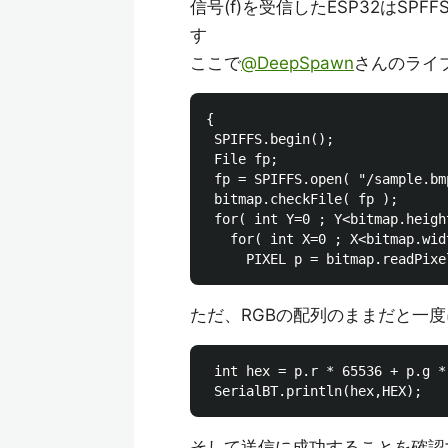
信号(f)を受信したESP32はSP
す
ここで
@DeepSpawn
さんのライ
{

 SPIFFS.begin();

 File fp;

 fp = SPIFFS.open( "/sample.bmp
 bitmap.checkFile( fp );

 for( int Y=0 ; Y<bitmap.heigh
   for( int X=0 ; X<bitmap.wid
ただ、RGBの配列のままだと一
 int hex = p.r * 65536 + p.g *
そして送信に成功することを確認す