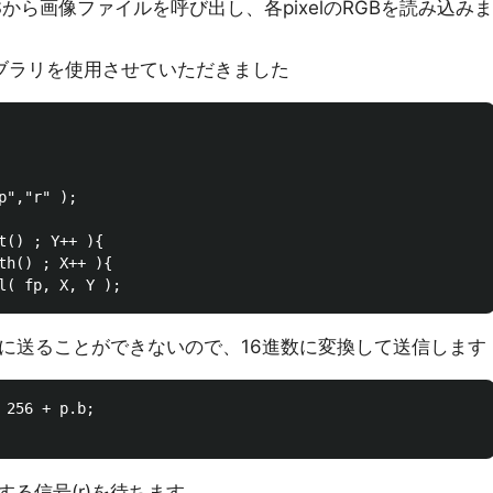
FFSから画像ファイルを呼び出し、各pixelのRGBを読み込みま
ブラリを使用させていただきました
","r" );

t() ; Y++ ){

th() ; X++ ){

度に送ることができないので、16進数に変換して送信します
 256 + p.b;

る信号(r)を待ちます