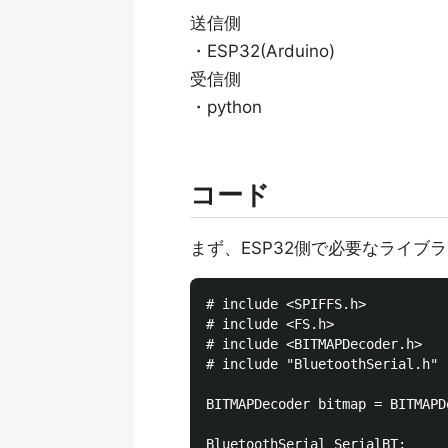
送信側
・ESP32(Arduino)
受信側
・python
コード
まず、ESP32側で必要なライブラ
# include <SPIFFS.h>

# include <FS.h>

# include <BITMAPDecoder.h>

# include "BluetoothSerial.h"

BITMAPDecoder bitmap = BITMAPDe
BluetoothSerial SerialBT;
