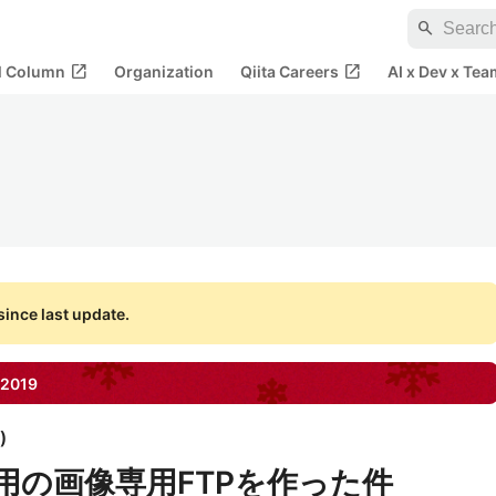
search
open_in_new
open_in_new
al Column
Organization
Qiita Careers
AI x Dev x Tea
ince last update.
2019
)
oth用の画像専用FTPを作った件