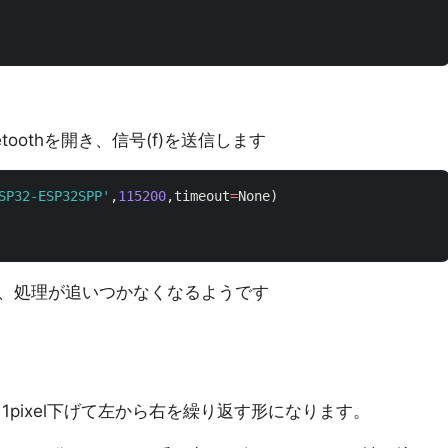
etoothを開き、信号(f)を送信します
SP32-ESP32SPP
'
,
115200
,
timeout
=
None
)
、処理が追いつかなくなるようです
、1pixel下げて左から右を繰り返す形になります。