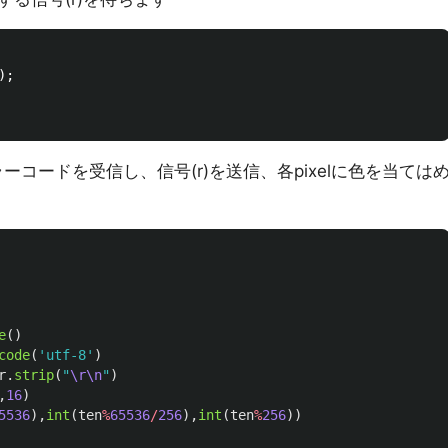
;

のカラーコードを受信し、信号(r)を送信、各pixelに色を当ては
e
()
code
(
'
utf-8
'
)
r
.
strip
(
"
\r\n
"
)
,
16
)
5536
),
int
(
ten
%
65536
/
256
),
int
(
ten
%
256
))