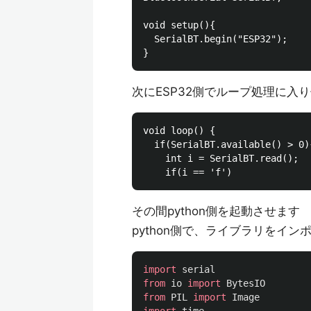
void setup(){

  SerialBT.begin("ESP32");

次にESP32側でループ処理に入り
void loop() {

  if(SerialBT.available() > 0){
    int i = SerialBT.read();

その間python側を起動させます
python側で、ライブラリをイ
import
serial
from
io
import
BytesIO
from
PIL
import
Image