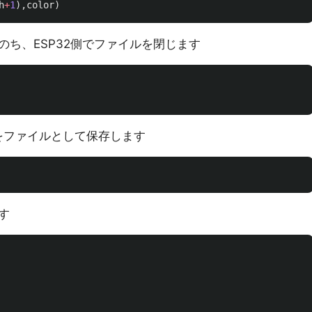
h
+
1
),
color
)
ち、ESP32側でファイルを閉じます
ェ9tをファイルとして保存します
す