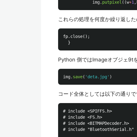
img
.
putpixel
((
w
+
1
,
これらの処理を何度か繰り返したの
fp.close();

Python 側ではImageオブジ
img
.
save
(
'
deta.jpg
'
)
コード全体としては以下の通りで
# include <SPIFFS.h>

# include <FS.h>

# include <BITMAPDecoder.h>

# include "BluetoothSerial.h"
