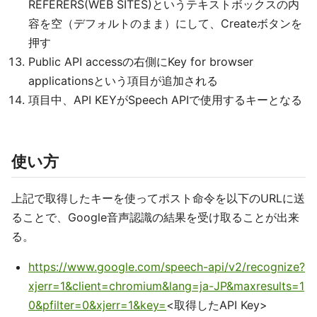
REFERERS(WEB SITES)というテキストボックスの内
容を空（デフォルトのまま）にして、Createボタンを
押す
Public API accessの右側にKey for browser
applicationsという項目が追加される
項目中、API KEYがSpeech APIで使用するキーとなる
使い方
上記で取得したキーを使ってポスト命令を以下のURLに送
ることで、Google音声認識の結果を受け取ることが出来
る。
https://www.google.com/speech-api/v2/recognize?
xjerr=1&client=chromium&lang=ja-JP&maxresults=1
0&pfilter=0&xjerr=1&key=
<取得したAPI Key>