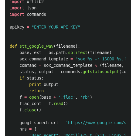
import
urllib2
import
json
import
commands
apikey
=
"
ENTER YOUR API KEY
"
def
stt_google_wav
(
filename
):
base
,
ext
=
os
.
path
.
splitext
(
filename
)
sox_command_template
=
"
sox %s -r 16000 %s.flac
"
command
=
sox_command_template
%
(
filename
,
base
status
,
output
=
commands
.
getstatusoutput
(
comman
if
status
:
print
output
return
f
=
open
(
base
+
'
.flac
'
,
'
rb
'
)
flac_cont
=
f
.
read
()
f
.
close
()
googl_speech_url
=
'
https://www.google.com/speec
hrs
=
{
"
User-Agent
"
:
"
Mozilla/5.0 (X11; Linux i686)