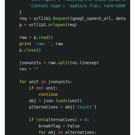
'
Content-type
'
:
'
audio/x-flac; rate=16000
'
}
req
=
urllib2
.
Request
(
googl_speech_url
,
data
=
fla
p
=
urllib2
.
urlopen
(
req
)
raw
=
p
.
read
()
print
'
raw: 
'
,
raw
p
.
close
()
jsonunits
=
raw
.
split
(
os
.
linesep
)
res
=
""
for
unit
in
jsonunits
:
if
not
unit
:
continue
obj
=
json
.
loads
(
unit
)
alternatives
=
obj
[
'
result
'
]
if
len
(
alternatives
)
>
0
:
breakflag
=
False
for
obj
in
alternatives
: