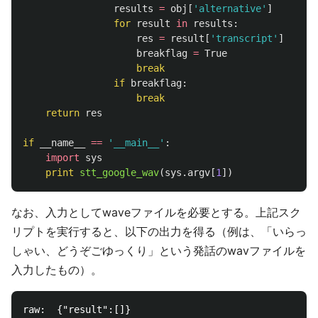
results
=
obj
[
'
alternative
'
]
for
result
in
results
:
res
=
result
[
'
transcript
'
]
breakflag
=
True
break
if
breakflag
:
break
return
res
if
__name__
==
'
__main__
'
:
import
sys
print
stt_google_wav
(
sys
.
argv
[
1
])
なお、入力としてwaveファイルを必要とする。上記スク
リプトを実行すると、以下の出力を得る（例は、「いらっ
しゃい、どうぞごゆっくり」という発話のwavファイルを
入力したもの）。
raw:  {"result":[]}
