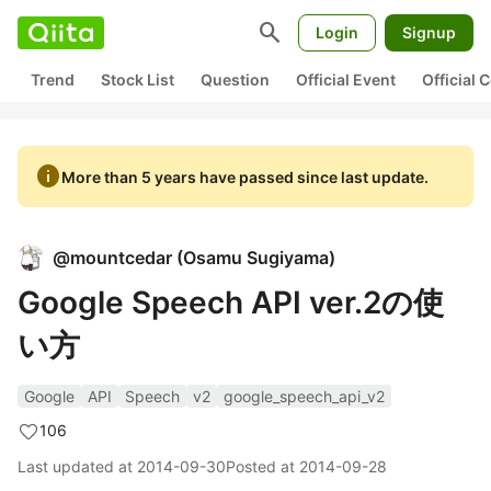
search
Login
Signup
Trend
Stock List
Question
Official Event
Official
info
More than 5 years have passed since last update.
@
mountcedar
(
Osamu Sugiyama
)
Google Speech API ver.2の使
い方
Google
API
Speech
v2
google_speech_api_v2
106
Last updated at
2014-09-30
Posted at
2014-09-28