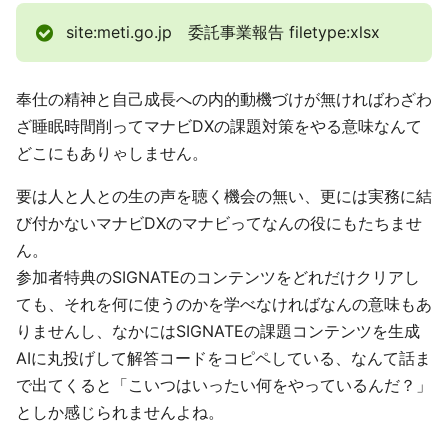
site:meti.go.jp 委託事業報告 filetype:xlsx
奉仕の精神と自己成長への内的動機づけが無ければわざわ
ざ睡眠時間削ってマナビDXの課題対策をやる意味なんて
どこにもありゃしません。
要は人と人との生の声を聴く機会の無い、更には実務に結
び付かないマナビDXのマナビってなんの役にもたちませ
ん。
参加者特典のSIGNATEのコンテンツをどれだけクリアし
ても、それを何に使うのかを学べなければなんの意味もあ
りませんし、なかにはSIGNATEの課題コンテンツを生成
AIに丸投げして解答コードをコピペしている、なんて話ま
で出てくると「こいつはいったい何をやっているんだ？」
としか感じられませんよね。