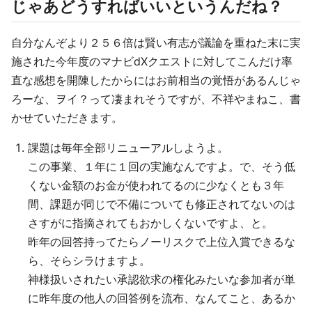
じゃあどうすればいいというんだね？
自分なんぞより２５６倍は賢い有志が議論を重ねた末に実
施された今年度のマナビdXクエストに対してこんだけ率
直な感想を開陳したからにはお前相当の覚悟があるんじゃ
ろーな、ヲイ？って凄まれそうですが、不祥やまねこ、書
かせていただきます。
課題は毎年全部リニューアルしようよ。
この事業、１年に１回の実施なんですよ。で、そう低
くない金額のお金が使われてるのに少なくとも３年
間、課題が同じで不備についても修正されてないのは
さすがに指摘されてもおかしくないですよ、と。
昨年の回答持ってたらノーリスクで上位入賞できるな
ら、そらシラけますよ。
神様扱いされたい承認欲求の権化みたいな参加者が単
に昨年度の他人の回答例を流布、なんてこと、あるか