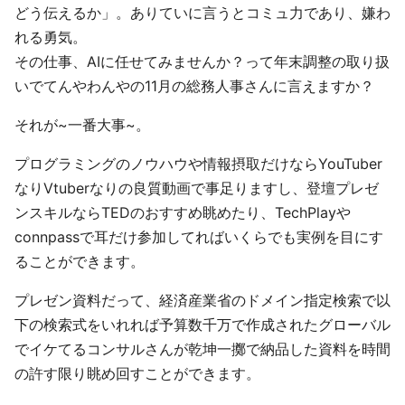
どう伝えるか」。ありていに言うとコミュ力であり、嫌わ
れる勇気。
その仕事、AIに任せてみませんか？って年末調整の取り扱
いでてんやわんやの11月の総務人事さんに言えますか？
それが~一番大事~。
プログラミングのノウハウや情報摂取だけならYouTuber
なりVtuberなりの良質動画で事足りますし、登壇プレゼ
ンスキルならTEDのおすすめ眺めたり、TechPlayや
connpassで耳だけ参加してればいくらでも実例を目にす
ることができます。
プレゼン資料だって、経済産業省のドメイン指定検索で以
下の検索式をいれれば予算数千万で作成されたグローバル
でイケてるコンサルさんが乾坤一擲で納品した資料を時間
の許す限り眺め回すことができます。