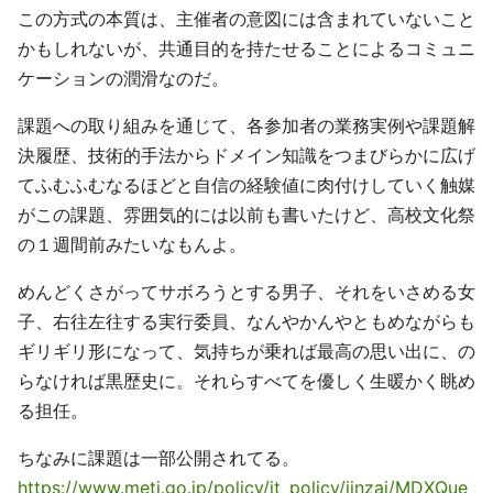
この方式の本質は、主催者の意図には含まれていないこと
かもしれないが、共通目的を持たせることによるコミュニ
ケーションの潤滑なのだ。
課題への取り組みを通じて、各参加者の業務実例や課題解
決履歴、技術的手法からドメイン知識をつまびらかに広げ
てふむふむなるほどと自信の経験値に肉付けしていく触媒
がこの課題、雰囲気的には以前も書いたけど、高校文化祭
の１週間前みたいなもんよ。
めんどくさがってサボろうとする男子、それをいさめる女
子、右往左往する実行委員、なんやかんやともめながらも
ギリギリ形になって、気持ちが乗れば最高の思い出に、の
らなければ黒歴史に。それらすべてを優しく生暖かく眺め
る担任。
ちなみに課題は一部公開されてる。
https://www.meti.go.jp/policy/it_policy/jinzai/MDXQue