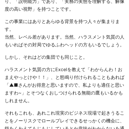
り、「説明能力」であり、「実務の実態を理解する、解像
度の高い視野」を持つことです。
この事業にはありとあらゆる背景を持つ人々が集まりま
す。
当然、レベル差があります。当然、ハラスメント気質の人
もいればその対局でゆるふわヘッドの方もいるでしょう。
しかし、それはどの集団でも同じこと。
ハラスメント気質の方にExcelを教えて「わからんわ！お
まえやっとけや！！」、と怒鳴り付けられることもあれば
「▲■さんがお得意と思いますので、私よりも適任と思い
ますわ~」とそつなくおしつけられる無能の鷹もいるかも
しれません。
それもこれも、あれこれ現実のビジネス現場で起きうるこ
とをノーリスクでロールプレイできるせっかくの機会に、
指をくわえてもじもじしているとか意味がわからないを通