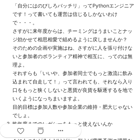
「自分にはのびしろバッチリ」ってPythonエンジニア
です！って書いても運営は信じるしかないわけ
で・・・。
さすがに来年度からは、チーミングはうまいことナッ
ジ効かせて相思相愛で組めるように戻しませんか？
そのための企画や実施はね、さすがに人を張り付けな
いと参加者のボランティア精神で相互に、ってのは無
理よ。
それすらも「いいや、参加者同士でもっと激流に飲み
込まれて自走して！」って言われても、それなら入り
口をもっと狭くしないと悪貨が良貨を駆逐するを地で
いくようになっちまいますよ。
目的目標は参加人数や参加企業の維持・肥大じゃない
でしょ。
昨年度までのレガシーをもっと使えないんか
more_horiz
ね・・・？