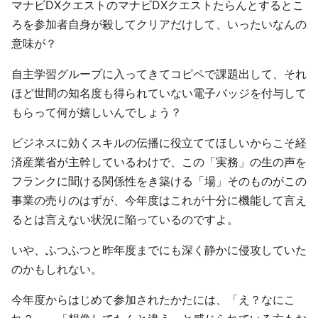
マナビDXクエストのマナビDXクエストたらんとするとこ
ろを参加者自身が殺してクリアだけして、いったいなんの
意味が？
自主学習グループに入ってきてコピペで課題出して、それ
ほど世間の知名度も得られていない電子バッジを付与して
もらって何が嬉しいんでしょう？
ビジネスに効くスキルの伝播に役立ててほしいからこそ経
済産業省が主幹しているわけで、この「実務」の生の声を
フランクに聞ける関係性をき築ける「場」そのものがこの
事業の売りのはずが、今年度はこれが十分に機能して言え
るとは言えない状況に陥っているのですよ。
いや、ふつふつと昨年度までにも深く静かに侵攻していた
のかもしれない。
今年度からはじめて参加されたかたには、「え？なにこ