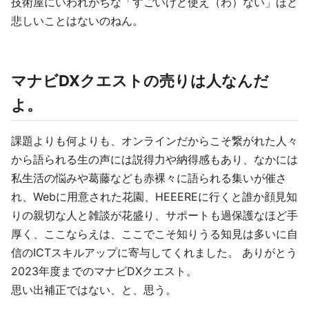
技術屋にいわれがちな「すごいけど使え（わ）ない」ほど
悲しいことはないのねん。
マナビDXクエストの売りは人なんだ
よ。
課題よりも何よりも、オンラインだからこそ繋がれた人々
から語られる生の声には説得力や納得感もあり、なかには
私生活の悩みや葛藤なども赤裸々に語られる集いが催さ
れ、Webに用意された花園、HEEEREに行くと誰か顔見知
りの親切な人と雑談が花盛り、サポートも過保護なほど手
厚く、ここならえは、ここでこそ知りうる知見は多いに自
信のICTスキルアップに寄与してくれました。 ありがとう
2023年度までのマナビDXクエスト。
思い出補正ではない、と、思う。