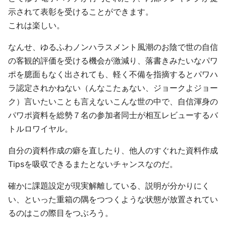
示されて表彰を受けることができます。
これは楽しい。
なんせ、ゆるふわノンハラスメント風潮のお陰で世の自信
の客観的評価を受ける機会が激減り、落書きみたいなパワ
ポを臆面もなく出されても、軽く不備を指摘するとパワハ
ラ認定されかねない（んなこたぁない、ジョークよジョー
ク）言いたいことも言えないこんな世の中で、自信渾身の
パワポ資料を総勢７名の参加者同士が相互レビューするバ
トルロワイヤル。
自分の資料作成の癖を直したり、他人のすぐれた資料作成
Tipsを吸収できるまたとないチャンスなのだ。
確かに課題設定が現実解離している、説明が分かりにく
い、といった重箱の隅をつつくような状態が放置されてい
るのはこの際目をつぶろう。