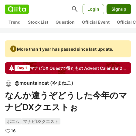
search
Login
Signup
Trend
Stock List
Question
Official Event
Official
info
More than 1 year has passed since last update.
マナビDX Questで得たもの
Advent Calendar
2024
Day 1
@
mountaincat
(
やまねこ
)
なんか違うぞどうした今年のマ
ナビDXクエストぉ
ポエム
マナビDXクエスト
16